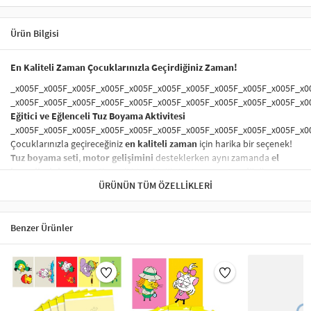
Ürün Bilgisi
En Kaliteli Zaman Çocuklarınızla Geçirdiğiniz Zaman!
_x005F_x005F_x005F_x005F_x005F_x005F_x005F_x005F_x005F_x005F_x0
_x005F_x005F_x005F_x005F_x005F_x005F_x005F_x005F_x005F_x005F_x0
Eğitici ve Eğlenceli Tuz Boyama Aktivitesi
_x005F_x005F_x005F_x005F_x005F_x005F_x005F_x005F_x005F_x005F_x0
Çocuklarınızla geçireceğiniz
en kaliteli zaman
için harika bir seçenek!
Tuz boyama seti
,
motor gelişimini
desteklerken aynı zamanda
el
becerilerini
artıran eğlenceli bir etkinliktir. Hem
yaratıcı düşünme
hem de
sanat becerileri
ÜRÜNÜN TÜM ÖZELLIKLERI
kazandıran bu aktivite, çocukların
ince motor
becerilerini
geliştirir. Aileyle birlikte yapılabilecek
eğitici oyunlar
arasında yer alır.
Benzer Ürünler
_x005F_x005F_x005F_x005F_x005F_x005F_x005F_x005F_x005F_x005F_x0
_x005F_x005F_x005F_x005F_x005F_x005F_x005F_x005F_x005F_x005F_x0
Sağlığa Zararsız ve Güvenli Boyama Seti
_x005F_x005F_x005F_x005F_x005F_x005F_x005F_x005F_x005F_x005F_x0
Ürünümüzde kullanılan
boyalar
tamamen
sağlığa zararsız
olup,
çocuklarınızın güvenliği her zaman ön planda tutulmuştur. Çocuklar