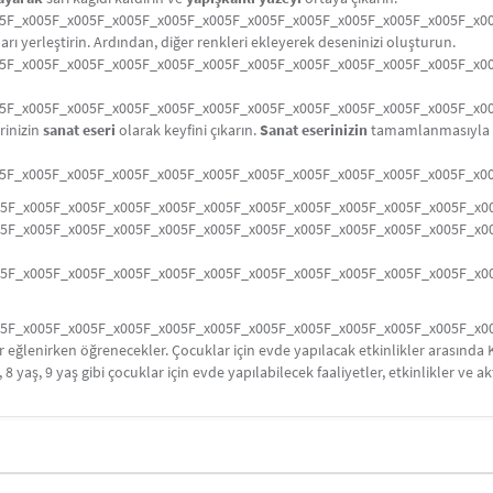
5F_x005F_x005F_x005F_x005F_x005F_x005F_x005F_x005F_x005F_x005F_x0
arı yerleştirin. Ardından, diğer renkleri ekleyerek deseninizi oluşturun.
5F_x005F_x005F_x005F_x005F_x005F_x005F_x005F_x005F_x005F_x005F_x0
5F_x005F_x005F_x005F_x005F_x005F_x005F_x005F_x005F_x005F_x005F_x0
rinizin
sanat eseri
olarak keyfini çıkarın.
Sanat eserinizin
tamamlanmasıyla bi
5F_x005F_x005F_x005F_x005F_x005F_x005F_x005F_x005F_x005F_x005F_x0
05F_x005F_x005F_x005F_x005F_x005F_x005F_x005F_x005F_x005F_x005F_x0
05F_x005F_x005F_x005F_x005F_x005F_x005F_x005F_x005F_x005F_x005F_x0
05F_x005F_x005F_x005F_x005F_x005F_x005F_x005F_x005F_x005F_x005F_x0
05F_x005F_x005F_x005F_x005F_x005F_x005F_x005F_x005F_x005F_x005F_x0
lar eğlenirken öğrenecekler. Çocuklar için evde yapılacak etkinlikler arasın
, 8 yaş, 9 yaş gibi çocuklar için evde yapılabilecek faaliyetler, etkinlikler ve akt