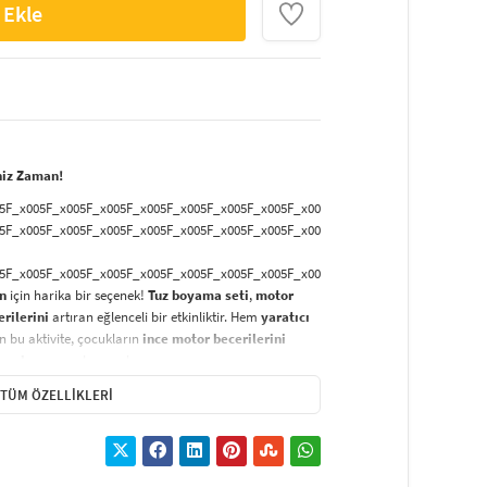
 Ekle
niz Zaman!
5F_x005F_x005F_x005F_x005F_x005F_x005F_x005F_x005F_x005F_x005F_x005F_x00
5F_x005F_x005F_x005F_x005F_x005F_x005F_x005F_x005F_x005F_x005F_x005F_x00
5F_x005F_x005F_x005F_x005F_x005F_x005F_x005F_x005F_x005F_x005F_x005F_x00
an
için harika bir seçenek!
Tuz boyama seti
,
motor
erilerini
artıran eğlenceli bir etkinliktir. Hem
yaratıcı
 bu aktivite, çocukların
ince motor becerilerini
oyunlar
arasında yer alır.
5F_x005F_x005F_x005F_x005F_x005F_x005F_x005F_x005F_x005F_x005F_x005F_x00
TÜM ÖZELLIKLERI
5F_x005F_x005F_x005F_x005F_x005F_x005F_x005F_x005F_x005F_x005F_x005F_x00
5F_x005F_x005F_x005F_x005F_x005F_x005F_x005F_x005F_x005F_x005F_x005F_x00
ğlığa zararsız
olup, çocuklarınızın güvenliği her