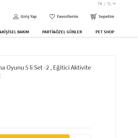
TR
TL
Giriş Yap
Favorilerim
Sepetim
KİŞİSEL BAKIM
PARTİ&ÖZEL GÜNLER
PET SHOP
 Oyunu 5 li Set -2 , Eğitici Aktivite
2