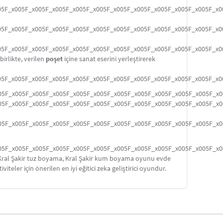
05F_x005F_x005F_x005F_x005F_x005F_x005F_x005F_x005F_x005F_x005F_x
05F_x005F_x005F_x005F_x005F_x005F_x005F_x005F_x005F_x005F_x005F_x
05F_x005F_x005F_x005F_x005F_x005F_x005F_x005F_x005F_x005F_x005F_x
rlikte, verilen
poşet
içine sanat eserini yerleştirerek
05F_x005F_x005F_x005F_x005F_x005F_x005F_x005F_x005F_x005F_x005F_x
05F_x005F_x005F_x005F_x005F_x005F_x005F_x005F_x005F_x005F_x005F_x
05F_x005F_x005F_x005F_x005F_x005F_x005F_x005F_x005F_x005F_x005F_x
05F_x005F_x005F_x005F_x005F_x005F_x005F_x005F_x005F_x005F_x005F_x
05F_x005F_x005F_x005F_x005F_x005F_x005F_x005F_x005F_x005F_x005F_x
da Kral Şakir tuz boyama, Kral Şakir kum boyama oyunu evde
iviteler için önerilen en iyi eğitici zeka geliştirici oyundur.