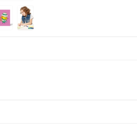
zaman ön planda tutulmuştur. Çocuklar için
g
şekilde
yaratıcı projeler yapmak için ideal bir
_x005F_x005F_x005F_x005F_x005F_x005F_x00
_x005F_x005F_x005F_x005F_x005F_x005F_x00
Nasıl Yapılır?
_x005F_x005F_x005F_x005F_x005F_x005F_x00
Tuz boyama setinizi kullanarak yaratıcı bir
sa
_x005F_x005F_x005F_x005F_x005F_x005F_x00
_x005F_x005F_x005F_x005F_x005F_x005F_x00
_x005F_x005F_x005F_x005F_x005F_x0
Hazırlık:
Bir kürdan yardımıyla
açık 
yapışkanlı yüzeyi
ortaya çıkarın.
_x005F_x005F_x005F_x005F_x005F_x0
Boyama:
Elinizle renkli
tuzları dökün
ekleyerek deseninizi oluşturun.
_x005F_x005F_x005F_x005F_x005F_x0
Temizleme:
Fazla tuzu silkeleyin.
_x005F_x005F_x005F_x005F_x005F_x0
Sanat Eseri:
Tüm işlemleri tamamladık
çıkarın.
Sanat eserinizin
tamamlanması
yerleştirerek saklayabilirsiniz.