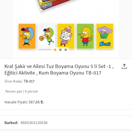
SAÇ AKSESUARLARI
PARTİ SÜSLERİ
GELİN / DÜĞÜN AKSESUARLARI
YILBAŞI ÜRÜNLERİ
TELEFON ASKISI
KULLAN AT TABAK BARDAK SETİ
MAKYAJ ÇANTASI
ŞAL VE FULAR
Kral Şakir ve Ailesi Tuz Boyama Oyunu 5 li Set -1 ,
Eğitici Aktivite , Kum Boyama Oyunu TB-017
ODA KOKUSU VE MUM
Ürün Kodu:
TB-017
Yorum yaz |
0
yorum
Havale Fiyatı:
587,86
Barkod:
8683363130038