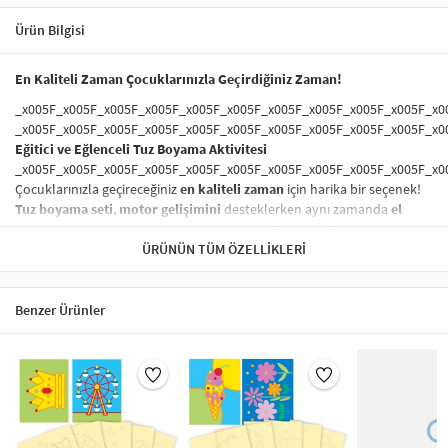
Ürün Bilgisi
En Kaliteli Zaman Çocuklarınızla Geçirdiğiniz Zaman!
_x005F_x005F_x005F_x005F_x005F_x005F_x005F_x005F_x005F_x005F_x0
_x005F_x005F_x005F_x005F_x005F_x005F_x005F_x005F_x005F_x005F_x0
Eğitici ve Eğlenceli Tuz Boyama Aktivitesi
_x005F_x005F_x005F_x005F_x005F_x005F_x005F_x005F_x005F_x005F_x0
Çocuklarınızla geçireceğiniz
en kaliteli zaman
için harika bir seçenek!
Tuz boyama seti
,
motor gelişimini
desteklerken aynı zamanda
el
becerilerini
artıran eğlenceli bir etkinliktir. Hem
yaratıcı düşünme
hem de
sanat becerileri
ÜRÜNÜN TÜM ÖZELLIKLERI
kazandıran bu aktivite, çocukların
ince motor
becerilerini
geliştirir. Aileyle birlikte yapılabilecek
eğitici oyunlar
arasında yer alır.
Benzer Ürünler
_x005F_x005F_x005F_x005F_x005F_x005F_x005F_x005F_x005F_x005F_x0
_x005F_x005F_x005F_x005F_x005F_x005F_x005F_x005F_x005F_x005F_x0
Sağlığa Zararsız ve Güvenli Boyama Seti
_x005F_x005F_x005F_x005F_x005F_x005F_x005F_x005F_x005F_x005F_x0
Ürünümüzde kullanılan
boyalar
tamamen
sağlığa zararsız
olup,
çocuklarınızın güvenliği her zaman ön planda tutulmuştur. Çocuklar
için
güvenli tuz boyama
seti,
özgürce ve güvenli bir şekilde
yaratıcı