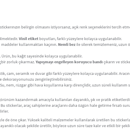
ickerınızın belirgin olmasını istiyorsanız, açık renk seçeneklerini tercih etme
ilmektedir.
Vinil etiket
boyutları, farklı yüzeylere kolayca uygulanabilir.
 maddeler kullanmaktan kaçının.
Nemli bez
ile silerek temizlemeniz, uzun 
. Ürün, bu kağıt sayesinde kolayca uygulanabilir.
bir zorluk çıkarmaz.
Yapışmayı engelleyen koruyucu bandı
çıkarın ve stick
tik, cam, seramik ve duvar gibi farklı yüzeylere kolayca uygulanabilir. Aracınız
le dekorasyonunuzu zenginleştirebilirsiniz.
Su, nem, rüzgar gibi hava koşullarına karşı dirençlidir, uzun süreli kullanım
bir görünüm kazandırmak amacıyla kullanılan dayanıklı, şık ve pratik etiketler
. Bu stickerlar, araç sahiplerine araçlarını daha özgün hale getirme fırsatı sun
irler.
riyle de öne çıkar. Yüksek kaliteli malzemeler kullanılarak üretilen bu stickerla
ayanıklı olacak şekilde üretilir, böylece uzun süre taze kalır ve etkili bir şek