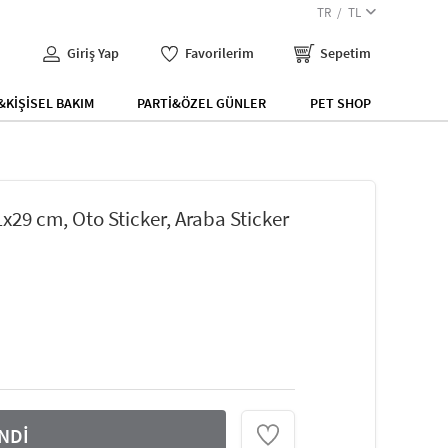
TR
TL
Giriş Yap
Favorilerim
Sepetim
KİŞİSEL BAKIM
PARTİ&ÖZEL GÜNLER
PET SHOP
x29 cm, Oto Sticker, Araba Sticker
NDİ