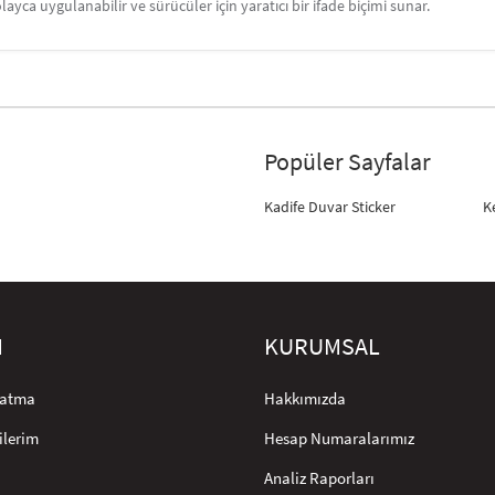
layca uygulanabilir ve sürücüler için yaratıcı bir ifade biçimi sunar.
Popüler Sayfalar
Kadife Duvar Sticker
K
M
KURUMSAL
rlatma
Hakkımızda
ilerim
Hesap Numaralarımız
Analiz Raporları