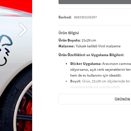
Barkod:
8683363156397
Ürün Bilgisi
Ürün Boyutu:
21x29 cm
Malzeme:
Yüksek kaliteli Vinil malzeme
Ürün Özellikleri ve Uygulama Bilgileri:
Sticker Uygulama:
Aracınızın camına 
istiyorsanız, açık renk seçeneklerini te
hem de ev kullanımı için idealdir.
Boyut:
Ürün, 21x29 cm ölçülerinde bir
yüzeylere kolayca uygulanabilir.
Temizlik ve Bakım:
Ürününüzü temizl
Nemli bez
ile silerek temizlemeniz, u
ÜRÜNÜN 
nemlere karşı dayanıklıdır.
Paketleme:
Transfer kağıdı
ile özenl
uygulanabilir.
Kolay Uygulama:
Ürünümüz, uygulama
engelleyen koruyucu bandı
çıkarın ve