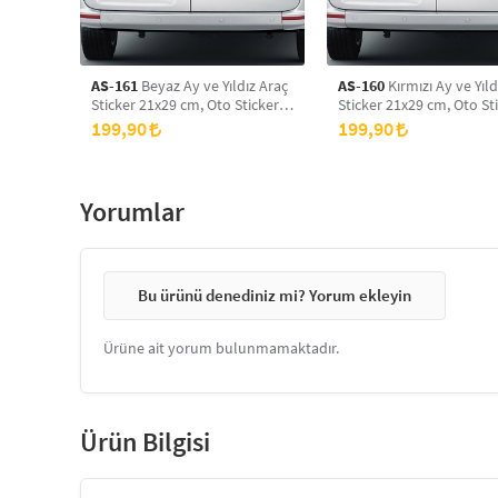
AS-161
Beyaz Ay ve Yıldız Araç
AS-160
Kırmızı Ay ve Yıld
Sticker 21x29 cm, Oto Sticker,
Sticker 21x29 cm, Oto Sti
Araba Sticker
Araba Sticker
199,90
199,90
Yorumlar
Bu ürünü denediniz mi? Yorum ekleyin
Ürüne ait yorum bulunmamaktadır.
Ürün Bilgisi