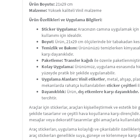
Ürün Boyutu:
21x29 cm
Malzeme:
Yüksek kaliteli Vinil malzeme
Ürün Özellikleri ve Uygulama Bilgileri:
Sticker Uygulama:
Aracınızın camına uygulamak için st
kullanımı için idealdir.
Boyut:
Ürün, 21x29 cm ölçülerinde bir tabakadan kes
Temizlik ve Bakım:
Ürününüzü temizlerken kimyasal
karşı dayanıklıdır.
Paketleme:
Transfer kağıdı
ile özenle paketlenmiştir
Kolay Uygulama:
Ürünümüz, uygulama esnasında hiç
yüzeyde pratik bir şekilde uygulanabilir.
Uygulama Alanları:
Vinil etiketler
, metal, ahşap, plas
mekanlarda rahatça kullanılabilen
sticker çeşitleri
i
Dayanıklılık:
Ürün,
dış etkenlere karşı dayanıklıdır.
tercihtir.
Araçlar için stickerlar, araçları kişiselleştirmek ve estetik 
şekilde tasarlanır ve çeşitli hava koşullarına karşı dirençlidir
mesajlar veya dekoratif tasarımlar gibi amaçlarla kullanılabil
Araç stickerları, uygulama kolaylığı ve çıkarılabilir özellikle
araç stickerları genellikle suya, güneşe ve kirlenmeye karşı d