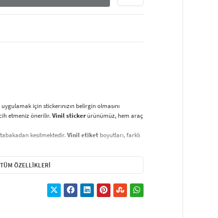
uygulamak için stickerınızın belirgin olmasını
rcih etmeniz önerilir.
Vinil sticker
ürünümüz, hem araç
 tabakadan kesilmektedir.
Vinil etiket
boyutları, farklı
erken kimyasal maddeler kullanmaktan kaçının.
zun ömürlü kullanım sağlar. Vinil malzeme, suya ve
TÜM ÖZELLIKLERI
e paketlenmiştir. Ürün, bu kağıt sayesinde kolayca
 esnasında hiçbir zorluk çıkarmaz.
Yapışmayı
 sticker’ı dilediğiniz yüzeye uygulayın.
Vinil