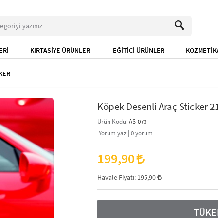
ERİ
KIRTASİYE ÜRÜNLERİ
EĞİTİCİ ÜRÜNLER
KOZMETİK&
KER
Köpek Desenli Araç Sticker 21
Ürün Kodu:
AS-073
Yorum yaz |
0
yorum
199,90
Havale Fiyatı:
195,90
TÜKE