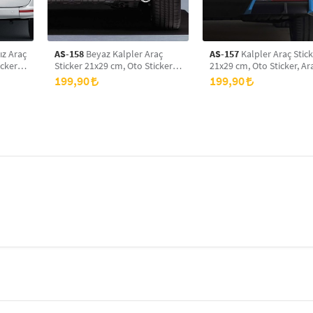
ız Araç
AS-158
Beyaz Kalpler Araç
AS-157
Kalpler Araç Stic
cker,
Sticker 21x29 cm, Oto Sticker,
21x29 cm, Oto Sticker, A
Araba Sticker
Sticker
199,90
199,90