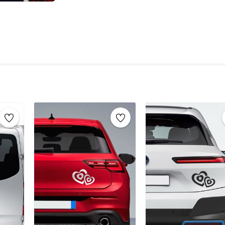
çıkartmalar
her yüzeyde pratik bir şek
Uygulama Alanları:
Vinil etiketler
, 
yüzeylere kolayca uygulanabilir. Aracını
dış mekanlarda rahatça kullanılabilen
zenginleştirebilirsiniz.
Dayanıklılık:
Ürün,
dış etkenlere kar
karşı dirençlidir, uzun süreli kullanım
mükemmel bir tercihtir.
Araçlar için stickerlar, araçları kişiselleşti
kullanılan dayanıklı, şık ve pratik etiketlerdi
şekilde tasarlanır ve çeşitli hava koşullarına ka
daha özgün hale getirme fırsatı sunar. Özellikl
mesajlar veya dekoratif tasarımlar gibi amaçlar
Araç stickerları, uygulama kolaylığı ve çıkarılabi
malzemeler kullanılarak üretilen bu stickerlar,
Ayrıca, araç stickerları genellikle suya, güneşe
böylece uzun süre taze kalır ve etkili bir şekil
amaçlarla kullanılabilecek araç stickerları, he
yaratıcı bir ifade biçimi sunar.