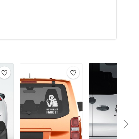
ilde uygulanabilir.
metal, ahşap, plastik, cam, seramik ve duvar gibi farklı
zda, ofisinizde ya da evinizde kullanabilirsiniz. İç ve
sticker çeşitleri
ile dekorasyonunuzu
şı dayanıklıdır.
Su, nem, rüzgar gibi hava koşullarına
 sağlar. Bu nedenle
dış mekan sticker’ları
için
rmek ve estetik bir görünüm kazandırmak amacıyla
r. Araç stickerları, dış mekânda uzun süre dayanabilecek
rşı dirençlidir. Bu stickerlar, araç sahiplerine araçlarını
e reklam, logo tanıtımı, spor takımı renkleri, özel
la kullanılabilirler.
lir özellikleriyle de öne çıkar. Yüksek kaliteli
 araca zarar vermeden temiz bir şekilde çıkarılabilir.
 ve kirlenmeye karşı dayanıklı olacak şekilde üretilir,
de görsel bir etki yaratır. Hem estetik hem de fonksiyonel
r türlü araca kolayca uygulanabilir ve sürücüler için