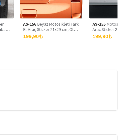
ker
AS-156
Beyaz Motosikleti Fark
AS-155
Motosikleti Fark E
raba
Et Araç Sticker 21x29 cm, Oto
Araç Sticker 21x29 cm, Ot
Sticker, Araba Sticker
Sticker, Araba Sticker
199,90
199,90