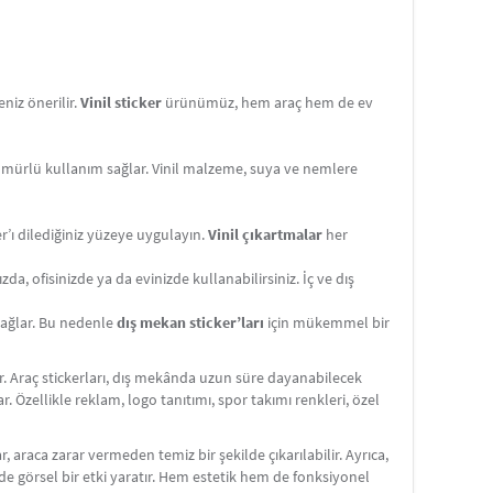
niz önerilir.
Vinil sticker
ürünümüz, hem araç hem de ev
ömürlü kullanım sağlar. Vinil malzeme, suya ve nemlere
er’ı dilediğiniz yüzeye uygulayın.
Vinil çıkartmalar
her
da, ofisinizde ya da evinizde kullanabilirsiniz. İç ve dış
 sağlar. Bu nedenle
dış mekan sticker’ları
için mükemmel bir
dir. Araç stickerları, dış mekânda uzun süre dayanabilecek
ar. Özellikle reklam, logo tanıtımı, spor takımı renkleri, özel
r, araca zarar vermeden temiz bir şekilde çıkarılabilir. Ayrıca,
ilde görsel bir etki yaratır. Hem estetik hem de fonksiyonel