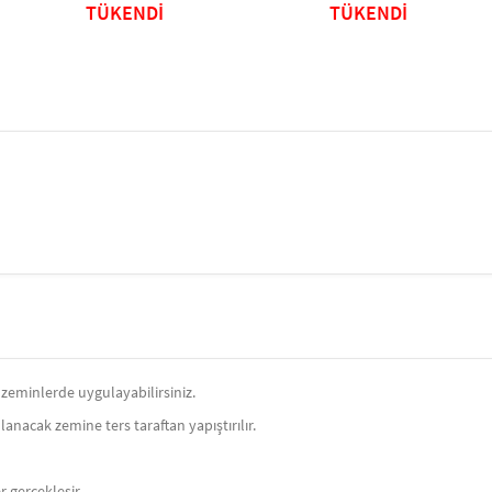
TÜKENDİ
TÜKENDİ
zeminlerde uygulayabilirsiniz.
anacak zemine ters taraftan yapıştırılır.
r gerçekleşir.