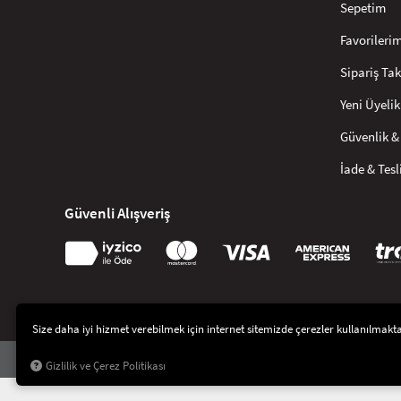
Sepetim
Favorileri
Sipariş Tak
Yeni Üyelik
Güvenlik & 
İade & Tes
Güvenli Alışveriş
Size daha iyi hizmet verebilmek için internet sitemizde çerezler kullanılmaktadı
© 2021
Artikel İç ve Dış Tic. Ltd Şti
. Tüm hakları saklıdır.
Gizlilik ve Çerez Politikası