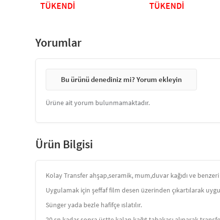
TÜKENDİ
TÜKENDİ
Yorumlar
Bu ürünü denediniz mi? Yorum ekleyin
Ürüne ait yorum bulunmamaktadır.
Ürün Bilgisi
Kolay Transfer ahşap,seramik, mum,duvar kağıdı ve benzeri 
Uygulamak için şeffaf film desen üzerinden çıkartılarak uygul
Sünger yada bezle hafifçe ıslatılır.
20 sn kadar sonra üstte kalan kağıt tabakası alınarak transfe