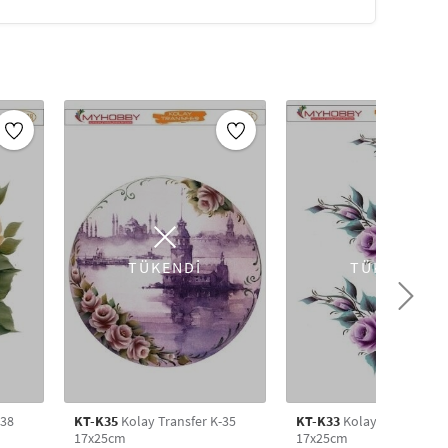
TÜKENDİ
TÜKENDİ
-38
KT-K35
Kolay Transfer K-35
KT-K33
Kolay Transfer K-
17x25cm
17x25cm