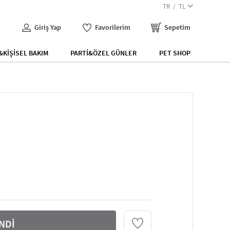
TR
TL
Giriş Yap
Favorilerim
Sepetim
KİŞİSEL BAKIM
PARTİ&ÖZEL GÜNLER
PET SHOP
NDİ