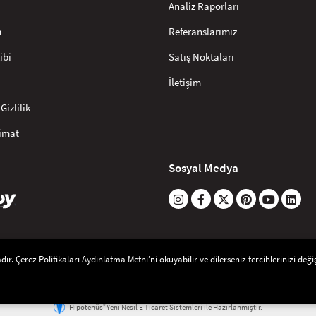
Analiz Raporları
m
Referanslarımız
ibi
Satış Noktaları
İletişim
Gizlilik
limat
Sosyal Medya
r. Çerez Politikaları Aydınlatma Metni’ni okuyabilir ve dilerseniz tercihlerinizi değişt
®
Hipotenüs
Yeni Nesil E-Ticaret Sistemleri ile Hazırlanmıştır.