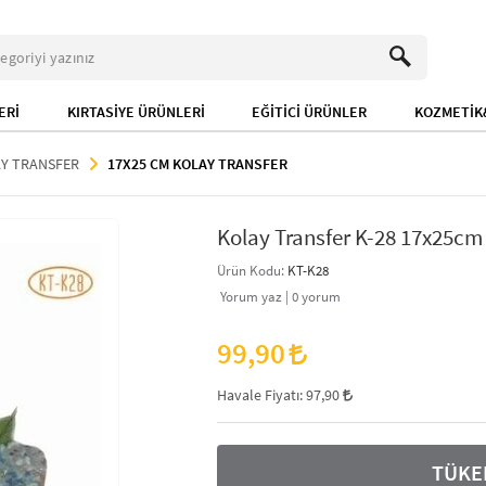
ERİ
KIRTASİYE ÜRÜNLERİ
EĞİTİCİ ÜRÜNLER
KOZMETİK&
Y TRANSFER
17X25 CM KOLAY TRANSFER
Kolay Transfer K-28 17x25cm
Ürün Kodu:
KT-K28
Yorum yaz |
0
yorum
99,90
Havale Fiyatı:
97,90
TÜKE