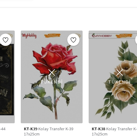
TÜKENDİ
TÜKENDİ
-44
KT-K39
Kolay Transfer K-39
KT-K38
Kolay Transfer K
17x25cm
17x25cm