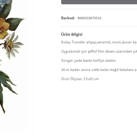
Barkod:
8680018870516
Ürün Bilgisi
Kolay Transfer ahşap,seramik, mum,duvar kağı
Uygulamak için şeffaf film desen üzerinden çık
Sünger yada bezle hafifçe ıslatılır.
20 sn kadar sonra üstte kalan kağıt tabakası a
Ürün Ölçüsü: 17x25 cm