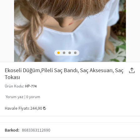
SAÇ AKSESUARLARI
PARTİ SÜSLERİ
GELİN / DÜĞÜN AKSESUARLARI
YILBAŞI ÜRÜNLERİ
TELEFON ASKISI
KULLAN AT TABAK BARDAK SETİ
MAKYAJ ÇANTASI
ŞAL VE FULAR
Ekoseli Düğüm,Pileli Saç Bandı, Saç Aksesuarı, Saç
Tokası
ODA KOKUSU VE MUM
Ürün Kodu:
HP-774
Yorum yaz |
0
yorum
Havale Fiyatı:
244,90
Barkod:
8683363112690