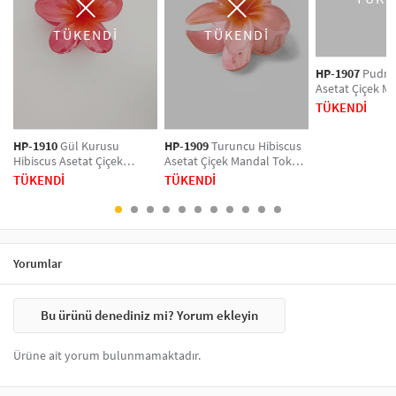
Günlük kullanımda saçınızı derleyip toparlarken, özel günlerde ise saç
aksesuarlarıyla şıklığınızı vurgulayabilirsiniz. Saç aksesuarları, saç
TÜKENDİ
TÜKENDİ
modelinizin öne çıkmasını sağlar ve görünümünüze zarif bir hava
katar. Tarzınızı tamamlayacak saç aksesuarlarını hemen şimdi
HP-1907
Pudra 
keşfedin!
Asetat Çiçek M
Orta Boy
TÜKENDİ
HP-1910
Gül Kurusu
HP-1909
Turuncu Hibiscus
Hibiscus Asetat Çiçek
Asetat Çiçek Mandal Toka
Mandal Toka Orta Boy
Orta Boy
TÜKENDİ
TÜKENDİ
Yorumlar
Bu ürünü denediniz mi? Yorum ekleyin
Ürüne ait yorum bulunmamaktadır.