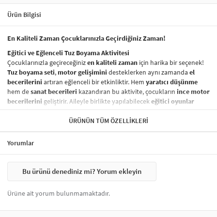
Ürün Bilgisi
En Kaliteli Zaman Çocuklarınızla Geçirdiğiniz Zaman!
Eğitici ve Eğlenceli Tuz Boyama Aktivitesi
Çocuklarınızla geçireceğiniz
en kaliteli zaman
için harika bir seçenek!
Tuz boyama seti
,
motor gelişimini
desteklerken aynı zamanda
el
becerilerini
artıran eğlenceli bir etkinliktir. Hem
yaratıcı düşünme
hem de
sanat becerileri
kazandıran bu aktivite, çocukların
ince motor
becerilerini
geliştirir. Aileyle birlikte yapılabilecek
eğitici oyunlar
arasında yer alır.
ÜRÜNÜN TÜM ÖZELLIKLERI
Sağlığa Zararsız ve Güvenli Boyama Seti
Ürünümüzde kullanılan
boyalar
tamamen
sağlığa zararsız
olup,
Yorumlar
çocuklarınızın güvenliği her zaman ön planda tutulmuştur. Çocuklar
için
güvenli tuz boyama
seti,
özgürce ve güvenli bir şekilde
yaratıcı
projeler yapmak için ideal bir seçenektir.
Bu ürünü denediniz mi? Yorum ekleyin
Nasıl Yapılır?
Tuz boyama setinizi kullanarak yaratıcı bir
sanat eseri
oluşturmak
Ürüne ait yorum bulunmamaktadır.
oldukça basittir:
Hazırlık:
Bir kürdan yardımıyla
açık renklerden başlayarak
sarı