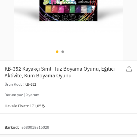
SAÇ AKSESUARLARI
PARTİ SÜSLERİ
GELİN / DÜĞÜN AKSESUARLARI
YILBAŞI ÜRÜNLERİ
TELEFON ASKISI
KULLAN AT TABAK BARDAK SETİ
MAKYAJ ÇANTASI
ŞAL VE FULAR
KB-352 Kayakçı Simli Tuz Boyama Oyunu, Eğitici
Aktivite, Kum Boyama Oyunu
ODA KOKUSU VE MUM
Ürün Kodu:
KB-352
Yorum yaz |
0
yorum
Havale Fiyatı:
171,05
Barkod:
8680018815029