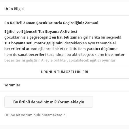
Ürün Bilgisi
En Kaliteli Zaman Çocuklarınızla Geçirdiğiniz Zaman!
Eğitici ve Eğlenceli Tuz Boyama Aktivitesi
Çocuklarınızla geçireceğiniz
en kaliteli zaman
için harika bir seçenek!
Tuz boyama seti
,
motor gelişimini
desteklerken aynı zamanda
el
becerilerini
artıran eğlenceli bir etkinliktir. Hem
yaratıcı düşünme
hem de
sanat becerileri
kazandıran bu aktivite, çocukların
ince motor
becerilerini
geliştirir. Aileyle birlikte yapılabilecek
eğitici oyunlar
arasında yer alır.
ÜRÜNÜN TÜM ÖZELLIKLERI
Sağlığa Zararsız ve Güvenli Boyama Seti
Ürünümüzde kullanılan
boyalar
tamamen
sağlığa zararsız
olup,
Yorumlar
çocuklarınızın güvenliği her zaman ön planda tutulmuştur. Çocuklar
için
güvenli tuz boyama
seti,
özgürce ve güvenli bir şekilde
yaratıcı
projeler yapmak için ideal bir seçenektir.
Bu ürünü denediniz mi? Yorum ekleyin
Nasıl Yapılır?
Tuz boyama setinizi kullanarak yaratıcı bir
sanat eseri
oluşturmak
Ürüne ait yorum bulunmamaktadır.
oldukça basittir:
Hazırlık:
Bir kürdan yardımıyla
açık renklerden başlayarak
sarı