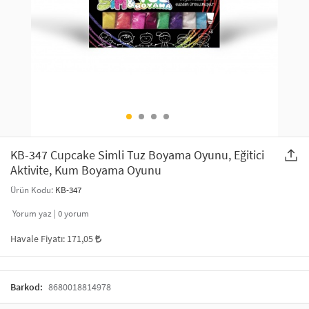
SAÇ AKSESUARLARI
PARTİ SÜSLERİ
GELİN / DÜĞÜN AKSESUARLARI
YILBAŞI ÜRÜNLERİ
TELEFON ASKISI
KULLAN AT TABAK BARDAK SETİ
MAKYAJ ÇANTASI
ŞAL VE FULAR
KB-347 Cupcake Simli Tuz Boyama Oyunu, Eğitici
Aktivite, Kum Boyama Oyunu
ODA KOKUSU VE MUM
Ürün Kodu:
KB-347
Yorum yaz |
0
yorum
Havale Fiyatı:
171,05
Barkod:
8680018814978