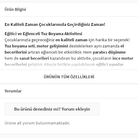
Ürün Bilgisi
En Kaliteli Zaman Çocuklarınızla Geçirdiğiniz Zaman!
Eğitici ve Eğlenceli Tuz Boyama Aktivitesi
Çocuklarınızla geçireceğiniz
en kaliteli zaman
için harika bir seçenek!
Tuz boyama seti
,
motor gelişimini
desteklerken aynı zamanda
el
becerilerini
artıran eğlenceli bir etkinliktir. Hem
yaratıcı düşünme
hem de
sanat becerileri
kazandıran bu aktivite, çocukların
ince motor
becerilerini
geliştirir. Aileyle birlikte yapılabilecek
eğitici oyunlar
arasında yer alır.
ÜRÜNÜN TÜM ÖZELLIKLERI
Sağlığa Zararsız ve Güvenli Boyama Seti
Ürünümüzde kullanılan
boyalar
tamamen
sağlığa zararsız
olup,
Yorumlar
çocuklarınızın güvenliği her zaman ön planda tutulmuştur. Çocuklar
için
güvenli tuz boyama
seti,
özgürce ve güvenli bir şekilde
yaratıcı
projeler yapmak için ideal bir seçenektir.
Bu ürünü denediniz mi? Yorum ekleyin
Nasıl Yapılır?
Tuz boyama setinizi kullanarak yaratıcı bir
sanat eseri
oluşturmak
Ürüne ait yorum bulunmamaktadır.
oldukça basittir:
Hazırlık:
Bir kürdan yardımıyla
açık renklerden başlayarak
sarı