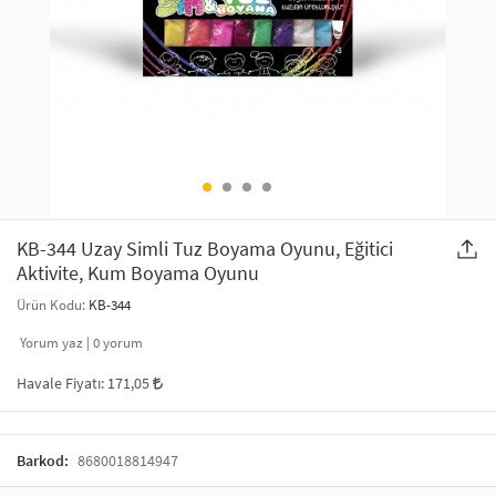
SAÇ AKSESUARLARI
PARTİ SÜSLERİ
GELİN / DÜĞÜN AKSESUARLARI
YILBAŞI ÜRÜNLERİ
TELEFON ASKISI
KULLAN AT TABAK BARDAK SETİ
MAKYAJ ÇANTASI
ŞAL VE FULAR
KB-344 Uzay Simli Tuz Boyama Oyunu, Eğitici
Aktivite, Kum Boyama Oyunu
ODA KOKUSU VE MUM
Ürün Kodu:
KB-344
Yorum yaz |
0
yorum
Havale Fiyatı:
171,05
Barkod:
8680018814947