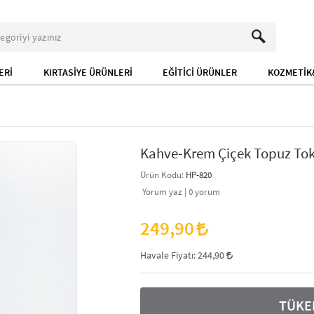
ERİ
KIRTASİYE ÜRÜNLERİ
EĞİTİCİ ÜRÜNLER
KOZMETİK&
Kahve-Krem Çiçek Topuz Toka
Ürün Kodu:
HP-820
Yorum yaz |
0
yorum
249,90
Havale Fiyatı:
244,90
TÜKE