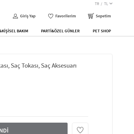
TR
TL
Giriş Yap
Favorilerim
Sepetim
KİŞİSEL BAKIM
PARTİ&ÖZEL GÜNLER
PET SHOP
sı, Saç Tokası, Saç Aksesuarı
NDİ