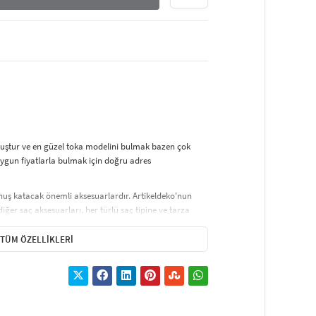
muştur ve en güzel toka modelini bulmak bazen çok
ygun fiyatlarla bulmak için doğru adres
okunuş katacak önemli aksesuarlardır. Artikeldeko'nun
diğer saç aksesuarları, her türlü saç tipine ve tarza
de ve şık bir görünüm sağlarken, kalın lastik tokalar ise
arı, gelinliklerden günlük kombinlere kadar her türlü
TÜM ÖZELLIKLERI
 ve tasarımlarıyla saç aksesuarları, stilinize son dokunuşu
, özel günlerde ise saç aksesuarlarıyla şıklığınızı
delinizin öne çıkmasını sağlar ve görünümünüze zarif
ksesuarlarını hemen şimdi keşfedin!