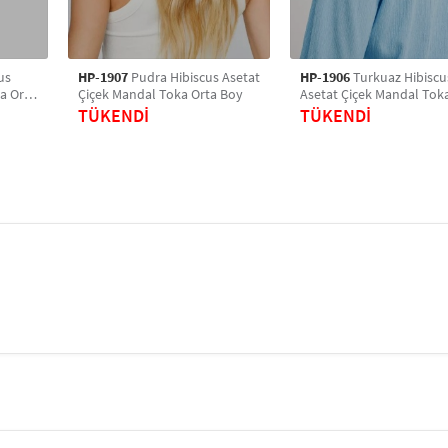
us
HP-1907
Pudra Hibiscus Asetat
HP-1906
Turkuaz Hibiscu
a Orta
Çiçek Mandal Toka Orta Boy
Asetat Çiçek Mandal Tok
Boy
TÜKENDİ
TÜKENDİ