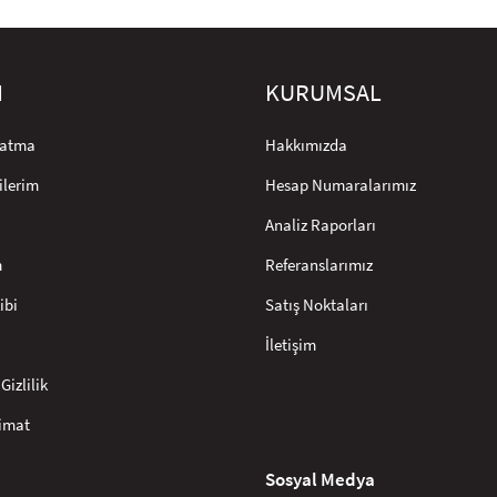
M
KURUMSAL
rlatma
Hakkımızda
ilerim
Hesap Numaralarımız
Analiz Raporları
m
Referanslarımız
ibi
Satış Noktaları
İletişim
Gizlilik
limat
Sosyal Medya