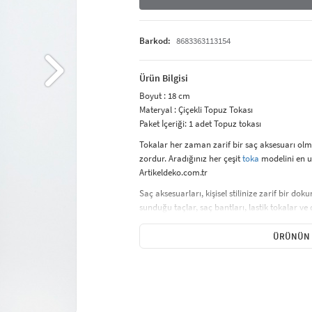
Barkod:
8683363113154
Ürün Bilgisi
Boyut : 18 cm
Materyal : Çiçekli Topuz Tokası
Paket İçeriği: 1 adet Topuz tokası
Tokalar her zaman zarif bir saç aksesuarı ol
zordur. Aradığınız her çeşit
toka
modelini en u
Artikeldeko.com.tr
Saç aksesuarları, kişisel stilinize zarif bir d
sunduğu taçlar, saç bantları, lastik tokalar ve 
uygun seçenekler sunar. İnce lastik tokalar, sa
hacimli ve gösterişli bir stil yaratır. Saç taçl
ÜRÜNÜN 
etkinlikte rahatlıkla kullanılabilir. Farklı renk
yapar.
Günlük kullanımda saçınızı derleyip toparlarken
vurgulayabilirsiniz. Saç aksesuarları, saç mo
bir hava katar. Tarzınızı tamamlayacak saç a