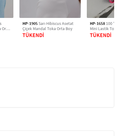
s
HP-1905
Sarı Hibiscus Asetat
HP-1658
100 'lü Karışık Re
a Orta
Çiçek Mandal Toka Orta Boy
Mini Lastik Toka, Saç Toka
Saç Aksesuarı
TÜKENDİ
TÜKENDİ