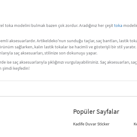
zel toka modelini bulmak bazen çok zordur. Aradığınız her çeşit
toka
modelin
nemli aksesuarlardır. Artikeldeko'nun sunduğu taçlar, saç bantları, lastik toka
örünüm sağlarken, kalın lastik tokalar ise hacimli ve gösterişli bir stil yaratı
rımlarıyla saç aksesuarları, stilinize son dokunuşu yapar.
e ise saç aksesuarlarıyla şıklığınızı vurgulayabilirsiniz. Saç aksesuarları, 
n şimdi keşfedin!
Popüler Sayfalar
Kadife Duvar Sticker
K