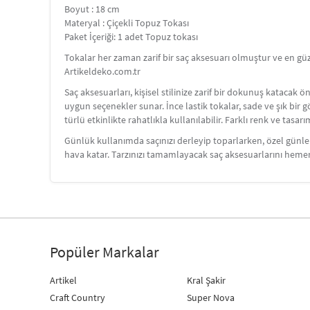
Boyut : 18 cm
Materyal : Çiçekli Topuz Tokası
Paket İçeriği: 1 adet Topuz tokası
Tokalar her zaman zarif bir saç aksesuarı olmuştur ve en gü
Artikeldeko.com.tr
Saç aksesuarları, kişisel stilinize zarif bir dokunuş katacak ö
uygun seçenekler sunar. İnce lastik tokalar, sade ve şık bir g
türlü etkinlikte rahatlıkla kullanılabilir. Farklı renk ve tasa
Günlük kullanımda saçınızı derleyip toparlarken, özel günlerd
hava katar. Tarzınızı tamamlayacak saç aksesuarlarını heme
Popüler Markalar
Artikel
Kral Şakir
Craft Country
Super Nova