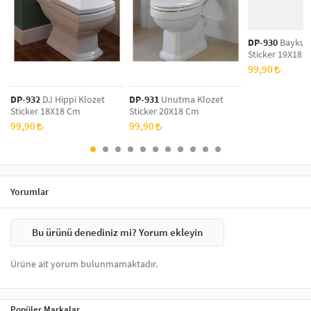
üretilmiştir.
Daha iyi sonuç için ürünlerin pürüzsüz, boyalı ve düzgün yüzeylerde
kullanılması önerilir.
DP-930
Baykuş 
Sticker 19X18 
Uygulama sonrası, figürler arasında bırakılan boşluğa göre toplam
99,90
kapladığı alan değişebilir.
Çocuklarınızın tuvalet eğitimini eğlenceli hale getirin! Sevimli hayvan
DP-932
DJ Hippi Klozet
DP-931
Unutma Klozet
figürleri, çizgi film karakterleri ve renkli tasarımlara sahip klozet
Sticker 18X18 Cm
Sticker 20X18 Cm
stickerlarımız, çocuklarınızın tuvaleti kullanmayı sevmesine yardımcı
99,90
99,90
olurken, banyonuza da neşe katıyor.
Yorumlar
Bu ürünü denediniz mi? Yorum ekleyin
Ürüne ait yorum bulunmamaktadır.
Popüler Markalar