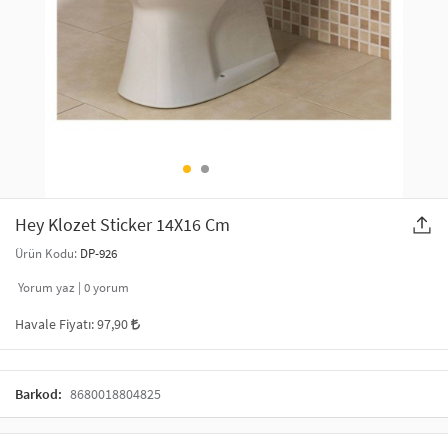
SAÇ AKSESUARLARI
PARTİ SÜSLERİ
GELİN / DÜĞÜN AKSESUARLARI
YILBAŞI ÜRÜNLERİ
TELEFON ASKISI
KULLAN AT TABAK BARDAK SETİ
MAKYAJ ÇANTASI
ŞAL VE FULAR
Hey Klozet Sticker 14X16 Cm
Ürün Kodu:
DP-926
ODA KOKUSU VE MUM
Yorum yaz |
0
yorum
Havale Fiyatı:
97,90
Barkod:
8680018804825