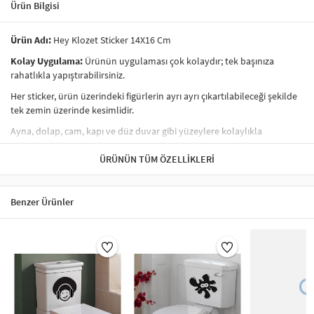
Ürün Bilgisi
Ürün Adı:
Hey Klozet Sticker 14X16 Cm
Kolay Uygulama:
Ürünün uygulaması çok kolaydır; tek başınıza
rahatlıkla yapıştırabilirsiniz.
Her sticker, ürün üzerindeki figürlerin ayrı ayrı çıkartılabileceği şekilde
tek zemin üzerinde kesimlidir.
Ayna, dolap, cam, kapı ve düz duvar gibi yüzeylere kolaylıkla
uygulanabilir.
ÜRÜNÜN TÜM ÖZELLIKLERI
Ürünlerimiz
kendi yapışkanlı
özelliğe sahiptir; yalnızca kağıdından
ayırarak yapıştırabilirsiniz.
İç mekan kullanımına uygundur.
Ürünümüz folyo üzerine baskı
Benzer Ürünler
şeklindedir.
Sudan etkilenmez
; nemli bezle silinebilir. Ancak kimyasal bileşenli
temizlik ürünleri önerilmez.
Görsellerdeki bazı büyük figürlerin uygulanmasında yardım almanız
tavsiye edilir.
Malzeme Kalitesi:
Ürünlerimiz 1. sınıf yüksek kaliteli malzemeden