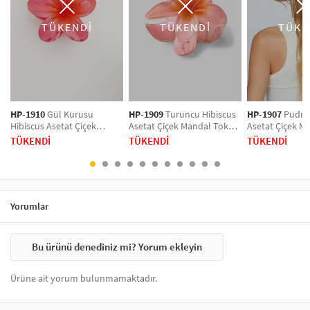
Günlük kullanımda saçınızı derleyip toparlarken, özel günlerde ise saç
TÜKENDİ
TÜKENDİ
TÜKE
aksesuarlarıyla şıklığınızı vurgulayabilirsiniz. Saç aksesuarları, saç
modelinizin öne çıkmasını sağlar ve görünümünüze zarif bir hava
katar. Tarzınızı tamamlayacak saç aksesuarlarını hemen şimdi
keşfedin!
HP-1910
Gül Kurusu
HP-1909
Turuncu Hibiscus
HP-1907
Pudra 
Hibiscus Asetat Çiçek
Asetat Çiçek Mandal Toka
Asetat Çiçek M
Mandal Toka Orta Boy
Orta Boy
Orta Boy
TÜKENDİ
TÜKENDİ
TÜKENDİ
Yorumlar
Bu ürünü denediniz mi? Yorum ekleyin
Ürüne ait yorum bulunmamaktadır.