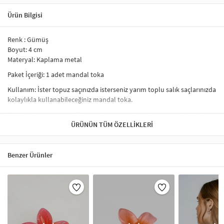
Ürün Bilgisi
Renk : Gümüş
Boyut: 4 cm
Materyal: Kaplama metal
Paket İçeriği: 1 adet mandal toka
Kullanım: İster topuz saçınızda isterseniz yarım toplu salık saçlarınızda
kolaylıkla kullanabileceğiniz mandal toka.
Tokalar her zaman zarif bir saç aksesuarı olmuştur ve en güzel toka
modelini bulmak bazen çok zordur. Aradığınız her çeşit
ÜRÜNÜN TÜM ÖZELLIKLERI
toka
modelini
en uygun fiyatlarla bulmak için doğru adres Artikeldeko.com.tr
Saç aksesuarları, kişisel stilinize zarif bir dokunuş katacak önemli
Benzer Ürünler
aksesuarlardır. Artikeldeko'nun sunduğu taçlar, saç bantları, lastik
tokalar ve diğer saç aksesuarları, her türlü saç tipine ve tarza uygun
seçenekler sunar. İnce lastik tokalar, sade ve şık bir görünüm
sağlarken, kalın lastik tokalar ise hacimli ve gösterişli bir stil yaratır.
Saç taçları, gelinliklerden günlük kombinlere kadar her türlü etkinlikte
rahatlıkla kullanılabilir. Farklı renk ve tasarımlarıyla saç aksesuarları,
stilinize son dokunuşu yapar.