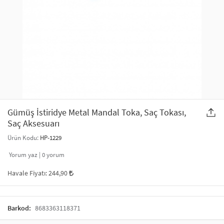
SAÇ AKSESUARLARI
PARTİ SÜSLERİ
GELİN / DÜĞÜN AKSESUARLARI
YILBAŞI ÜRÜNLERİ
TELEFON ASKISI
KULLAN AT TABAK BARDAK SETİ
MAKYAJ ÇANTASI
ŞAL VE FULAR
Gümüş İstiridye Metal Mandal Toka, Saç Tokası,
Saç Aksesuarı
ODA KOKUSU VE MUM
Ürün Kodu:
HP-1229
Yorum yaz |
0
yorum
Havale Fiyatı:
244,90
Barkod:
8683363118371