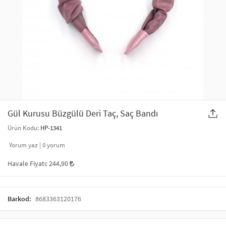
SAÇ AKSESUARLARI
PARTİ SÜSLERİ
GELİN / DÜĞÜN AKSESUARLARI
YILBAŞI ÜRÜNLERİ
TELEFON ASKISI
KULLAN AT TABAK BARDAK SETİ
MAKYAJ ÇANTASI
ŞAL VE FULAR
Gül Kurusu Büzgülü Deri Taç, Saç Bandı
Ürün Kodu:
HP-1341
ODA KOKUSU VE MUM
Yorum yaz |
0
yorum
Havale Fiyatı:
244,90
Barkod:
8683363120176