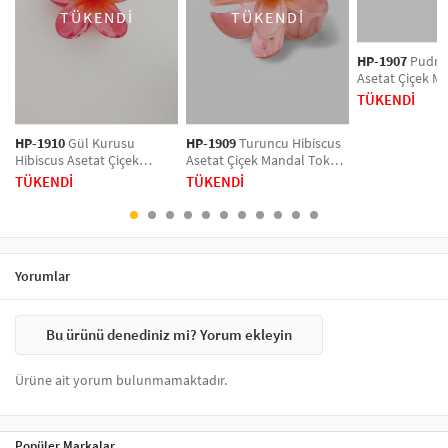
TÜKENDİ
TÜKENDİ
keşfedin!
HP-1907
Pudra 
Asetat Çiçek M
Orta Boy
TÜKENDİ
HP-1910
Gül Kurusu
HP-1909
Turuncu Hibiscus
Hibiscus Asetat Çiçek
Asetat Çiçek Mandal Toka
Mandal Toka Orta Boy
Orta Boy
TÜKENDİ
TÜKENDİ
Yorumlar
Bu ürünü denediniz mi? Yorum ekleyin
Ürüne ait yorum bulunmamaktadır.
Popüler Markalar