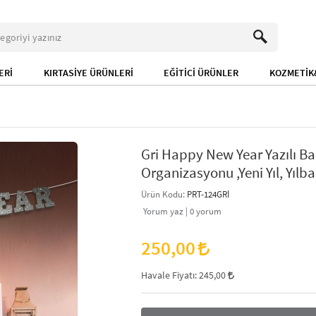
ERİ
KIRTASİYE ÜRÜNLERİ
EĞİTİCİ ÜRÜNLER
KOZMETİK&
Gri Happy New Year Yazılı Ba
Organizasyonu ,Yeni Yıl, Yılba
Ürün Kodu:
PRT-124GRİ
Yorum yaz |
0
yorum
250,00
Havale Fiyatı:
245,00