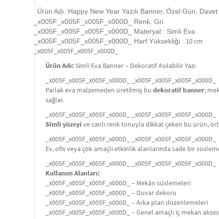
Ürün Adı: Happy New Year Yazılı Banner, Özel Gün, Davet O
_x005F_x005F_x005F_x000D_ Renk: Gri
_x005F_x005F_x005F_x000D_ Materyal : Simli Eva
10 cm
_x005F_x005F_x005F_x000D_ Harf Yüksekliği :
_x005F_x005F_x005F_x000D_
Ürün Adı:
Simli Eva Banner – Dekoratif Asılabilir Yazı
_x005F_x005F_x005F_x000D_ _x005F_x005F_x005F_x000D_
Parlak eva malzemeden üretilmiş bu
dekoratif banner
, mek
sağlar.
_x005F_x005F_x005F_x000D_ _x005F_x005F_x005F_x000D_
Simli yüzeyi
ve canlı renk tonuyla dikkat çeken bu ürün, orta
_x005F_x005F_x005F_x000D_ _x005F_x005F_x005F_x000D_
Ev, ofis veya çok amaçlı etkinlik alanlarında sade bir süsl
_x005F_x005F_x005F_x000D_ _x005F_x005F_x005F_x000D_
Kullanım Alanları:
_x005F_x005F_x005F_x000D_ – Mekân süslemeleri
_x005F_x005F_x005F_x000D_ – Duvar dekoru
_x005F_x005F_x005F_x000D_ – Arka plan düzenlemeleri
_x005F_x005F_x005F_x000D_ – Genel amaçlı iç mekan akses