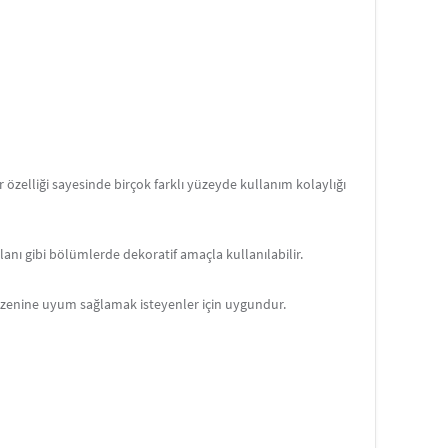
eleri, taçlar ve bannerlar
için en kaliteli ve temaya
emeleri koleksiyonunda
keşfedin!
ir özelliği sayesinde birçok farklı yüzeyde kullanım kolaylığı
anı gibi bölümlerde dekoratif amaçla kullanılabilir.
düzenine uyum sağlamak isteyenler için uygundur.