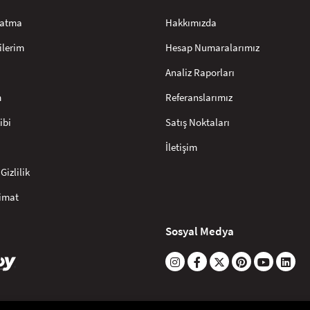
rlatma
Hakkımızda
ilerim
Hesap Numaralarımız
Analiz Raporları
m
Referanslarımız
ibi
Satış Noktaları
İletişim
Gizlilik
limat
Sosyal Medya