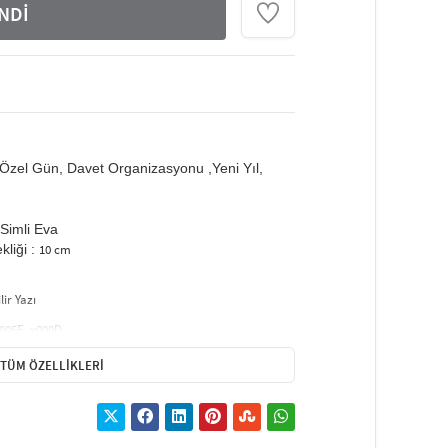
NDİ
Özel Gün, Davet Organizasyonu ,Yeni Yıl,
Simli Eva
liği :
10 cm
ir Yazı
x005F_x000D_
f banner
, mekânlara estetik bir dokunuş katmak için
TÜM ÖZELLIKLERI
ği sayesinde birçok farklı yüzeyde kullanım kolaylığı
x005F_x000D_
en bu ürün, ortam dekorasyonuna enerji ve şıklık