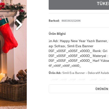
TÜKE
Barkod:
8683363152696
Ürün Bilgisi
Ürün Adı: Happy New Year Yazılı Banner, 
Yılbaşı Sofrası, Simli Eva Banner
_x005F_x005F_x005F_x000D_ Renk: Gri
_x005F_x005F_x005F_x000D_ Materyal : 
_x005F_x005F_x005F_x000D_ Harf Yüksek
_x005F_x005F_x005F_x000D_
Ürün Adı:
Simli Eva Banner – Dekoratif Asılabil
_x005F_x005F_x005F_x000D_ _x005F_x005F_
Parlak eva malzemeden üretilmiş bu
dekorati
ÜRÜNÜN 
idealdir. Hafif yapısı ve kolay asılabilir özelli
sağlar.
_x005F_x005F_x005F_x000D_ _x005F_x005F_
Simli yüzeyi
ve canlı renk tonuyla dikkat çek