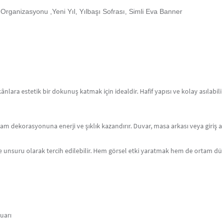
rganizasyonu ,Yeni Yıl, Yılbaşı Sofrası, Simli Eva Banner
Kutlamalarınızı unutulmaz kılacak
parti mask
uygun ürünleri
Artikel Deko’nun Parti Malz
ânlara estetik bir dokunuş katmak için idealdir. Hafif yapısı ve kolay asılabil
m dekorasyonuna enerji ve şıklık kazandırır. Duvar, masa arkası veya giriş al
eme unsuru olarak tercih edilebilir. Hem görsel etki yaratmak hem de ortam 
uarı