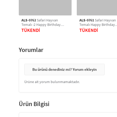
ALS-0762
Safari Hayvan
ALS-0761
Safari Hayvan
Temalı -2 Happy Birthday
Temalı Happy Birthday
Doğum Günü Poster Pano -
Doğum Günü Poster Pan
TÜKENDİ
TÜKENDİ
Çocuk Parti Süsü Fotoğraf
Çocuk Parti Süsü Fotoğr
Perdesi 150 X 210 CM
Perdesi 150 X 210 CM
Yorumlar
Bu ürünü denediniz mi? Yorum ekleyin
Ürüne ait yorum bulunmamaktadır.
Ürün Bilgisi