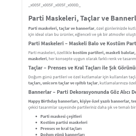
_x005F_x005F_x005F_x000D_
Parti Maskeleri, Taçlar ve Banner
Parti maskeleri, taçlar ve bannerlar
, özel günlerinizde ku
için ideal olan bu ürünler, eğlenceli ve şık bir atmosfer oluş
Parti Maskeleri – Maskeli Balo ve Kostüm Parti
Parti maskeleri, özellikle
kostüm partileri, maskeli balolar
maskeleri
, her konsepte uygun olarak farklı renk ve tasarı
Taçlar – Prenses ve Kral Taçları ile Şık Görün
Doğum günü partileri ve özel kutlamalar için kullanılan taçla
taçları, unicorn taçlar ve ışıltılı taçlar
, kutlamalarınıza öze
Bannerlar – Parti Dekorasyonunda Göz Alıcı 
Happy Birthday bannerları, kişiye özel yazılı bannerlar, tem
çekici tasarımlar sayesinde partileriniz daha şık ve temalı bir 
Parti maskesi çeşitleri
Kostüm partisi maskeleri
Prenses ve kral taçları
Doğum günü bannerları