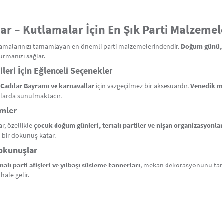
lar – Kutlamalar İçin En Şık Parti Malzemel
tlamalarınızı tamamlayan en önemli parti malzemelerindendir.
Doğum günü, d
turmanızı sağlar.
leri İçin Eğlenceli Seçenekler
, Cadılar Bayramı ve karnavallar
için vazgeçilmez bir aksesuardır.
Venedik ma
mlarda sunulmaktadır.
ümler
r, özellikle
çocuk doğum günleri, temalı partiler ve nişan organizasyonlar
l bir dokunuş katar.
Dokunuşlar
alı parti afişleri ve yılbaşı süsleme bannerları
, mekan dekorasyonunu tam
hale gelir.