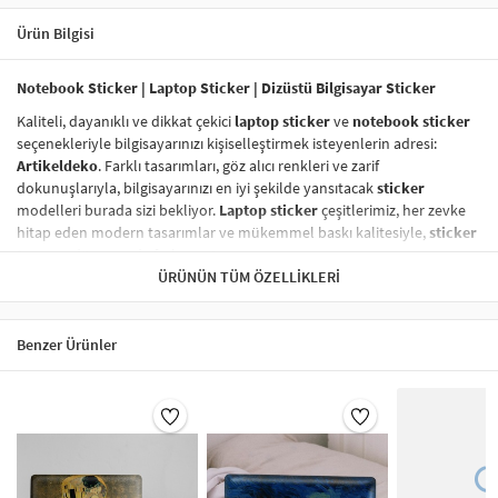
Ürün Bilgisi
Notebook Sticker | Laptop Sticker | Dizüstü Bilgisayar Sticker
Kaliteli, dayanıklı ve dikkat çekici
laptop sticker
ve
notebook sticker
seçenekleriyle bilgisayarınızı kişiselleştirmek isteyenlerin adresi:
Artikeldeko
. Farklı tasarımları, göz alıcı renkleri ve zarif
dokunuşlarıyla, bilgisayarınızı en iyi şekilde yansıtacak
sticker
modelleri burada sizi bekliyor.
Laptop sticker
çeşitlerimiz, her zevke
hitap eden modern tasarımlar ve mükemmel baskı kalitesiyle,
sticker
tasarım
dünyasında fark yaratıyor.
ÜRÜNÜN TÜM ÖZELLIKLERI
Vinil Sticker
ile Tanışın!
Vinil sticker
lar,
dayanıklı laptop sticker
ve
notebook sticker
kategorisinde en çok tercih edilen ürünler arasında yer alıyor. Yüksek
Benzer Ürünler
kaliteli vinil malzeme sayesinde,
laptop sticker
larınız suya, neme,
güneşe karşı son derece dayanıklıdır ve uzun süre ilk günkü gibi kalır.
Vinil baskı sticker
lar, aynı zamanda
kolayca çıkarılabilir
ve
yapıştırma işlemi
sonrasında hiç iz bırakmaz.
Sticker Renk Kalitesi
Laptop sticker
larınızın renkleri, solmaya karşı dirençli özel