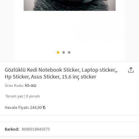
SAÇ AKSESUARLARI
PARTİ SÜSLERİ
GELİN / DÜĞÜN AKSESUARLARI
YILBAŞI ÜRÜNLERİ
TELEFON ASKISI
KULLAN AT TABAK BARDAK SETİ
MAKYAJ ÇANTASI
ŞAL VE FULAR
Gözlüklü Kedi Notebook Sticker, Laptop sticker,,
Hp Sticker, Asus Sticker, 15.6 inç sticker
ODA KOKUSU VE MUM
Ürün Kodu:
NS-002
Yorum yaz |
0
yorum
Havale Fiyatı:
244,90
Barkod:
8680018845675