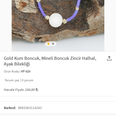
SAÇ AKSESUARLARI
PARTİ SÜSLERİ
GELİN / DÜĞÜN AKSESUARLARI
YILBAŞI ÜRÜNLERİ
TELEFON ASKISI
KULLAN AT TABAK BARDAK SETİ
MAKYAJ ÇANTASI
ŞAL VE FULAR
Gold Kum Boncuk, Mineli Boncuk Zincir Halhal,
Ayak Bilekliği
ODA KOKUSU VE MUM
Ürün Kodu:
HP-929
Yorum yaz |
0
yorum
Havale Fiyatı:
244,90
Barkod:
8683363114243