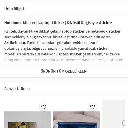
Ürün Bilgisi
Notebook Sticker | Laptop Sticker | Dizüstü Bilgisayar Sticker
Kaliteli, dayanıklı ve dikkat çekici
laptop sticker
ve
notebook sticker
seçenekleriyle bilgisayarınızı kişiselleştirmek isteyenlerin adresi:
Artikeldeko
. Farklı tasarımları, göz alıcı renkleri ve zarif
dokunuşlarıyla, bilgisayarınızı en iyi şekilde yansıtacak
sticker
modelleri burada sizi bekliyor.
Laptop sticker
çeşitlerimiz, her zevke
hitap eden modern tasarımlar ve mükemmel baskı kalitesiyle,
sticker
tasarım
dünyasında fark yaratıyor.
ÜRÜNÜN TÜM ÖZELLIKLERI
Vinil Sticker
ile Tanışın!
Vinil sticker
lar,
dayanıklı laptop sticker
ve
notebook sticker
kategorisinde en çok tercih edilen ürünler arasında yer alıyor. Yüksek
Benzer Ürünler
kaliteli vinil malzeme sayesinde,
laptop sticker
larınız suya, neme,
güneşe karşı son derece dayanıklıdır ve uzun süre ilk günkü gibi kalır.
Vinil baskı sticker
lar, aynı zamanda
kolayca çıkarılabilir
ve
yapıştırma işlemi
sonrasında hiç iz bırakmaz.
Sticker Renk Kalitesi
Laptop sticker
larınızın renkleri, solmaya karşı dirençli özel