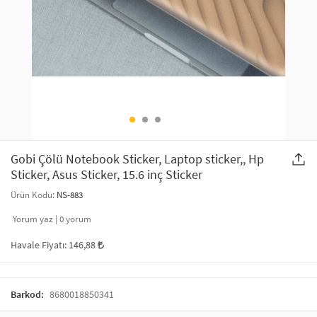
SAÇ AKSESUARLARI
PARTİ SÜSLERİ
GELİN / DÜĞÜN AKSESUARLARI
YILBAŞI ÜRÜNLERİ
TELEFON ASKISI
KULLAN AT TABAK BARDAK SETİ
MAKYAJ ÇANTASI
ŞAL VE FULAR
Gobi Çölü Notebook Sticker, Laptop sticker,, Hp
Sticker, Asus Sticker, 15.6 inç Sticker
ODA KOKUSU VE MUM
Ürün Kodu:
NS-883
Yorum yaz |
0
yorum
Havale Fiyatı:
146,88
Barkod:
8680018850341