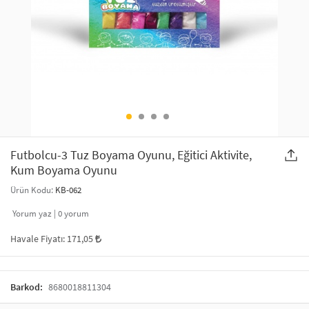
SAÇ AKSESUARLARI
PARTİ SÜSLERİ
GELİN / DÜĞÜN AKSESUARLARI
YILBAŞI ÜRÜNLERİ
TELEFON ASKISI
KULLAN AT TABAK BARDAK SETİ
MAKYAJ ÇANTASI
ŞAL VE FULAR
Futbolcu-3 Tuz Boyama Oyunu, Eğitici Aktivite,
Kum Boyama Oyunu
ODA KOKUSU VE MUM
Ürün Kodu:
KB-062
Yorum yaz |
0
yorum
Havale Fiyatı:
171,05
Barkod:
8680018811304