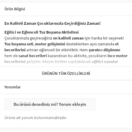
Ürün Bilgisi
En Kaliteli Zaman Çocuklarınızla Geçirdiğiniz Zaman!
Eğitici ve Eğlenceli Tuz Boyama Aktivitesi
Çocuklarınızla geçireceğiniz
en kaliteli zaman
için harika bir seçenek!
Tuz boyama seti
,
motor gelişimini
desteklerken aynı zamanda
el
becerilerini
artıran eğlenceli bir etkinliktir. Hem
yaratıcı düşünme
hem de
sanat becerileri
kazandıran bu aktivite, çocukların
ince motor
becerilerini
geliştirir. Aileyle birlikte yapılabilecek
eğitici oyunlar
arasında yer alır.
ÜRÜNÜN TÜM ÖZELLIKLERI
Sağlığa Zararsız ve Güvenli Boyama Seti
Ürünümüzde kullanılan
boyalar
tamamen
sağlığa zararsız
olup,
Yorumlar
çocuklarınızın güvenliği her zaman ön planda tutulmuştur. Çocuklar
için
güvenli tuz boyama
seti,
özgürce ve güvenli bir şekilde
yaratıcı
projeler yapmak için ideal bir seçenektir.
Bu ürünü denediniz mi? Yorum ekleyin
Nasıl Yapılır?
Tuz boyama setinizi kullanarak yaratıcı bir
sanat eseri
oluşturmak
Ürüne ait yorum bulunmamaktadır.
oldukça basittir:
Hazırlık:
Bir kürdan yardımıyla
açık renklerden başlayarak
sarı