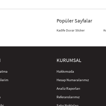
Popüler Sayfalar
Kadife Duvar Sticker
K
M
KURUMSAL
rlatma
Hakkımızda
ilerim
Hesap Numaralarımız
Analiz Raporları
m
Referanslarımız
ibi
Satış Noktaları