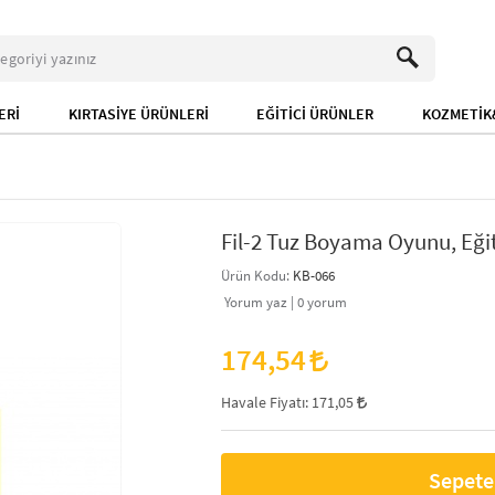
ERİ
KIRTASİYE ÜRÜNLERİ
EĞİTİCİ ÜRÜNLER
KOZMETİK&
Fil-2 Tuz Boyama Oyunu, Eği
Ürün Kodu:
KB-066
Yorum yaz |
0
yorum
174,54
Havale Fiyatı:
171,05
Sepete