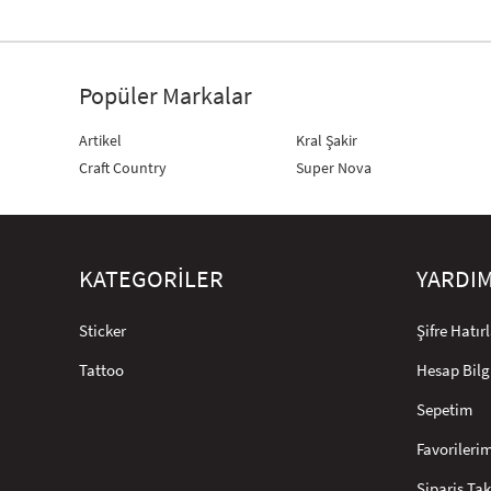
Popüler Markalar
Artikel
Kral Şakir
Craft Country
Super Nova
KATEGORİLER
YARDI
Sticker
Şifre Hatı
Tattoo
Hesap Bilg
Sepetim
Favorileri
Sipariş Tak