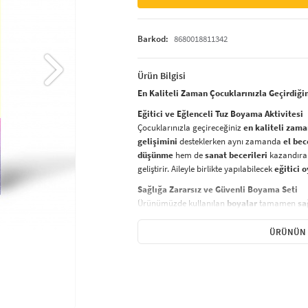
Barkod:
8680018811342
Ürün Bilgisi
En Kaliteli Zaman Çocuklarınızla Geçirdiği
Eğitici ve Eğlenceli Tuz Boyama Aktivitesi
Çocuklarınızla geçireceğiniz
en kaliteli zam
gelişimini
desteklerken aynı zamanda
el bec
düşünme
hem de
sanat becerileri
kazandıran
geliştirir. Aileyle birlikte yapılabilecek
eğitici 
Sağlığa Zararsız ve Güvenli Boyama Seti
Ürünümüzde kullanılan
boyalar
tamamen
sa
zaman ön planda tutulmuştur. Çocuklar için
g
şekilde
yaratıcı projeler yapmak için ideal bir
ÜRÜNÜN 
Nasıl Yapılır?
Tuz boyama setinizi kullanarak yaratıcı bir
sa
Hazırlık:
Bir kürdan yardımıyla
açık 
yapışkanlı yüzeyi
ortaya çıkarın.