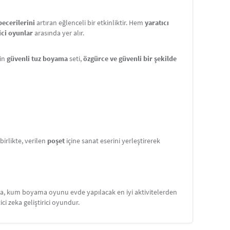
becerilerini
artıran eğlenceli bir etkinliktir. Hem
yaratıcı
ici oyunlar
arasında yer alır.
çin
güvenli tuz boyama
seti,
özgürce ve güvenli bir şekilde
rlikte, verilen
poşet
içine sanat eserini yerleştirerek
ama, kum boyama oyunu evde yapılacak en iyi aktivitelerden
tici zeka geliştirici oyundur.