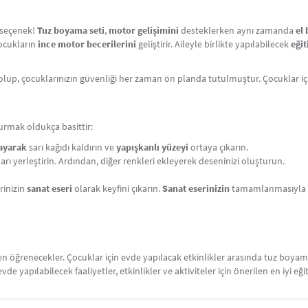
r seçenek!
Tuz boyama seti
,
motor gelişimini
desteklerken aynı zamanda
el 
çocukların
ince motor becerilerini
geliştirir. Aileyle birlikte yapılabilecek
eğit
olup, çocuklarınızın güvenliği her zaman ön planda tutulmuştur. Çocuklar i
rmak oldukça basittir:
layarak
sarı kağıdı kaldırın ve
yapışkanlı yüzeyi
ortaya çıkarın.
arı yerleştirin. Ardından, diğer renkleri ekleyerek deseninizi oluşturun.
rinizin
sanat eseri
olarak keyfini çıkarın.
Sanat eserinizin
tamamlanmasıyla bi
ken öğrenecekler. Çocuklar için evde yapılacak etkinlikler arasında tuz boy
 evde yapılabilecek faaliyetler, etkinlikler ve aktiviteler için önerilen en iyi eği