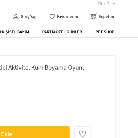
TR
TL
Giriş Yap
Favorilerim
Sepetim
KİŞİSEL BAKIM
PARTİ&ÖZEL GÜNLER
PET SHOP
tici Aktivite, Kum Boyama Oyunu
 Ekle