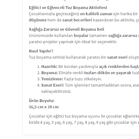
Eğitici ve Eğlenceli Tuz Boyama Aktivitesi
Çocuklarınızla geçireceğiniz
en kaliteli zaman
için harika bi
düşünme
hem de
sanat becerileri
kazandıran bu aktivite, 
Sağlığa Zararsız ve Güvenli Boyama Seti
Ürünümüzde kullanılan
boyalar
tamamen
sağlığa zararsız
yaratıcı projeler yapmak için ideal bir seçenektir.
Nasıl Yapılır?
Tuz boyama setinizi kullanarak yaratıcı bir
sanat eseri
oluştu
Hazırlık:
Bir kürdan yardımıyla
açık renklerden baş
Boyama:
Elinizle renkli
tuzları dökün ve yayarak
tuzl
Temizleme:
Fazla tuzu silkeleyin.
Sanat Eseri:
Tüm işlemleri tamamladıktan sonra, ese
saklayabilirsiniz.
Ürün Boyutu:
16,5 cm x 24 cm
Çocuklar için eğitici tuz boyama oyunu ile çocuklar eğlenir
biridir.4 yaş, 5 yaş, 6 yaş, 7 yaş, 8 yaş, 9 yaş gibi çocuklar için