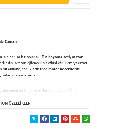
niz Zaman!
an
için harika bir seçenek!
Tuz boyama seti
,
motor
erilerini
artıran eğlenceli bir etkinliktir. Hem
yaratıcı
 bu aktivite, çocukların
ince motor becerilerini
oyunlar
arasında yer alır.
ğlığa zararsız
olup, çocuklarınızın güvenliği her
üvenli tuz boyama
seti,
özgürce ve güvenli bir
 seçenektir.
TÜM ÖZELLIKLERI
nat eseri
oluşturmak oldukça basittir:
renklerden başlayarak
sarı kağıdı kaldırın ve