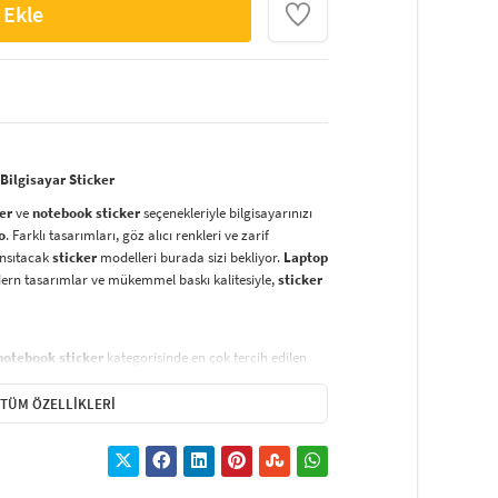
 Ekle
 Bilgisayar Sticker
er
ve
notebook sticker
seçenekleriyle bilgisayarınızı
o
. Farklı tasarımları, göz alıcı renkleri ve zarif
yansıtacak
sticker
modelleri burada sizi bekliyor.
Laptop
dern tasarımlar ve mükemmel baskı kalitesiyle,
sticker
notebook sticker
kategorisinde en çok tercih edilen
nil malzeme sayesinde,
laptop sticker
larınız suya,
uzun süre ilk günkü gibi kalır.
Vinil baskı sticker
lar,
TÜM ÖZELLIKLERI
tırma işlemi
sonrasında hiç iz bırakmaz.
ı dirençli özel
mürekkep
le basılmaktadır. Bu sayede,