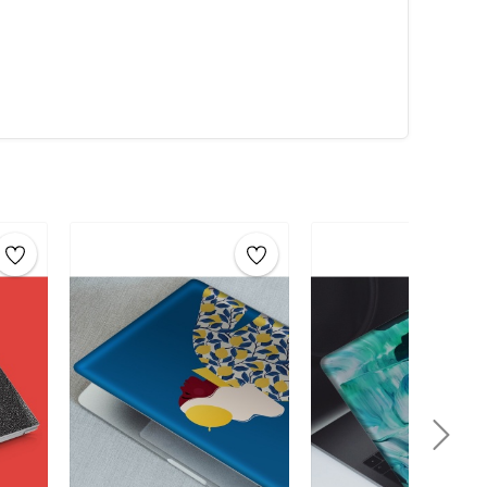
 kişiselleştirilmiş tasarımlarınızı koruyabilirsiniz.
Göz
ılarak üretilmiştir, bu sayede
bilgisayar stickerları
Ayrıca,
sticker baskı
da kullanılan mürekkep, CE kalite
ci herhangi bir madde içermez.
stra yapıştırıcıya gerek yoktur.
 dirençlidir.
yca temizlenebilir.
vo laptop sticker
,
Casper laptop sticker
,
Samsung
 modelle uyumlu
laptop sticker
seçeneklerimiz
ama Rehberi:
ve tozdan arındırarak, sticker için düzgün bir yüzey
eştirin ve arkasındaki koruma kağıdını yavaşça çıkarın.