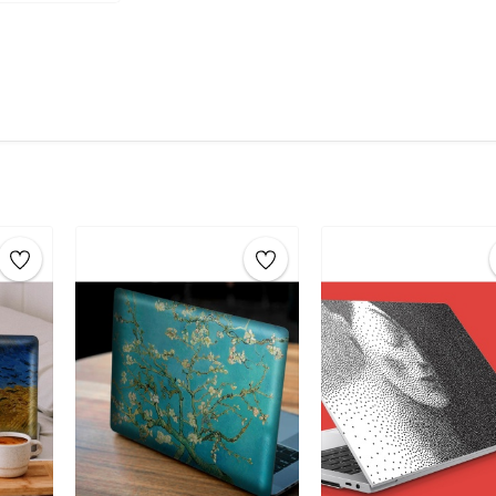
bilgisayarınızda uzun süre
göz alıcı renkler
le
alıcı stickerlar
, yüksek kalite mürekkep kullan
her türlü hava koşuluna karşı dayanıklı olur. 
standartlarına uygun olup sağlığa zarar veri
Ürün Özellikleri:
Boyut
: 38 x 27 cm / 15.6 İnç
Malzeme
: Yüksek kaliteli
vinil
Kolay Uygulama
: Kendinden yapışkanlıdır, ek
Dayanıklılık
: Suya, neme ve UV ışınlarına karşı
Temizlik
: Kuru veya hafif nemli bir bezle kola
Hangi Laptop ve Notebooklarda Kullanılır?
Asus laptop sticker
,
HP laptop sticker
,
Leno
laptop sticker
gibi birçok popüler marka ve
mevcuttur.
Laptop Sticker ve Notebook Sticker Uygul
Yapıştıracağınız alanı temizleyin
: Yağ, kir 
oluşturun.
Sticker’ı hizalayın
: Sticker’ı dikkatlice yerl