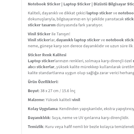
Notebook Sticker | Laptop Sticker | Dizüstü Bilgisayar Sti
Kaliteli, dayanıklı ve dikkat çekici
laptop sticker
ve
notebook
dokunuşlarıyla, bilgisayarınızı en iyi şekilde yansıtacak
stick
sticker tasarım
dünyasında fark yaratıyor.
Vinil Sticker
ile Tanışın!
Vinil sticker
lar,
dayanıklı laptop sticker
ve
notebook stick
neme, güneşe karşı son derece dayanıklıdır ve uzun süre ilk 
Sticker Renk Kalitesi
Laptop sticker
larınızın renkleri, solmaya karşı dirençli özel
alıcı stickerlar
, yüksek kalite mürekkep kullanılarak üretilm
kalite standartlarına uygun olup sağlığa zarar verici herhan
Ürün Özellikleri:
Boyut
: 38 x 27 cm / 15.6 İnç
Malzeme
: Yüksek kaliteli
vinil
Kolay Uygulama
: Kendinden yapışkanlıdır, ekstra yapıştırıcı
Dayanıklılık
: Suya, neme ve UV ışınlarına karşı dirençlidir.
Temizlik
: Kuru veya hafif nemli bir bezle kolayca temizlenebi