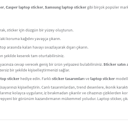
ker
,
Casper laptop sticker
,
Samsung laptop sticker
gibi birçok popüler ma
arak, sticker için düzgün bir yüzey oluşturun.
ındaki koruma kağıdını yavaşça çıkarın.
laptop arasında kalan havayı sıvazlayarak dışarı çıkarın.
n şekilde keserek tam oturtabilirsiniz.
iyacınıza cevap verecek geniş bir ürün yelpazesi bulabilirsiniz.
Sticker satın 
rsiz bir şekilde kişiselleştirmenizi sağlar.
ptop sticker
hediye edin. Farklı
sticker tasarımları
ve
laptop sticker
modeller
gisayarınızı kişiselleştirin. Canlı tasarımlardan, trend desenlere, ikonik ka
rlarımız kolayca uygulanır, iz bırakmadan çıkarılır ve cihazınızı çiziklerden k
uza yepyeni bir görünüm kazandırmanın mükemmel yoludur. Laptop sticker, çı