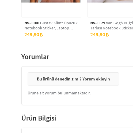
NS-1180
Gustav Klimt Öpücük
NS-1179
Van Gogh Buğd
Notebook Sticker, Laptop
Tarlası Notebook Sticker
sticker,, Hp Sticker, Asus
Laptop sticker,, Hp Sticke
249,90
249,90
Sticker, 15.6 inç Sticker
Asus Sticker, 15.6 inç Sti
Yorumlar
Bu ürünü denediniz mi? Yorum ekleyin
Ürüne ait yorum bulunmamaktadır.
Ürün Bilgisi