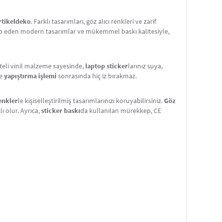
rtikeldeko
. Farklı tasarımları, göz alıcı renkleri ve zarif
tap eden modern tasarımlar ve mükemmel baskı kalitesiyle,
iteli vinil malzeme sayesinde,
laptop sticker
larınız suya,
e
yapıştırma işlemi
sonrasında hiç iz bırakmaz.
renkler
le kişiselleştirilmiş tasarımlarınızı koruyabilirsiniz.
Göz
ı olur. Ayrıca,
sticker baskı
da kullanılan mürekkep, CE