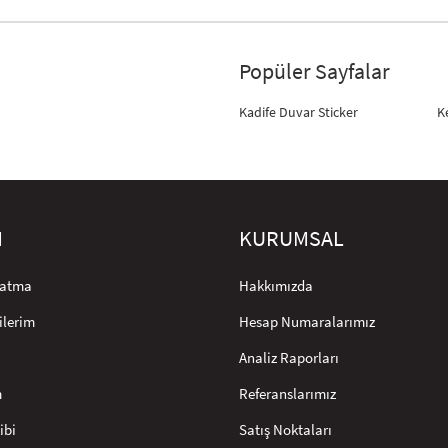
Popüler Sayfalar
Kadife Duvar Sticker
K
M
KURUMSAL
rlatma
Hakkımızda
ilerim
Hesap Numaralarımız
Analiz Raporları
m
Referanslarımız
ibi
Satış Noktaları