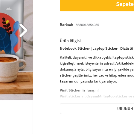
Sepete
Barkod:
8680018854035
Ürün Bilgisi
Notebook Sticker | Laptop Sticker | Dizüstü
Kaliteli, dayanıklı ve dikkat çekici
laptop stick
kişiselleştirmek isteyenlerin adresi:
Artikeldek
dokunuşlarıyla, bilgisayarınızı en iyi şekilde 
sticker
çeşitlerimiz, her zevke hitap eden mo
tasarım
dünyasında fark yaratıyor.
Vinil Sticker
ile Tanışın!
Vinil sticker
lar,
dayanıklı laptop sticker
ve
ürünler arasında yer alıyor. Yüksek kaliteli vi
neme, güneşe karşı son derece dayanıklıdır ve 
ÜRÜNÜN 
aynı zamanda
kolayca çıkarılabilir
ve
yapış
Sticker Renk Kalitesi
Laptop sticker
larınızın renkleri, solmaya karş