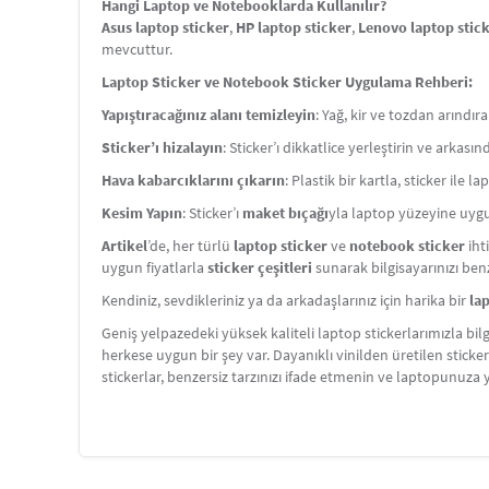
Hangi Laptop ve Notebooklarda Kullanılır?
Asus laptop sticker
,
HP laptop sticker
,
Lenovo laptop stic
mevcuttur.
Laptop Sticker ve Notebook Sticker Uygulama Rehberi:
Yapıştıracağınız alanı temizleyin
: Yağ, kir ve tozdan arındır
Sticker’ı hizalayın
: Sticker’ı dikkatlice yerleştirin ve arkas
Hava kabarcıklarını çıkarın
: Plastik bir kartla, sticker ile 
Kesim Yapın
: Sticker’ı
maket bıçağı
yla laptop yüzeyine uygu
Artikel
’de, her türlü
laptop sticker
ve
notebook sticker
iht
uygun fiyatlarla
sticker çeşitleri
sunarak bilgisayarınızı benze
Kendiniz, sevdikleriniz ya da arkadaşlarınız için harika bir
la
Geniş yelpazedeki yüksek kaliteli laptop stickerlarımızla bil
herkese uygun bir şey var. Dayanıklı vinilden üretilen sticke
stickerlar, benzersiz tarzınızı ifade etmenin ve laptopun