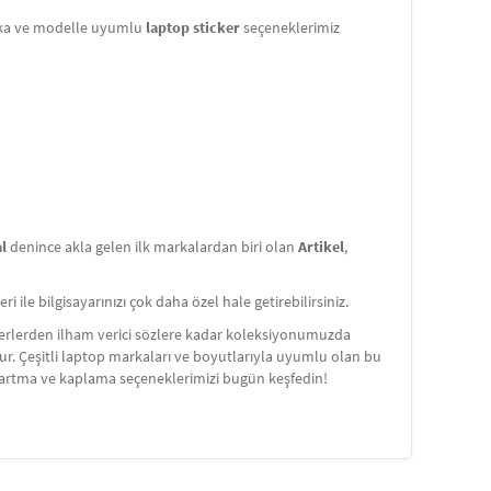
rka ve modelle uyumlu
laptop sticker
seçeneklerimiz
al
denince akla gelen ilk markalardan biri olan
Artikel
,
i ile bilgisayarınızı çok daha özel hale getirebilirsiniz.
rakterlerden ilham verici sözlere kadar koleksiyonumuzda
orur. Çeşitli laptop markaları ve boyutlarıyla uyumlu olan bu
kartma ve kaplama seçeneklerimizi bugün keşfedin!