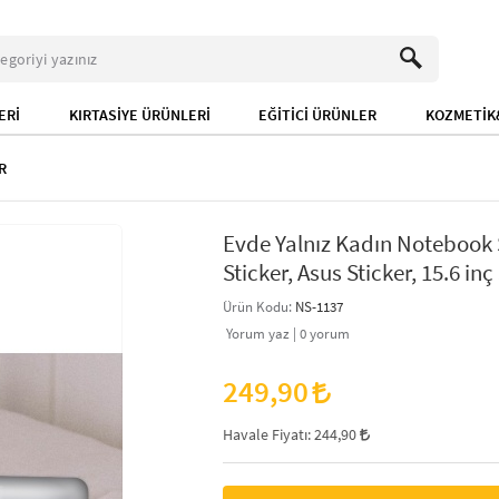
ERİ
KIRTASİYE ÜRÜNLERİ
EĞİTİCİ ÜRÜNLER
KOZMETİK&
R
Evde Yalnız Kadın Notebook S
Sticker, Asus Sticker, 15.6 inç
Ürün Kodu:
NS-1137
Yorum yaz |
0
yorum
249,90
Havale Fiyatı:
244,90