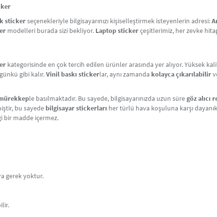
cker
 sticker
seçenekleriyle bilgisayarınızı kişiselleştirmek isteyenlerin adresi:
A
er
modelleri burada sizi bekliyor.
Laptop sticker
çeşitlerimiz, her zevke hi
er
kategorisinde en çok tercih edilen ürünler arasında yer alıyor. Yüksek kal
günkü gibi kalır.
Vinil baskı sticker
lar, aynı zamanda
kolayca çıkarılabilir
v
mürekkep
le basılmaktadır. Bu sayede, bilgisayarınızda uzun süre
göz alıcı 
iştir, bu sayede
bilgisayar stickerları
her türlü hava koşuluna karşı dayanıkl
gi bir madde içermez.
ya gerek yoktur.
lir.