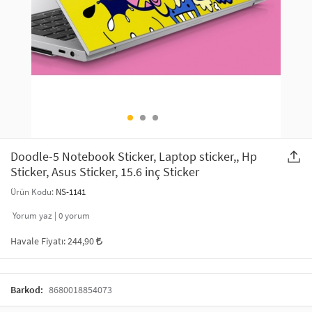
SAÇ AKSESUARLARI
PARTİ SÜSLERİ
GELİN / DÜĞÜN AKSESUARLARI
YILBAŞI ÜRÜNLERİ
TELEFON ASKISI
KULLAN AT TABAK BARDAK SETİ
MAKYAJ ÇANTASI
ŞAL VE FULAR
Doodle-5 Notebook Sticker, Laptop sticker,, Hp
Sticker, Asus Sticker, 15.6 inç Sticker
ODA KOKUSU VE MUM
Ürün Kodu:
NS-1141
Yorum yaz |
0
yorum
Havale Fiyatı:
244,90
Barkod:
8680018854073