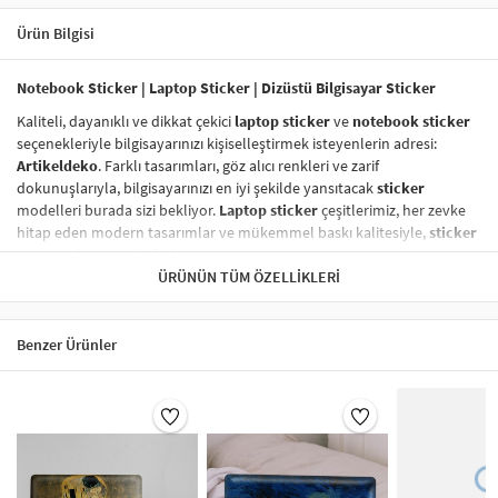
Ürün Bilgisi
Notebook Sticker | Laptop Sticker | Dizüstü Bilgisayar Sticker
Kaliteli, dayanıklı ve dikkat çekici
laptop sticker
ve
notebook sticker
seçenekleriyle bilgisayarınızı kişiselleştirmek isteyenlerin adresi:
Artikeldeko
. Farklı tasarımları, göz alıcı renkleri ve zarif
dokunuşlarıyla, bilgisayarınızı en iyi şekilde yansıtacak
sticker
modelleri burada sizi bekliyor.
Laptop sticker
çeşitlerimiz, her zevke
hitap eden modern tasarımlar ve mükemmel baskı kalitesiyle,
sticker
tasarım
dünyasında fark yaratıyor.
ÜRÜNÜN TÜM ÖZELLIKLERI
Vinil Sticker
ile Tanışın!
Vinil sticker
lar,
dayanıklı laptop sticker
ve
notebook sticker
kategorisinde en çok tercih edilen ürünler arasında yer alıyor. Yüksek
Benzer Ürünler
kaliteli vinil malzeme sayesinde,
laptop sticker
larınız suya, neme,
güneşe karşı son derece dayanıklıdır ve uzun süre ilk günkü gibi kalır.
Vinil baskı sticker
lar, aynı zamanda
kolayca çıkarılabilir
ve
yapıştırma işlemi
sonrasında hiç iz bırakmaz.
Sticker Renk Kalitesi
Laptop sticker
larınızın renkleri, solmaya karşı dirençli özel