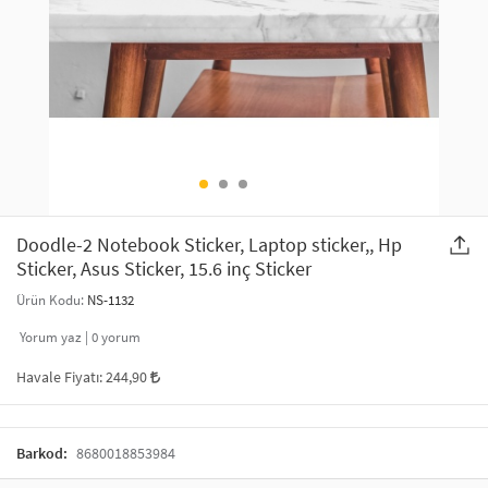
SAÇ AKSESUARLARI
PARTİ SÜSLERİ
GELİN / DÜĞÜN AKSESUARLARI
YILBAŞI ÜRÜNLERİ
TELEFON ASKISI
KULLAN AT TABAK BARDAK SETİ
MAKYAJ ÇANTASI
ŞAL VE FULAR
Doodle-2 Notebook Sticker, Laptop sticker,, Hp
Sticker, Asus Sticker, 15.6 inç Sticker
ODA KOKUSU VE MUM
Ürün Kodu:
NS-1132
Yorum yaz |
0
yorum
Havale Fiyatı:
244,90
Barkod:
8680018853984