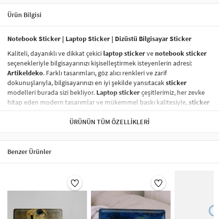
Ürün Bilgisi
Notebook Sticker | Laptop Sticker | Dizüstü Bilgisayar Sticker
Kaliteli, dayanıklı ve dikkat çekici
laptop sticker
ve
notebook sticker
seçenekleriyle bilgisayarınızı kişiselleştirmek isteyenlerin adresi:
Artikeldeko
. Farklı tasarımları, göz alıcı renkleri ve zarif
dokunuşlarıyla, bilgisayarınızı en iyi şekilde yansıtacak
sticker
modelleri burada sizi bekliyor.
Laptop sticker
çeşitlerimiz, her zevke
hitap eden modern tasarımlar ve mükemmel baskı kalitesiyle,
sticker
tasarım
dünyasında fark yaratıyor.
ÜRÜNÜN TÜM ÖZELLIKLERI
Vinil Sticker
ile Tanışın!
Vinil sticker
lar,
dayanıklı laptop sticker
ve
notebook sticker
kategorisinde en çok tercih edilen ürünler arasında yer alıyor. Yüksek
Benzer Ürünler
kaliteli vinil malzeme sayesinde,
laptop sticker
larınız suya, neme,
güneşe karşı son derece dayanıklıdır ve uzun süre ilk günkü gibi kalır.
Vinil baskı sticker
lar, aynı zamanda
kolayca çıkarılabilir
ve
yapıştırma işlemi
sonrasında hiç iz bırakmaz.
Sticker Renk Kalitesi
Laptop sticker
larınızın renkleri, solmaya karşı dirençli özel