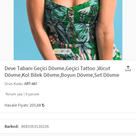
SAÇ AKSESUARLARI
PARTİ SÜSLERİ
GELİN / DÜĞÜN AKSESUARLARI
YILBAŞI ÜRÜNLERİ
TELEFON ASKISI
KULLAN AT TABAK BARDAK SETİ
MAKYAJ ÇANTASI
ŞAL VE FULAR
Deve Tabanı Geçici Dövme,Geçici Tattoo ,Vücut
Dövme,Kol Bilek Dövme,Boyun Dövme,Sırt Dövme
ODA KOKUSU VE MUM
Ürün Kodu:
ART-487
Yorum yaz |
0
yorum
Havale Fiyatı:
205,68
Barkod:
8683363130236