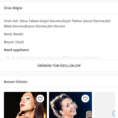
Ürün Bilgisi
Ürün Adı : Deve Tabanı Geçici Dövme,Geçici Tattoo ,Vücut Dövme,Kol
Bilek Dövme,Boyun Dövme,Sırt Dövme
Renk: Renkli
Boyut: 15x22
Nasıl uygulanır;
- Tercih ettiğiniz dövmeyi kesiniz ve şeffaf koruyucu kaplamayı
çıkarınız.
ÜRÜNÜN TÜM ÖZELLIKLERI
- Dövme yapacağınız yere, dövmeyi yüz üstü yerleştiriniz.
- Su ile dövmeyi iyice ıslatınız.
Benzer Ürünler
- 20-30 saniye bekledikten sonra dövme kağıdını kaldırınız.
- Dövme yapılan alanı kurumaya bırakınız.
Çıkartılması;
- Alkol, yağlı krem ile ovalıyınız.
- Üzerine bant yapıştırıp çekerekte çıkartılabilir.