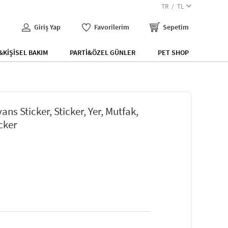
TR
TL
Giriş Yap
Favorilerim
Sepetim
KİŞİSEL BAKIM
PARTİ&ÖZEL GÜNLER
PET SHOP
s Sticker, Sticker, Yer, Mutfak,
cker