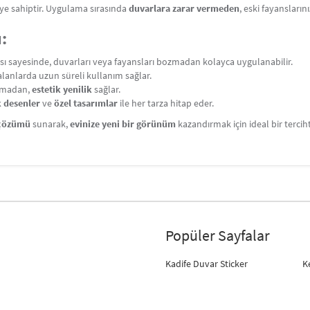
eye sahiptir. Uygulama sırasında
duvarlara zarar vermeden
, eski fayanslarını
:
sı sayesinde, duvarları veya fayansları bozmadan kolayca uygulanabilir.
lanlarda uzun süreli kullanım sağlar.
almadan,
estetik yenilik
sağlar.
 desenler
ve
özel tasarımlar
ile her tarza hitap eder.
 çözümü
sunarak,
evinize yeni bir görünüm
kazandırmak için ideal bir terciht
Popüler Sayfalar
Kadife Duvar Sticker
K