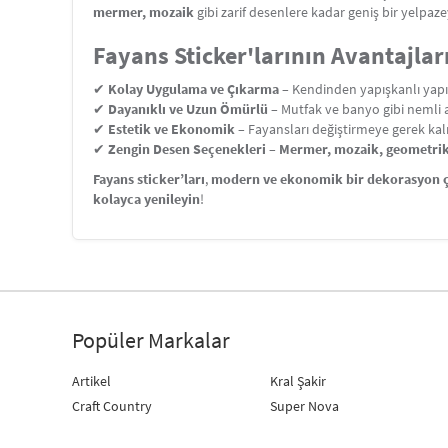
mermer, mozaik
gibi zarif desenlere kadar geniş bir yelpaz
Fayans Sticker'larının Avantajları
✔
Kolay Uygulama ve Çıkarma
– Kendinden yapışkanlı yapı
✔
Dayanıklı ve Uzun Ömürlü
– Mutfak ve banyo gibi nemli a
✔
Estetik ve Ekonomik
– Fayansları değiştirmeye gerek k
✔
Zengin Desen Seçenekleri
–
Mermer, mozaik, geometrik
Fayans sticker’ları
,
modern ve ekonomik bir dekorasyon
kolayca yenileyin
!
Popüler Markalar
Artikel
Kral Şakir
Craft Country
Super Nova