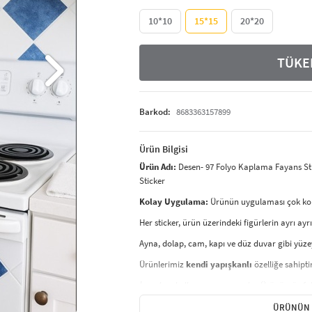
10*10
15*15
20*20
TÜKE
Barkod:
8683363157899
Ürün Bilgisi
Ürün Adı:
Desen- 97 Folyo Kaplama Fayans Stick
Sticker
Kolay Uygulama:
Ürünün uygulaması çok kolayd
Her sticker, ürün üzerindeki figürlerin ayrı ayr
Ayna, dolap, cam, kapı ve düz duvar gibi yüzey
Ürünlerimiz
kendi yapışkanlı
özelliğe sahipti
İç mekan kullanımına uygundur.
Ürünümüz foly
Sudan etkilenmez
; nemli bezle silinebilir. A
ÜRÜNÜN 