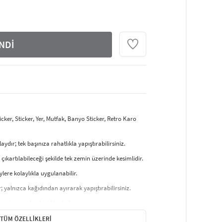
NDİ
er, Sticker, Yer, Mutfak, Banyo Sticker, Retro Karo
ır; tek başınıza rahatlıkla yapıştırabilirsiniz.
ı çıkartılabileceği şekilde tek zemin üzerinde kesimlidir.
lere kolaylıkla uygulanabilir.
r; yalnızca kağıdından ayırarak yapıştırabilirsiniz.
o üzerine baskı şeklindedir.
ncak kimyasal bileşenli temizlik ürünleri önerilmez.
TÜM ÖZELLIKLERI