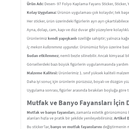
Ürün Adı:
Desen- 97 Folyo Kaplama Fayans Sticker, Sticker, Y
Kolay Uygulama:
Ürünün uygulaması çok kolaydır; tek başınız
Her sticker, ürün üzerindeki figürlerin ayrı ayrı çıkartılabile
Ayna, dolap, cam, kapı ve düz duvar gibi yüzeylere kolaylıkl
Ürünlerimiz
kendi yapışkanlı
özelliğe sahiptir; yalnızca kağı
İç mekan kullanımına uygundur.
Ürünümüz folyo üzerine baskı
Sudan etkilenmez
; nemli bezle silinebilir. Ancak kimyasal b
Görsellerdeki bazı büyük figürlerin uygulanmasında yardım a
Malzeme Kalitesi:
Ürünlerimiz 1. sınıf yüksek kaliteli malze
Daha iyi sonuç için ürünlerin pürüzsüz, boyalı ve düzgün yüz
Uygulama sonrası, figürler arasında bırakılan boşluğa göre t
Mutfak ve Banyo Fayansları İçin D
Mutfak ve banyo fayansları
, zamanla estetik görünümünü k
alanları hızla ve pratik bir şekilde yenileyebilirsiniz.
Artikel 
Bu sticker’lar,
banyo ve mutfak fayanslarını
değiştirmenin m