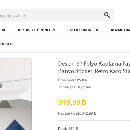
ERİ
KIRTASİYE ÜRÜNLERİ
EĞİTİCİ ÜRÜNLER
KOZMETİK&
TİCKER
Desen- 97 Folyo Kaplama Fayan
Banyo Sticker, Retro Karo Sti
Ürün Kodu:
VS-097
Yorum yaz |
0
yorum
349,99
Havale Fiyatı:
342,99
Ebat:
15*15