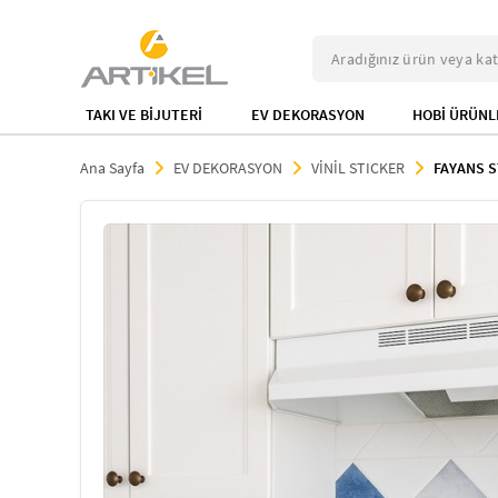
TAKI VE BİJUTERİ
EV DEKORASYON
HOBİ ÜRÜNL
Ana Sayfa
EV DEKORASYON
VİNİL STICKER
FAYANS S