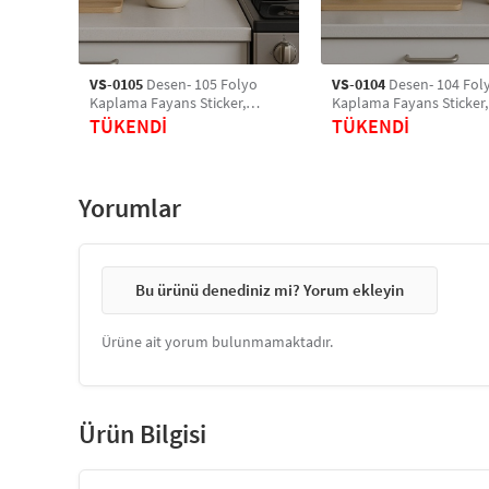
VS-0105
Desen- 105 Folyo
VS-0104
Desen- 104 Fol
Kaplama Fayans Sticker,
Kaplama Fayans Sticker,
Sticker, Yer, Mutfak, Banyo
Sticker, Yer, Mutfak, Ban
TÜKENDİ
TÜKENDİ
Sticker, Retro Karo Sticker
Sticker, Retro Karo Stick
Yorumlar
Bu ürünü denediniz mi? Yorum ekleyin
Ürüne ait yorum bulunmamaktadır.
Ürün Bilgisi