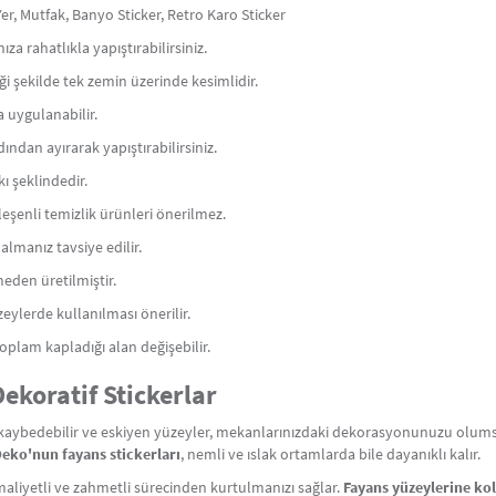
er, Mutfak, Banyo Sticker, Retro Karo Sticker
a rahatlıkla yapıştırabilirsiniz.
ceği şekilde tek zemin üzerinde kesimlidir.
a uygulanabilir.
dından ayırarak yapıştırabilirsiniz.
 şeklindedir.
ileşenli temizlik ürünleri önerilmez.
lmanız tavsiye edilir.
meden üretilmiştir.
eylerde kullanılması önerilir.
oplam kapladığı alan değişebilir.
ekoratif Stickerlar
aybedebilir ve eskiyen yüzeyler, mekanlarınızdaki dekorasyonunuzu olumsuz
Deko'nun fayans stickerları
, nemli ve ıslak ortamlarda bile dayanıklı kalır.
aliyetli ve zahmetli sürecinden kurtulmanızı sağlar.
Fayans yüzeylerine ko