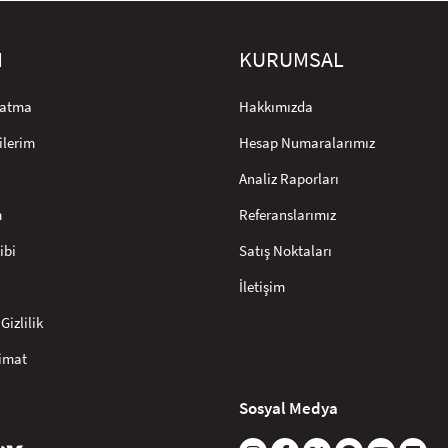
M
KURUMSAL
rlatma
Hakkımızda
ilerim
Hesap Numaralarımız
Analiz Raporları
m
Referanslarımız
ibi
Satış Noktaları
İletişim
Gizlilik
limat
Sosyal Medya