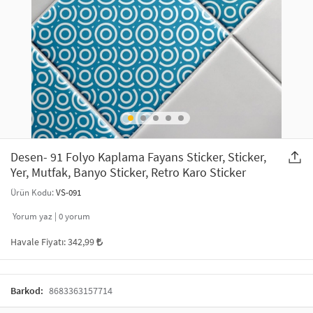
SAÇ AKSESUARLARI
PARTİ SÜSLERİ
GELİN / DÜĞÜN AKSESUARLARI
YILBAŞI ÜRÜNLERİ
TELEFON ASKISI
KULLAN AT TABAK BARDAK SETİ
MAKYAJ ÇANTASI
ŞAL VE FULAR
Desen- 91 Folyo Kaplama Fayans Sticker, Sticker,
Yer, Mutfak, Banyo Sticker, Retro Karo Sticker
ODA KOKUSU VE MUM
Ürün Kodu:
VS-091
Yorum yaz |
0
yorum
Havale Fiyatı:
342,99
Barkod:
8683363157714