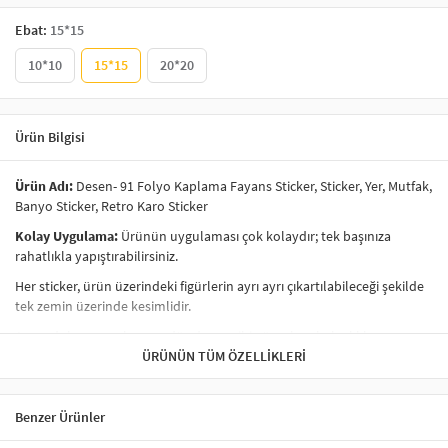
Ebat:
15*15
10*10
15*15
20*20
Ürün Bilgisi
Ürün Adı:
Desen- 91 Folyo Kaplama Fayans Sticker, Sticker, Yer, Mutfak,
Banyo Sticker, Retro Karo Sticker
Kolay Uygulama:
Ürünün uygulaması çok kolaydır; tek başınıza
rahatlıkla yapıştırabilirsiniz.
Her sticker, ürün üzerindeki figürlerin ayrı ayrı çıkartılabileceği şekilde
tek zemin üzerinde kesimlidir.
Ayna, dolap, cam, kapı ve düz duvar gibi yüzeylere kolaylıkla
uygulanabilir.
ÜRÜNÜN TÜM ÖZELLIKLERI
Ürünlerimiz
kendi yapışkanlı
özelliğe sahiptir; yalnızca kağıdından
ayırarak yapıştırabilirsiniz.
Benzer Ürünler
İç mekan kullanımına uygundur.
Ürünümüz folyo üzerine baskı