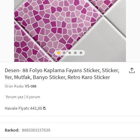
SAÇ AKSESUARLARI
PARTİ SÜSLERİ
GELİN / DÜĞÜN AKSESUARLARI
YILBAŞI ÜRÜNLERİ
TELEFON ASKISI
KULLAN AT TABAK BARDAK SETİ
MAKYAJ ÇANTASI
ŞAL VE FULAR
Desen- 88 Folyo Kaplama Fayans Sticker, Sticker,
Yer, Mutfak, Banyo Sticker, Retro Karo Sticker
ODA KOKUSU VE MUM
Ürün Kodu:
VS-088
Yorum yaz |
0
yorum
Havale Fiyatı:
441,00
Barkod:
8683363157639