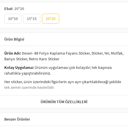
Ebat:
20*20
10*10
15*15
20*20
Ürün Bilgisi
Ürün Adı:
Desen- 88 Folyo Kaplama Fayans Sticker, Sticker, Yer, Mutfak,
Banyo Sticker, Retro Karo Sticker
Kolay Uygulama:
Ürünün uygulaması çok kolaydır; tek başınıza
rahatlıkla yapıştırabilirsiniz.
Her sticker, ürün üzerindeki figürlerin ayrı ayrı çıkartılabileceği şekilde
tek zemin üzerinde kesimlidir.
Ayna, dolap, cam, kapı ve düz duvar gibi yüzeylere kolaylıkla
uygulanabilir.
ÜRÜNÜN TÜM ÖZELLIKLERI
Ürünlerimiz
kendi yapışkanlı
özelliğe sahiptir; yalnızca kağıdından
ayırarak yapıştırabilirsiniz.
Benzer Ürünler
İç mekan kullanımına uygundur.
Ürünümüz folyo üzerine baskı