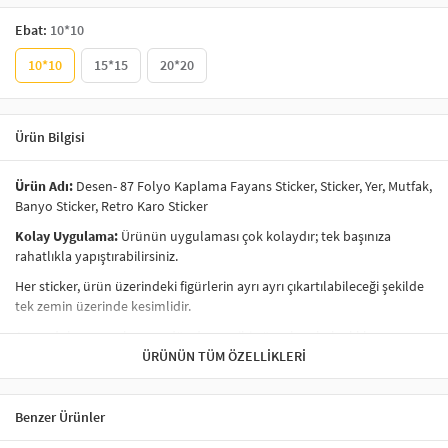
Ebat:
10*10
10*10
15*15
20*20
Ürün Bilgisi
Ürün Adı:
Desen- 87 Folyo Kaplama Fayans Sticker, Sticker, Yer, Mutfak,
Banyo Sticker, Retro Karo Sticker
Kolay Uygulama:
Ürünün uygulaması çok kolaydır; tek başınıza
rahatlıkla yapıştırabilirsiniz.
Her sticker, ürün üzerindeki figürlerin ayrı ayrı çıkartılabileceği şekilde
tek zemin üzerinde kesimlidir.
Ayna, dolap, cam, kapı ve düz duvar gibi yüzeylere kolaylıkla
uygulanabilir.
ÜRÜNÜN TÜM ÖZELLIKLERI
Ürünlerimiz
kendi yapışkanlı
özelliğe sahiptir; yalnızca kağıdından
ayırarak yapıştırabilirsiniz.
Benzer Ürünler
İç mekan kullanımına uygundur.
Ürünümüz folyo üzerine baskı