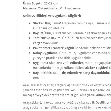
Ürün Boyutu:
21x29 cm
Malzeme:
Yüksek kaliteli Vinil malzeme
Ürün Özellikleri ve Uygulama Bilgileri:
Sticker Uygulama:
Aracınızın camına uygulamak için st
kullanımı için idealdir.
Boyut:
Ürün, 21x29 cm ölçülerinde bir tabakadan kes
Temizlik ve Bakım:
Ürününüzü temizlerken kimyasal
karşı dayanıklıdır.
Paketleme:
Transfer kağıdı
ile özenle paketlenmiştir
Kolay Uygulama:
Ürünümüz, uygulama esnasında hiç
yüzeyde pratik bir şekilde uygulanabilir.
Uygulama Alanları:
Vinil etiketler
, metal, ahşap, plas
mekanlarda rahatça kullanılabilen
sticker çeşitleri
i
Dayanıklılık:
Ürün,
dış etkenlere karşı dayanıklıdır.
tercihtir.
Araçlar için stickerlar, araçları kişiselleştirmek ve estetik 
şekilde tasarlanır ve çeşitli hava koşullarına karşı dirençlidir
mesajlar veya dekoratif tasarımlar gibi amaçlarla kullanılabil
Araç stickerları, uygulama kolaylığı ve çıkarılabilir özellikle
araç stickerları genellikle suya, güneşe ve kirlenmeye karşı d