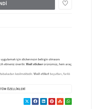
NDİ
uygulamak için stickerınızın belirgin olmasını
rcih etmeniz önerilir.
Vinil sticker
ürünümüz, hem araç
 tabakadan kesilmektedir.
Vinil etiket
boyutları, farklı
erken kimyasal maddeler kullanmaktan kaçının.
zun ömürlü kullanım sağlar. Vinil malzeme, suya ve
TÜM ÖZELLIKLERI
e paketlenmiştir. Ürün, bu kağıt sayesinde kolayca
 esnasında hiçbir zorluk çıkarmaz.
Yapışmayı