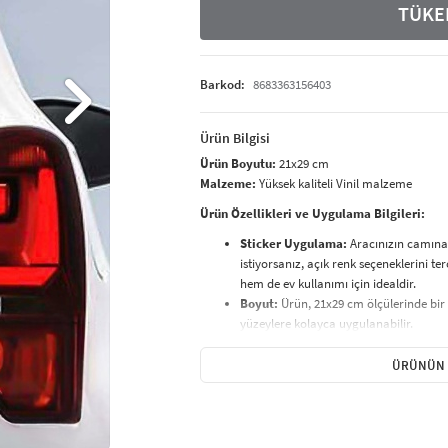
TÜKE
Barkod:
8683363156403
Ürün Bilgisi
Ürün Boyutu:
21x29 cm
Malzeme:
Yüksek kaliteli Vinil malzeme
Ürün Özellikleri ve Uygulama Bilgileri:
Sticker Uygulama:
Aracınızın camına 
istiyorsanız, açık renk seçeneklerini te
hem de ev kullanımı için idealdir.
Boyut:
Ürün, 21x29 cm ölçülerinde bir
yüzeylere kolayca uygulanabilir.
Temizlik ve Bakım:
Ürününüzü temizl
Nemli bez
ile silerek temizlemeniz, u
ÜRÜNÜN 
nemlere karşı dayanıklıdır.
Paketleme:
Transfer kağıdı
ile özenl
uygulanabilir.
Kolay Uygulama:
Ürünümüz, uygulama