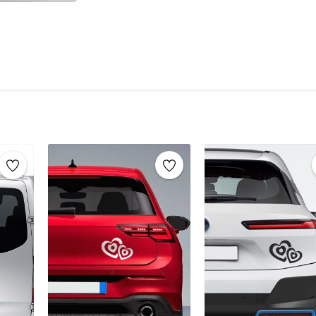
engelleyen koruyucu bandı
çıkarın ve
çıkartmalar
her yüzeyde pratik bir şek
Uygulama Alanları:
Vinil etiketler
, 
yüzeylere kolayca uygulanabilir. Aracını
dış mekanlarda rahatça kullanılabilen
zenginleştirebilirsiniz.
Dayanıklılık:
Ürün,
dış etkenlere kar
karşı dirençlidir, uzun süreli kullanım
mükemmel bir tercihtir.
Araçlar için stickerlar, araçları kişiselleşti
kullanılan dayanıklı, şık ve pratik etiketlerdi
şekilde tasarlanır ve çeşitli hava koşullarına ka
daha özgün hale getirme fırsatı sunar. Özellikl
mesajlar veya dekoratif tasarımlar gibi amaçlar
Araç stickerları, uygulama kolaylığı ve çıkarılabi
malzemeler kullanılarak üretilen bu stickerlar,
Ayrıca, araç stickerları genellikle suya, güneşe
böylece uzun süre taze kalır ve etkili bir şekil
amaçlarla kullanılabilecek araç stickerları, he
yaratıcı bir ifade biçimi sunar.