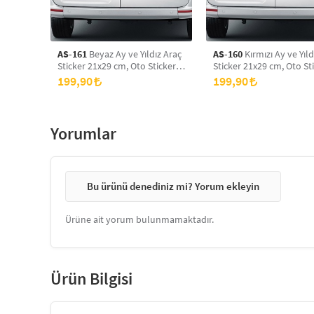
AS-161
Beyaz Ay ve Yıldız Araç
AS-160
Kırmızı Ay ve Yıld
Sticker 21x29 cm, Oto Sticker,
Sticker 21x29 cm, Oto Sti
Araba Sticker
Araba Sticker
199,90
199,90
Yorumlar
Bu ürünü denediniz mi? Yorum ekleyin
Ürüne ait yorum bulunmamaktadır.
Ürün Bilgisi