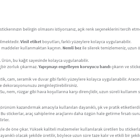
ickerınızın belirgin olmasını istiyorsanız, açık renk seçeneklerini tercih etme
ilmektedir.
Vinil etiket
boyutları, farklı yüzeylere kolayca uygulanabilir.
 maddeler kullanmaktan kaçının.
Nemli bez
ile silerek temizlemeniz, uzun 
. Ürün, bu kağıt sayesinde kolayca uygulanabilir.
bir zorluk çıkarmaz.
Yapışmayı engelleyen koruyucu bandı
çıkarın ve stick
tik, cam, seramik ve duvar gibi farklı yüzeylere kolayca uygulanabilir. Aracınız
le dekorasyonunuzu zenginleştirebilirsiniz.
Su, nem, rüzgar gibi hava koşullarına karşı dirençlidir, uzun süreli kullanım
bir görünüm kazandırmak amacıyla kullanılan dayanıklı, şık ve pratik etiketler
. Bu stickerlar, araç sahiplerine araçlarını daha özgün hale getirme fırsatı sun
irler.
riyle de öne çıkar. Yüksek kaliteli malzemeler kullanılarak üretilen bu stickerla
ayanıklı olacak şekilde üretilir, böylece uzun süre taze kalır ve etkili bir şek