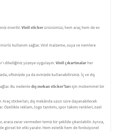
niz önerilir.
Vinil sticker
ürünümüz, hem araç hem de ev
ömürlü kullanım sağlar. Vinil malzeme, suya ve nemlere
er’ı dilediğiniz yüzeye uygulayın.
Vinil çıkartmalar
her
da, ofisinizde ya da evinizde kullanabilirsiniz. İç ve dış
 sağlar. Bu nedenle
dış mekan sticker’ları
için mükemmel bir
dir. Araç stickerları, dış mekânda uzun süre dayanabilecek
ar. Özellikle reklam, logo tanıtımı, spor takımı renkleri, özel
r, araca zarar vermeden temiz bir şekilde çıkarılabilir. Ayrıca,
ilde görsel bir etki yaratır. Hem estetik hem de fonksiyonel