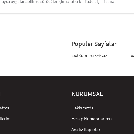
layca uygulanabilir ve sürücüler için yaratıcı bir ifade biçimi sunar.
Popüler Sayfalar
Kadife Duvar Sticker
K
M
KURUMSAL
rlatma
Hakkımızda
ilerim
Hesap Numaralarımız
Analiz Raporları