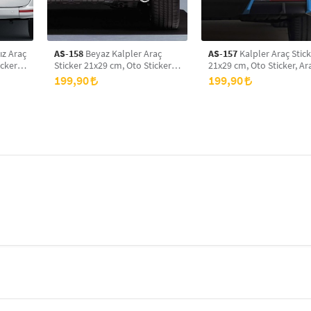
ız Araç
AS-158
Beyaz Kalpler Araç
AS-157
Kalpler Araç Stic
cker,
Sticker 21x29 cm, Oto Sticker,
21x29 cm, Oto Sticker, A
Araba Sticker
Sticker
199,90
199,90