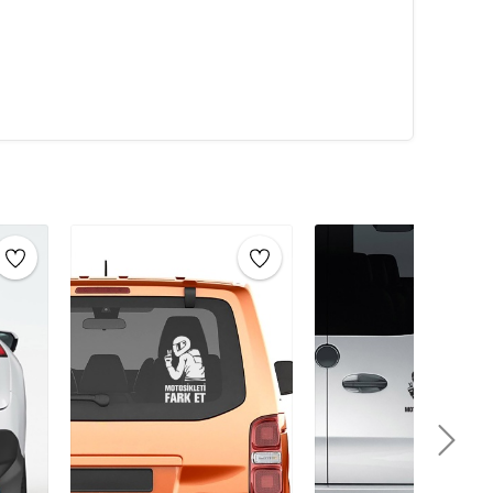
 sticker’ı dilediğiniz yüzeye uygulayın.
Vinil
ilde uygulanabilir.
metal, ahşap, plastik, cam, seramik ve duvar gibi farklı
zda, ofisinizde ya da evinizde kullanabilirsiniz. İç ve
sticker çeşitleri
ile dekorasyonunuzu
şı dayanıklıdır.
Su, nem, rüzgar gibi hava koşullarına
 sağlar. Bu nedenle
dış mekan sticker’ları
için
rmek ve estetik bir görünüm kazandırmak amacıyla
r. Araç stickerları, dış mekânda uzun süre dayanabilecek
rşı dirençlidir. Bu stickerlar, araç sahiplerine araçlarını
e reklam, logo tanıtımı, spor takımı renkleri, özel
la kullanılabilirler.
lir özellikleriyle de öne çıkar. Yüksek kaliteli
 araca zarar vermeden temiz bir şekilde çıkarılabilir.
 ve kirlenmeye karşı dayanıklı olacak şekilde üretilir,
de görsel bir etki yaratır. Hem estetik hem de fonksiyonel
r türlü araca kolayca uygulanabilir ve sürücüler için