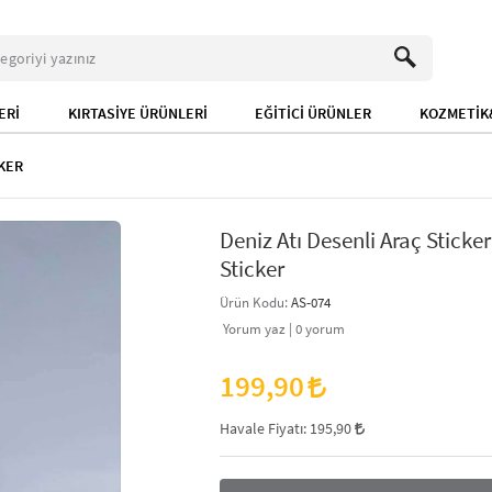
ERİ
KIRTASİYE ÜRÜNLERİ
EĞİTİCİ ÜRÜNLER
KOZMETİK&
KER
Deniz Atı Desenli Araç Sticke
Sticker
Ürün Kodu:
AS-074
Yorum yaz |
0
yorum
199,90
Havale Fiyatı:
195,90