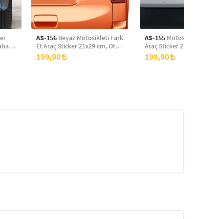
ker
AS-156
Beyaz Motosikleti Fark
AS-155
Motosikleti Fark E
raba
Et Araç Sticker 21x29 cm, Oto
Araç Sticker 21x29 cm, Ot
Sticker, Araba Sticker
Sticker, Araba Sticker
199,90
199,90