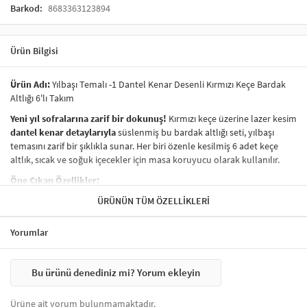
Barkod:
8683363123894
Ürün Bilgisi
Ürün Adı:
Yılbaşı Temalı -1 Dantel Kenar Desenli Kırmızı Keçe Bardak
Altlığı 6'lı Takım
Yeni yıl sofralarına zarif bir dokunuş!
Kırmızı keçe üzerine lazer kesim
dantel kenar detaylarıyla
süslenmiş bu bardak altlığı seti, yılbaşı
temasını zarif bir şıklıkla sunar. Her biri özenle kesilmiş 6 adet keçe
altlık, sıcak ve soğuk içecekler için masa koruyucu olarak kullanılır.
Öne Çıkan Özellikler:
6’lı set:
Aile sofraları, yılbaşı buluşmaları ve ofis kutlamaları için
ÜRÜNÜN TÜM ÖZELLIKLERI
uygundur.
Dantel kenarlı özel tasarım:
Şık, vintage ve yılbaşı ruhuna
Yorumlar
uygun detaylar içerir.
Kaliteli keçe malzeme:
Masa yüzeyini ısıya ve lekelere karşı
korur, çizilme riskini azaltır.
Bu ürünü denediniz mi? Yorum ekleyin
Kırmızı yılbaşı rengi:
Dekoratif masa düzenlemelerine canlılık
katar.
Ürüne ait yorum bulunmamaktadır.