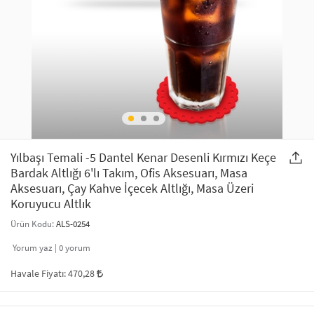
SAÇ AKSESUARLARI
PARTİ SÜSLERİ
GELİN / DÜĞÜN AKSESUARLARI
YILBAŞI ÜRÜNLERİ
TELEFON ASKISI
KULLAN AT TABAK BARDAK SETİ
MAKYAJ ÇANTASI
ŞAL VE FULAR
Yılbaşı Temali -5 Dantel Kenar Desenli Kırmızı Keçe
Bardak Altlığı 6'lı Takım, Ofis Aksesuarı, Masa
Aksesuarı, Çay Kahve İçecek Altlığı, Masa Üzeri
ODA KOKUSU VE MUM
Koruyucu Altlık
Ürün Kodu:
ALS-0254
Yorum yaz |
0
yorum
Havale Fiyatı:
470,28