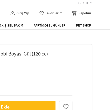
TR
TL
Giriş Yap
Favorilerim
Sepetim
KİŞİSEL BAKIM
PARTİ&ÖZEL GÜNLER
PET SHOP
obi Boyası Gül (120 cc)
 Ekle