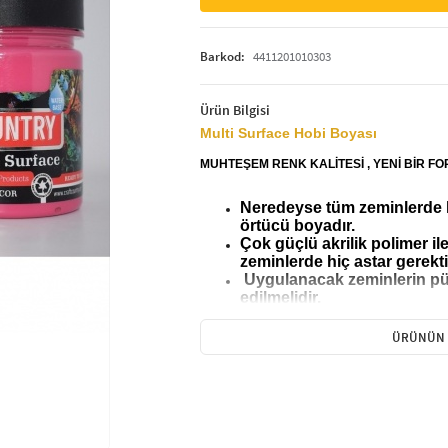
Barkod:
4411201010303
Ürün Bilgisi
Multi Surface Hobi Boyası
MUHTEŞEM RENK KALİTESİ , YENİ BİR 
Neredeyse tüm zeminlerde ku
örtücü boyadır.
Çok güçlü akrilik polimer ile
zeminlerde hiç astar gerekt
Uygulanacak zeminlerin pü
edilmelidir.
Saten görünümlü çok renk çe
kullanım içindir.
ÜRÜNÜN 
Tüm renkler örtücü hale get
kullanıma uygundur.
Ahşap, kanvas, kağıt, ham s
sert zeminler için kullanılabil
Fırça ve rulo ile uygulama
temizlenir, çabuk kurur, k
ur