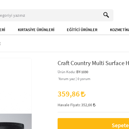
ERİ
KIRTASİYE ÜRÜNLERİ
EĞİTİCİ ÜRÜNLER
KOZMETİK&
E
Craft Country Multi Surface H
Ürün Kodu:
BY-1030
Yorum yaz |
0
yorum
359,86
Havale Fiyatı:
352,66
Sepete