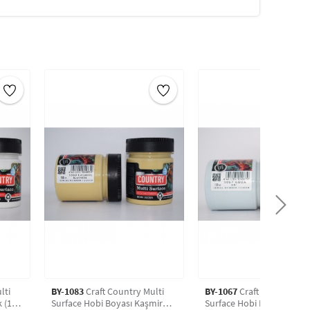
lmakla beraber uygulamadan sonra bir
ncak gerçek donma süresi 30 gündür.
dır.
 mobilyalarda direkt kullanılabilir.
lti
BY-1083
Craft Country Multi
BY-1067
Craft Country Mul
20
Surface Hobi Boyası Kaşmir
Surface Hobi Boyası Su (1