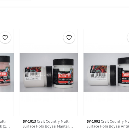
gösterir.
Üst kuruma süresi çabuk o
gün beklemek doğru ol
ur a
Ürün Ağırlığı 120 cc dir.
Vernik gerektirmez. Su bazlı
Vernikli ahşap ve lake boyalı
Zımpara gerektirmez.
ulti
BY-1013
Craft Country Multi
BY-1002
Craft Country Mu
20
Surface Hobi Boyası Mantar
Surface Hobi Boyası Antik (1