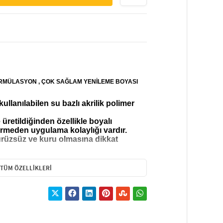
FORMÜLASYON , ÇOK SAĞLAM YENİLEME BOYASI
llanılabilen su bazlı akrilik polimer
 üretildiğinden özellikle boyalı
irmeden uygulama kolaylığı vardır.
rüzsüz ve kuru olmasına dikkat
şitliliği olan hobi sanatsal vs. amaçlı
TÜM ÖZELLIKLERI
irildiğinden koyu ve açık zeminlerde
eramik (bisküi), polyester duvar vs.
ir.
ya uygundur.
Malzemeler su ile
uma süresi sıcaklık ile değişkenlik