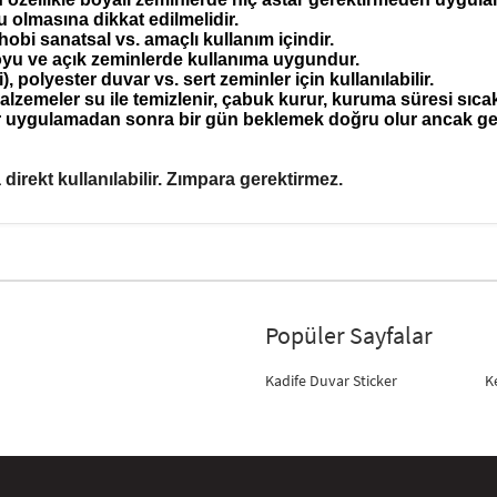
olmasına dikkat edilmelidir.
hobi sanatsal vs. amaçlı kullanım içindir.
koyu ve açık zeminlerde kullanıma uygundur.
 polyester duvar vs. sert zeminler için kullanılabilir.
alzemeler su ile temizlenir, çabuk kurur, k
uruma süresi sıcakl
r uygulamadan sonra bir gün beklemek doğru ol
ur ancak g
direkt kullanılabilir. Zımpara gerektirmez.
Popüler Sayfalar
Kadife Duvar Sticker
K