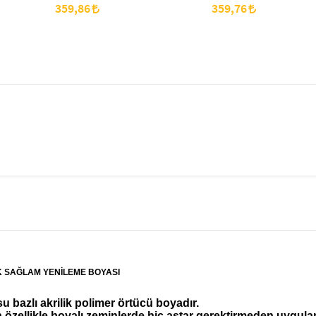
(120 cc)
cc)
359,86
359,76
K SAĞLAM YENİLEME BOYASI
 bazlı akrilik polimer örtücü boyadır.
en özellikle boyalı zeminlerde hiç astar gerektirmeden uygula