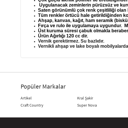
Uygulanacak zeminlerin pürüzsüz ve kuru 
Saten görünümlü çok renk çeşitliliği olan 
Tüm renkler örtücü hale getirildiğinden 
Ahşap, kanvas, kağıt, ham seramik (bisküi),
Fırça ve rulo ile uygulamaya uygundur.
M
Üst kuruma süresi çabuk olmakla berabe
Ürün Ağırlığı 120 cc dir.
Vernik gerektirmez. Su bazlıdır.
Vernikli ahşap ve lake boyalı mobilyalarda 
Popüler Markalar
Artikel
Kral Şakir
Craft Country
Super Nova