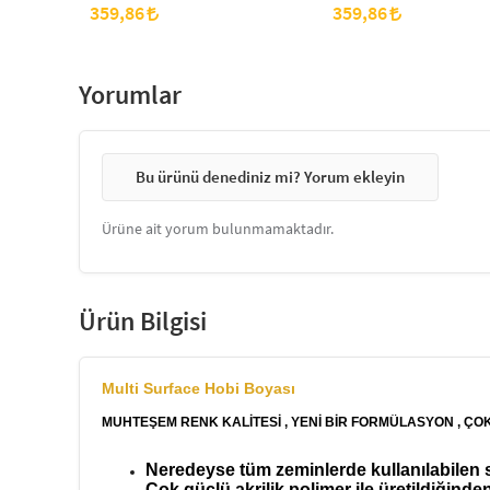
(120 cc)
cc)
359,86
359,86
Yorumlar
Bu ürünü denediniz mi? Yorum ekleyin
Ürüne ait yorum bulunmamaktadır.
Ürün Bilgisi
Multi Surface Hobi Boyası
MUHTEŞEM RENK KALİTESİ , YENİ BİR FORMÜLASYON , ÇO
Neredeyse tüm zeminlerde kullanılabilen su
Çok güçlü akrilik polimer ile üretildiğind