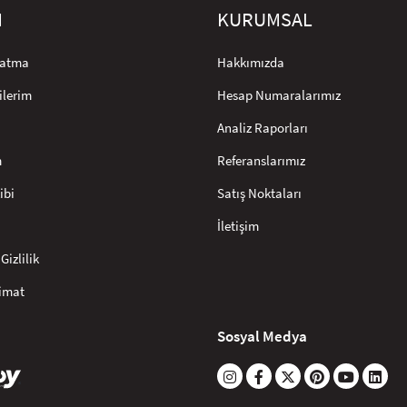
M
KURUMSAL
rlatma
Hakkımızda
ilerim
Hesap Numaralarımız
Analiz Raporları
m
Referanslarımız
ibi
Satış Noktaları
İletişim
Gizlilik
limat
Sosyal Medya