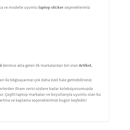
rka ve modelle uyumlu
laptop sticker
seçeneklerimiz
al
denince akla gelen ilk markalardan biri olan
Artikel
,
i ile bilgisayarınızı çok daha özel hale getirebilirsiniz.
rakterlerden ilham verici sözlere kadar koleksiyonumuzda
orur. Çeşitli laptop markaları ve boyutlarıyla uyumlu olan bu
kartma ve kaplama seçeneklerimizi bugün keşfedin!