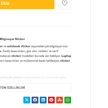
 Ekle
 Bilgisayar Sticker
er
ve
notebook sticker
seçenekleriyle bilgisayarınızı
o
. Farklı tasarımları, göz alıcı renkleri ve zarif
yansıtacak
sticker
modelleri burada sizi bekliyor.
Laptop
dern tasarımlar ve mükemmel baskı kalitesiyle,
sticker
notebook sticker
kategorisinde en çok tercih edilen
nil malzeme sayesinde,
laptop sticker
larınız suya,
uzun süre ilk günkü gibi kalır.
Vinil baskı sticker
lar,
TÜM ÖZELLIKLERI
tırma işlemi
sonrasında hiç iz bırakmaz.
ı dirençli özel
mürekkep
le basılmaktadır. Bu sayede,