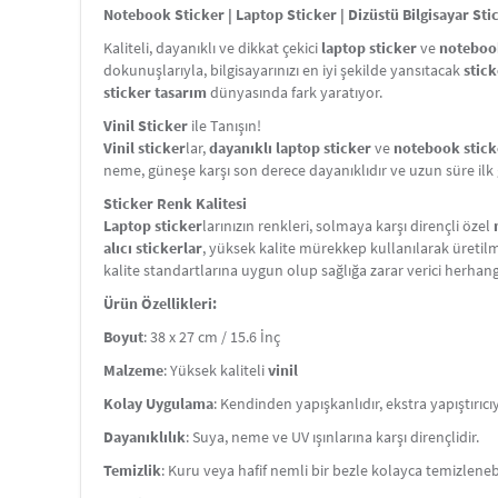
Notebook Sticker | Laptop Sticker | Dizüstü Bilgisayar Sti
Kaliteli, dayanıklı ve dikkat çekici
laptop sticker
ve
notebook
dokunuşlarıyla, bilgisayarınızı en iyi şekilde yansıtacak
stick
sticker tasarım
dünyasında fark yaratıyor.
Vinil Sticker
ile Tanışın!
Vinil sticker
lar,
dayanıklı laptop sticker
ve
notebook stick
neme, güneşe karşı son derece dayanıklıdır ve uzun süre ilk 
Sticker Renk Kalitesi
Laptop sticker
larınızın renkleri, solmaya karşı dirençli özel
alıcı stickerlar
, yüksek kalite mürekkep kullanılarak üretilm
kalite standartlarına uygun olup sağlığa zarar verici herhan
Ürün Özellikleri:
Boyut
: 38 x 27 cm / 15.6 İnç
Malzeme
: Yüksek kaliteli
vinil
Kolay Uygulama
: Kendinden yapışkanlıdır, ekstra yapıştırıcı
Dayanıklılık
: Suya, neme ve UV ışınlarına karşı dirençlidir.
Temizlik
: Kuru veya hafif nemli bir bezle kolayca temizlenebi