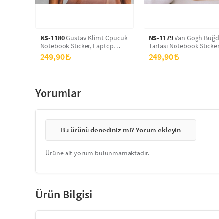
NS-1180
Gustav Klimt Öpücük
NS-1179
Van Gogh Buğd
Notebook Sticker, Laptop
Tarlası Notebook Sticker
sticker,, Hp Sticker, Asus
Laptop sticker,, Hp Sticke
249,90
249,90
Sticker, 15.6 inç Sticker
Asus Sticker, 15.6 inç Sti
Yorumlar
Bu ürünü denediniz mi? Yorum ekleyin
Ürüne ait yorum bulunmamaktadır.
Ürün Bilgisi