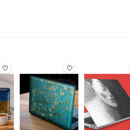
bilgisayarınızda uzun süre
göz alıcı renkler
le
alıcı stickerlar
, yüksek kalite mürekkep kullan
her türlü hava koşuluna karşı dayanıklı olur. 
standartlarına uygun olup sağlığa zarar veri
Ürün Özellikleri:
Boyut
: 38 x 27 cm / 15.6 İnç
Malzeme
: Yüksek kaliteli
vinil
Kolay Uygulama
: Kendinden yapışkanlıdır, ek
Dayanıklılık
: Suya, neme ve UV ışınlarına karşı
Temizlik
: Kuru veya hafif nemli bir bezle kola
Hangi Laptop ve Notebooklarda Kullanılır?
Asus laptop sticker
,
HP laptop sticker
,
Leno
laptop sticker
gibi birçok popüler marka ve
mevcuttur.
Laptop Sticker ve Notebook Sticker Uygul
Yapıştıracağınız alanı temizleyin
: Yağ, kir 
oluşturun.
Sticker’ı hizalayın
: Sticker’ı dikkatlice yerl