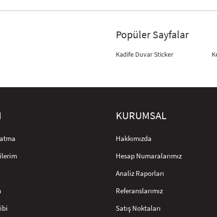
Popüler Sayfalar
Kadife Duvar Sticker
K
M
KURUMSAL
rlatma
Hakkımızda
ilerim
Hesap Numaralarımız
Analiz Raporları
m
Referanslarımız
ibi
Satış Noktaları