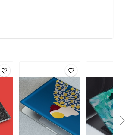
 kişiselleştirilmiş tasarımlarınızı koruyabilirsiniz.
Göz
ılarak üretilmiştir, bu sayede
bilgisayar stickerları
Ayrıca,
sticker baskı
da kullanılan mürekkep, CE kalite
ci herhangi bir madde içermez.
stra yapıştırıcıya gerek yoktur.
 dirençlidir.
yca temizlenebilir.
vo laptop sticker
,
Casper laptop sticker
,
Samsung
 modelle uyumlu
laptop sticker
seçeneklerimiz
ama Rehberi:
ve tozdan arındırarak, sticker için düzgün bir yüzey
eştirin ve arkasındaki koruma kağıdını yavaşça çıkarın.