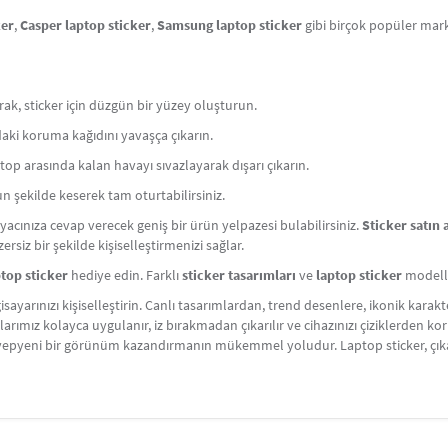
ker
,
Casper laptop sticker
,
Samsung laptop sticker
gibi birçok popüler ma
arak, sticker için düzgün bir yüzey oluşturun.
ındaki koruma kağıdını yavaşça çıkarın.
laptop arasında kalan havayı sıvazlayarak dışarı çıkarın.
n şekilde keserek tam oturtabilirsiniz.
iyacınıza cevap verecek geniş bir ürün yelpazesi bulabilirsiniz.
Sticker satın 
rsiz bir şekilde kişiselleştirmenizi sağlar.
ptop sticker
hediye edin. Farklı
sticker tasarımları
ve
laptop sticker
modeller
gisayarınızı kişiselleştirin. Canlı tasarımlardan, trend desenlere, ikonik ka
rlarımız kolayca uygulanır, iz bırakmadan çıkarılır ve cihazınızı çiziklerden k
uza yepyeni bir görünüm kazandırmanın mükemmel yoludur. Laptop sticker, çı