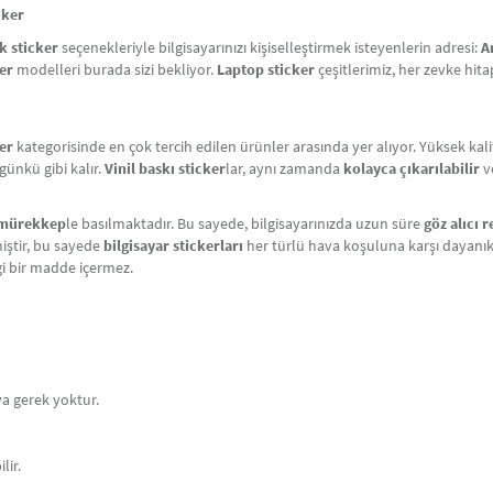
cker
 sticker
seçenekleriyle bilgisayarınızı kişiselleştirmek isteyenlerin adresi:
A
er
modelleri burada sizi bekliyor.
Laptop sticker
çeşitlerimiz, her zevke hi
er
kategorisinde en çok tercih edilen ürünler arasında yer alıyor. Yüksek kal
günkü gibi kalır.
Vinil baskı sticker
lar, aynı zamanda
kolayca çıkarılabilir
v
mürekkep
le basılmaktadır. Bu sayede, bilgisayarınızda uzun süre
göz alıcı 
iştir, bu sayede
bilgisayar stickerları
her türlü hava koşuluna karşı dayanıkl
gi bir madde içermez.
ya gerek yoktur.
lir.