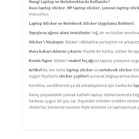
Hangi Laptop ve Notebooklarda Kullanılır?
Asus laptop sticker
,
HP laptop sticker
,
Lenovo laptop stic
mevcuttur.
Laptop Sticker ve Notebook Sticker Uygulama Rehberi:
Yapıştıracağınız alanı temizleyin
: Yağ, kir ve tozdan arındır
Sticker’ı hizalayın
: Sticker’ı dikkatlice yerleştirin ve arkas
Hava kabarcıklarını çıkarın
: Plastik bir kartla, sticker ile 
Kesim Yapın
: Sticker’ı
maket bıçağı
yla laptop yüzeyine uygu
Artikel
’de, her türlü
laptop sticker
ve
notebook sticker
iht
uygun fiyatlarla
sticker çeşitleri
sunarak bilgisayarınızı benze
Kendiniz, sevdikleriniz ya da arkadaşlarınız için harika bir
la
Geniş yelpazedeki yüksek kaliteli laptop stickerlarımızla bil
herkese uygun bir şey var. Dayanıklı vinilden üretilen sticke
stickerlar, benzersiz tarzınızı ifade etmenin ve laptopun