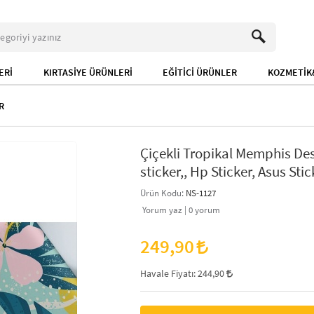
ERİ
KIRTASİYE ÜRÜNLERİ
EĞİTİCİ ÜRÜNLER
KOZMETİK&
R
Çiçekli Tropikal Memphis De
sticker,, Hp Sticker, Asus Stic
Ürün Kodu:
NS-1127
Yorum yaz |
0
yorum
249,90
Havale Fiyatı:
244,90