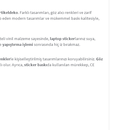
rtikeldeko
. Farklı tasarımları, göz alıcı renkleri ve zarif
tap eden modern tasarımlar ve mükemmel baskı kalitesiyle,
iteli vinil malzeme sayesinde,
laptop sticker
larınız suya,
e
yapıştırma işlemi
sonrasında hiç iz bırakmaz.
renkler
le kişiselleştirilmiş tasarımlarınızı koruyabilirsiniz.
Göz
ı olur. Ayrıca,
sticker baskı
da kullanılan mürekkep, CE