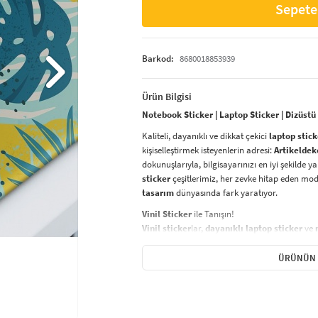
Sepete
Barkod:
8680018853939
Ürün Bilgisi
Notebook Sticker | Laptop Sticker | Dizüstü
Kaliteli, dayanıklı ve dikkat çekici
laptop stick
kişiselleştirmek isteyenlerin adresi:
Artikeldek
dokunuşlarıyla, bilgisayarınızı en iyi şekilde 
sticker
çeşitlerimiz, her zevke hitap eden mo
tasarım
dünyasında fark yaratıyor.
Vinil Sticker
ile Tanışın!
Vinil sticker
lar,
dayanıklı laptop sticker
ve
ürünler arasında yer alıyor. Yüksek kaliteli vi
neme, güneşe karşı son derece dayanıklıdır ve 
ÜRÜNÜN 
aynı zamanda
kolayca çıkarılabilir
ve
yapış
Sticker Renk Kalitesi
Laptop sticker
larınızın renkleri, solmaya karş