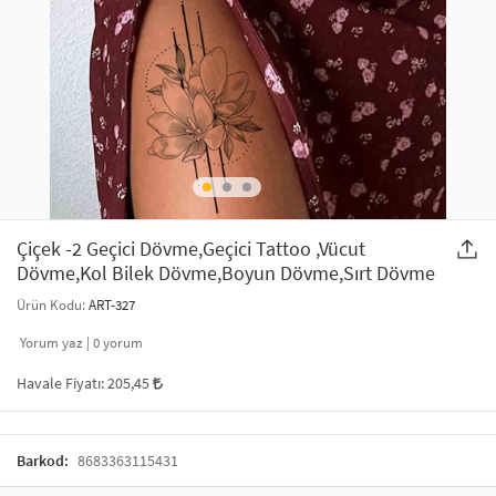
SAÇ AKSESUARLARI
PARTİ SÜSLERİ
GELİN / DÜĞÜN AKSESUARLARI
YILBAŞI ÜRÜNLERİ
TELEFON ASKISI
KULLAN AT TABAK BARDAK SETİ
MAKYAJ ÇANTASI
ŞAL VE FULAR
Çiçek -2 Geçici Dövme,Geçici Tattoo ,Vücut
Dövme,Kol Bilek Dövme,Boyun Dövme,Sırt Dövme
ODA KOKUSU VE MUM
Ürün Kodu:
ART-327
Yorum yaz |
0
yorum
Havale Fiyatı:
205,45
Barkod:
8683363115431