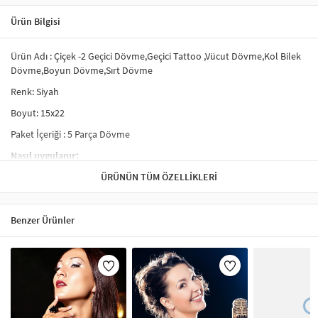
Ürün Bilgisi
Ürün Adı : Çiçek -2 Geçici Dövme,Geçici Tattoo ,Vücut Dövme,Kol Bilek
Dövme,Boyun Dövme,Sırt Dövme
Renk: Siyah
Boyut: 15x22
Paket İçeriği : 5 Parça Dövme
Nasıl uygulanır;
- Tercih ettiğiniz dövmeyi kesiniz ve şeffaf koruyucu kaplamayı
ÜRÜNÜN TÜM ÖZELLIKLERI
çıkarınız.
- Dövme yapacağınız yere, dövmeyi yüz üstü yerleştiriniz.
Benzer Ürünler
- Su ile dövmeyi iyice ıslatınız.
- 20-30 saniye bekledikten sonra dövme kağıdını kaldırınız.
- Dövme yapılan alanı kurumaya bırakınız.
Çıkartılması;
- Alkol, yağlı krem ile ovalıyınız.