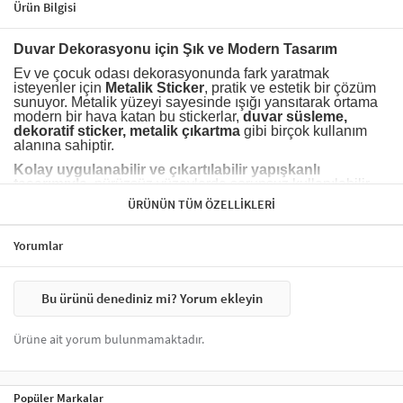
Ürün Bilgisi
Duvar Dekorasyonu için Şık ve Modern Tasarım
Ev ve çocuk odası dekorasyonunda fark yaratmak
isteyenler için
Metalik Sticker
, pratik ve estetik bir çözüm
sunuyor. Metalik yüzeyi sayesinde ışığı yansıtarak ortama
modern bir hava katan bu stickerlar,
duvar süsleme,
dekoratif sticker, metalik çıkartma
gibi birçok kullanım
alanına sahiptir.
Kolay uygulanabilir ve çıkartılabilir yapışkanlı
tasarımıyla
, pürüzsüz yüzeylerde sorunsuz kullanılabilir.
Duvar, cam, dolap veya ayna gibi yüzeylere uygulanarak
ÜRÜNÜN TÜM ÖZELLIKLERI
yaratıcı dekoratif dizaynlar oluşturulabilir.
Altın, gümüş
veya metalik renk seçenekleriyle
mekânınıza zarif bir
dokunuş ekleyin.
Yorumlar
Evinizi kişiselleştirmek ve dekorasyonunuzu tamamlamak
için
metalik
sticker
modellerimizi keşfedin!
Bu ürünü denediniz mi? Yorum ekleyin
Ürüne ait yorum bulunmamaktadır.
Popüler Markalar