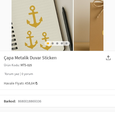
SAÇ AKSESUARLARI
PARTİ SÜSLERİ
GELİN / DÜĞÜN AKSESUARLARI
YILBAŞI ÜRÜNLERİ
TELEFON ASKISI
KULLAN AT TABAK BARDAK SETİ
MAKYAJ ÇANTASI
ŞAL VE FULAR
Çapa Metalik Duvar Stickerı
Ürün Kodu:
MTS-025
ODA KOKUSU VE MUM
Yorum yaz |
0
yorum
Havale Fiyatı:
458,64
Barkod:
8680018869336