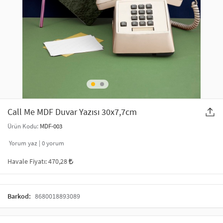
SAÇ AKSESUARLARI
PARTİ SÜSLERİ
GELİN / DÜĞÜN AKSESUARLARI
YILBAŞI ÜRÜNLERİ
TELEFON ASKISI
KULLAN AT TABAK BARDAK SETİ
MAKYAJ ÇANTASI
ŞAL VE FULAR
Call Me MDF Duvar Yazısı 30x7,7cm
Ürün Kodu:
MDF-003
ODA KOKUSU VE MUM
Yorum yaz |
0
yorum
Havale Fiyatı:
470,28
Barkod:
8680018893089