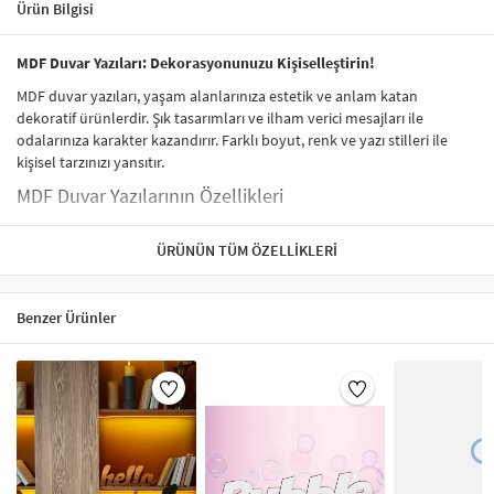
Ürün Bilgisi
MDF Duvar Yazıları: Dekorasyonunuzu Kişiselleştirin!
MDF duvar yazıları, yaşam alanlarınıza estetik ve anlam katan
dekoratif ürünlerdir. Şık tasarımları ve ilham verici mesajları ile
odalarınıza karakter kazandırır. Farklı boyut, renk ve yazı stilleri ile
kişisel tarzınızı yansıtır.
MDF Duvar Yazılarının Özellikleri
Yüksek Kalite Malzeme:
MDF (Orta Yoğunluklu Lif Levha) ile
ÜRÜNÜN TÜM ÖZELLIKLERI
dayanıklı ve hafif bir yapıya sahiptir.
Estetik Tasarım:
Modern, klasik veya minimal tarzlarda farklı
seçenekler sunar.
Benzer Ürünler
Kolay Montaj:
Duvara asılabilir veya masa, raf gibi düz
zeminlerde sergilenebilir.
Kişisel Dokunuş:
İlham verici mesajlar ve zarif yazı stilleri ile
dekorasyonunuza anlam katar.
Kullanım Alanları
Oturma Odası:
Sıcak ve samimi bir atmosfer yaratın.
Yatak Odası:
Sakinleştirici ve motive edici mesajlarla güne güzel