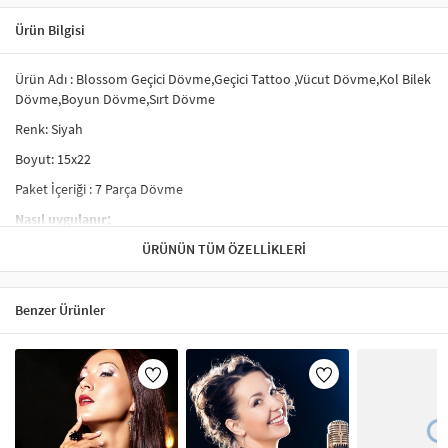
Ürün Bilgisi
Ürün Adı : Blossom Geçici Dövme,Geçici Tattoo ,Vücut Dövme,Kol Bilek
Dövme,Boyun Dövme,Sırt Dövme
Renk: Siyah
Boyut: 15x22
Paket İçeriği : 7 Parça Dövme
Nasıl uygulanır;
- Tercih ettiğiniz dövmeyi kesiniz ve şeffaf koruyucu kaplamayı
ÜRÜNÜN TÜM ÖZELLIKLERI
çıkarınız.
- Dövme yapacağınız yere, dövmeyi yüz üstü yerleştiriniz.
Benzer Ürünler
- Su ile dövmeyi iyice ıslatınız.
- 20-30 saniye bekledikten sonra dövme kağıdını kaldırınız.
- Dövme yapılan alanı kurumaya bırakınız.
Çıkartılması;
- Alkol, yağlı krem ile ovalıyınız.