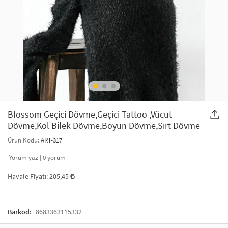
SAÇ AKSESUARLARI
PARTİ SÜSLERİ
GELİN / DÜĞÜN AKSESUARLARI
YILBAŞI ÜRÜNLERİ
TELEFON ASKISI
KULLAN AT TABAK BARDAK SETİ
MAKYAJ ÇANTASI
ŞAL VE FULAR
Blossom Geçici Dövme,Geçici Tattoo ,Vücut
Dövme,Kol Bilek Dövme,Boyun Dövme,Sırt Dövme
ODA KOKUSU VE MUM
Ürün Kodu:
ART-317
Yorum yaz |
0
yorum
Havale Fiyatı:
205,45
Barkod:
8683363115332