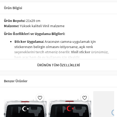
Ürün Bilgisi
Ürün Boyutu:
21x29 cm
Malzeme:
Yüksek kaliteli Vinil malzeme
Ürün Özellikleri ve Uygulama Bilgileri:
Sticker Uygulama:
Aracınızın camına uygulamak için
stickerınızın belirgin olmasını istiyorsanız, açık renk
seçeneklerini tercih etmeniz önerilir.
Vinil sticker
ürünümüz,
hem araç hem de ev kullanımı için idealdir.
Boyut:
Ürün, 21x29 cm ölçülerinde bir tabakadan kesilmektedir.
ÜRÜNÜN TÜM ÖZELLIKLERI
Vinil etiket
boyutları, farklı yüzeylere kolayca uygulanabilir.
Temizlik ve Bakım:
Ürününüzü temizlerken kimyasal maddeler
kullanmaktan kaçının.
Nemli bez
ile silerek temizlemeniz, uzun
Benzer Ürünler
ömürlü kullanım sağlar. Vinil malzeme, suya ve nemlere karşı
dayanıklıdır.
Paketleme:
Transfer kağıdı
ile özenle paketlenmiştir. Ürün, bu
kağıt sayesinde kolayca uygulanabilir.
Kolay Uygulama:
Ürünümüz, uygulama esnasında hiçbir zorluk
çıkarmaz.
Yapışmayı engelleyen koruyucu bandı
çıkarın ve
sticker’ı dilediğiniz yüzeye uygulayın.
Vinil çıkartmalar
her