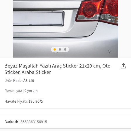
SAÇ AKSESUARLARI
PARTİ SÜSLERİ
GELİN / DÜĞÜN AKSESUARLARI
YILBAŞI ÜRÜNLERİ
TELEFON ASKISI
KULLAN AT TABAK BARDAK SETİ
MAKYAJ ÇANTASI
ŞAL VE FULAR
Beyaz Maşallah Yazılı Araç Sticker 21x29 cm, Oto
Sticker, Araba Sticker
ODA KOKUSU VE MUM
Ürün Kodu:
AS-125
Yorum yaz |
0
yorum
Havale Fiyatı:
195,90
Barkod:
8683363156915