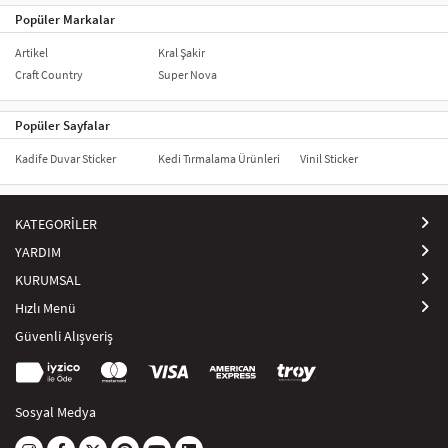
şekilde üretilir, böylece uzun süre taze kalır ve etkili bir şekilde görsel
Popüler Markalar
bir etki yaratır. Hem estetik hem de fonksiyonel amaçlarla
kullanılabilecek araç stickerları, her türlü araca kolayca uygulanabilir
Artikel
Kral Şakir
ve sürücüler için yaratıcı bir ifade biçimi sunar.
Craft Country
Super Nova
Popüler Sayfalar
Kadife Duvar Sticker
Kedi Tırmalama Ürünleri
Vinil Sticker
KATEGORİLER
YARDIM
KURUMSAL
Hızlı Menü
Güvenli Alışveriş
Sosyal Medya