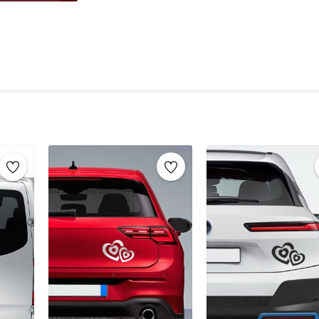
engelleyen koruyucu bandı
çıkarın ve
çıkartmalar
her yüzeyde pratik bir şek
Uygulama Alanları:
Vinil etiketler
, 
yüzeylere kolayca uygulanabilir. Aracını
dış mekanlarda rahatça kullanılabilen
zenginleştirebilirsiniz.
Dayanıklılık:
Ürün,
dış etkenlere kar
karşı dirençlidir, uzun süreli kullanım
mükemmel bir tercihtir.
Araçlar için stickerlar, araçları kişiselleşti
kullanılan dayanıklı, şık ve pratik etiketlerdi
şekilde tasarlanır ve çeşitli hava koşullarına ka
daha özgün hale getirme fırsatı sunar. Özellikl
mesajlar veya dekoratif tasarımlar gibi amaçlar
Araç stickerları, uygulama kolaylığı ve çıkarılabi
malzemeler kullanılarak üretilen bu stickerlar,
Ayrıca, araç stickerları genellikle suya, güneşe
böylece uzun süre taze kalır ve etkili bir şekil
amaçlarla kullanılabilecek araç stickerları, he
yaratıcı bir ifade biçimi sunar.