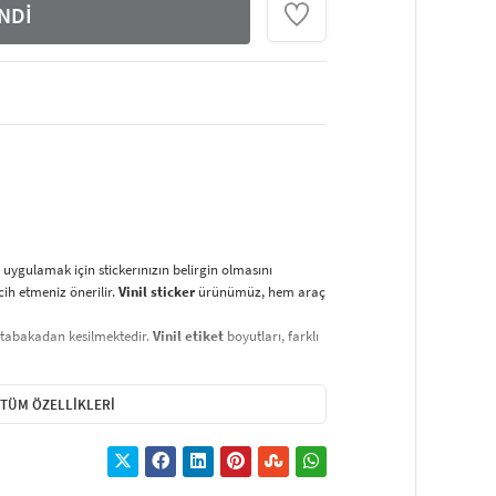
NDİ
uygulamak için stickerınızın belirgin olmasını
rcih etmeniz önerilir.
Vinil sticker
ürünümüz, hem araç
 tabakadan kesilmektedir.
Vinil etiket
boyutları, farklı
erken kimyasal maddeler kullanmaktan kaçının.
zun ömürlü kullanım sağlar. Vinil malzeme, suya ve
TÜM ÖZELLIKLERI
e paketlenmiştir. Ürün, bu kağıt sayesinde kolayca
 esnasında hiçbir zorluk çıkarmaz.
Yapışmayı