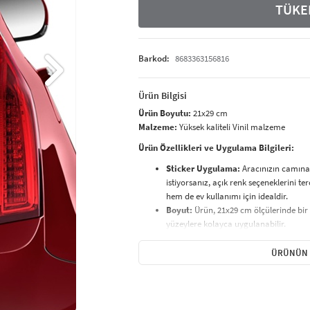
TÜKE
Barkod:
8683363156816
Ürün Bilgisi
Ürün Boyutu:
21x29 cm
Malzeme:
Yüksek kaliteli Vinil malzeme
Ürün Özellikleri ve Uygulama Bilgileri:
Sticker Uygulama:
Aracınızın camına 
istiyorsanız, açık renk seçeneklerini te
hem de ev kullanımı için idealdir.
Boyut:
Ürün, 21x29 cm ölçülerinde bir
yüzeylere kolayca uygulanabilir.
Temizlik ve Bakım:
Ürününüzü temizl
Nemli bez
ile silerek temizlemeniz, u
ÜRÜNÜN 
nemlere karşı dayanıklıdır.
Paketleme:
Transfer kağıdı
ile özenl
uygulanabilir.
Kolay Uygulama:
Ürünümüz, uygulama