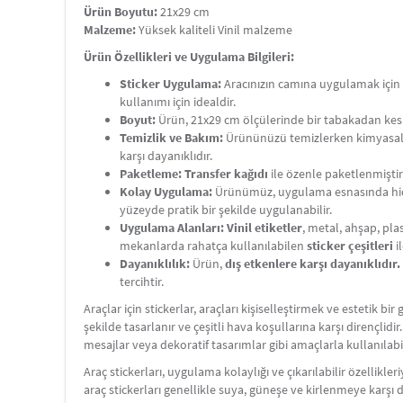
Ürün Boyutu:
21x29 cm
Malzeme:
Yüksek kaliteli Vinil malzeme
Ürün Özellikleri ve Uygulama Bilgileri:
Sticker Uygulama:
Aracınızın camına uygulamak için st
kullanımı için idealdir.
Boyut:
Ürün, 21x29 cm ölçülerinde bir tabakadan kes
Temizlik ve Bakım:
Ürününüzü temizlerken kimyasal
karşı dayanıklıdır.
Paketleme:
Transfer kağıdı
ile özenle paketlenmiştir
Kolay Uygulama:
Ürünümüz, uygulama esnasında hiç
yüzeyde pratik bir şekilde uygulanabilir.
Uygulama Alanları:
Vinil etiketler
, metal, ahşap, plas
mekanlarda rahatça kullanılabilen
sticker çeşitleri
i
Dayanıklılık:
Ürün,
dış etkenlere karşı dayanıklıdır.
tercihtir.
Araçlar için stickerlar, araçları kişiselleştirmek ve estetik 
şekilde tasarlanır ve çeşitli hava koşullarına karşı dirençlidir
mesajlar veya dekoratif tasarımlar gibi amaçlarla kullanılabil
Araç stickerları, uygulama kolaylığı ve çıkarılabilir özellikle
araç stickerları genellikle suya, güneşe ve kirlenmeye karşı d