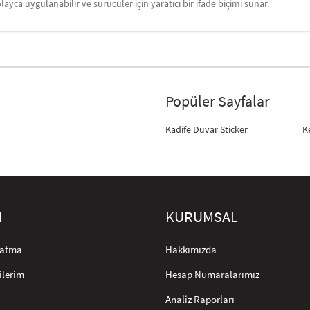
layca uygulanabilir ve sürücüler için yaratıcı bir ifade biçimi sunar.
Popüler Sayfalar
Kadife Duvar Sticker
K
M
KURUMSAL
rlatma
Hakkımızda
ilerim
Hesap Numaralarımız
Analiz Raporları