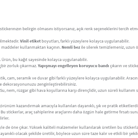
ickerınızın belirgin olmasını istiyorsanız, açık renk seçeneklerini tercih etme
ilmektedir.
Vinil etiket
boyutları, farklı yüzeylere kolayca uygulanabilir.
 maddeler kullanmaktan kaçının.
Nemli bez
ile silerek temizlemeniz, uzun 
. Ürün, bu kağıt sayesinde kolayca uygulanabilir.
bir zorluk çıkarmaz.
Yapışmayı engelleyen koruyucu bandı
çıkarın ve stick
tik, cam, seramik ve duvar gibi farklı yüzeylere kolayca uygulanabilir. Aracınız
le dekorasyonunuzu zenginleştirebilirsiniz.
Su, nem, rüzgar gibi hava koşullarına karşı dirençlidir, uzun süreli kullanım
bir görünüm kazandırmak amacıyla kullanılan dayanıklı, şık ve pratik etiketler
. Bu stickerlar, araç sahiplerine araçlarını daha özgün hale getirme fırsatı sun
irler.
riyle de öne çıkar. Yüksek kaliteli malzemeler kullanılarak üretilen bu stickerla
ayanıklı olacak şekilde üretilir, böylece uzun süre taze kalır ve etkili bir şek