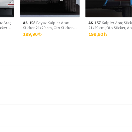
ız Araç
AS-158
Beyaz Kalpler Araç
AS-157
Kalpler Araç Stic
cker,
Sticker 21x29 cm, Oto Sticker,
21x29 cm, Oto Sticker, A
Araba Sticker
Sticker
199,90
199,90