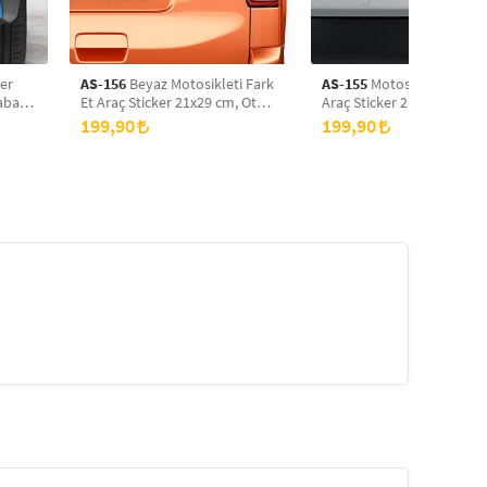
ker
AS-156
Beyaz Motosikleti Fark
AS-155
Motosikleti Fark E
raba
Et Araç Sticker 21x29 cm, Oto
Araç Sticker 21x29 cm, Ot
Sticker, Araba Sticker
Sticker, Araba Sticker
199,90
199,90