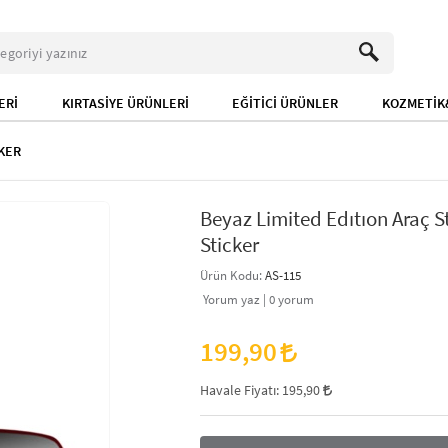
ERİ
KIRTASİYE ÜRÜNLERİ
EĞİTİCİ ÜRÜNLER
KOZMETİK&
KER
Beyaz Limited Edıtıon Araç S
Sticker
Ürün Kodu:
AS-115
Yorum yaz |
0
yorum
199,90
Havale Fiyatı:
195,90