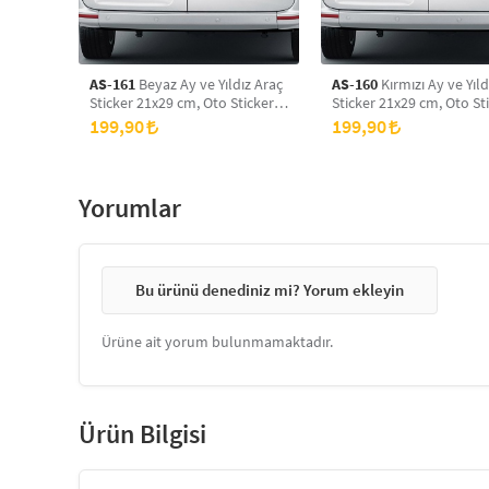
AS-161
Beyaz Ay ve Yıldız Araç
AS-160
Kırmızı Ay ve Yıld
Sticker 21x29 cm, Oto Sticker,
Sticker 21x29 cm, Oto Sti
Araba Sticker
Araba Sticker
199,90
199,90
Yorumlar
Bu ürünü denediniz mi? Yorum ekleyin
Ürüne ait yorum bulunmamaktadır.
Ürün Bilgisi