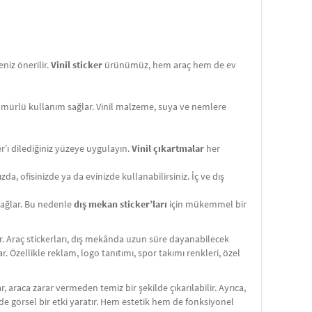
niz önerilir.
Vinil sticker
ürünümüz, hem araç hem de ev
ömürlü kullanım sağlar. Vinil malzeme, suya ve nemlere
er’ı dilediğiniz yüzeye uygulayın.
Vinil çıkartmalar
her
da, ofisinizde ya da evinizde kullanabilirsiniz. İç ve dış
 sağlar. Bu nedenle
dış mekan sticker’ları
için mükemmel bir
dir. Araç stickerları, dış mekânda uzun süre dayanabilecek
ar. Özellikle reklam, logo tanıtımı, spor takımı renkleri, özel
r, araca zarar vermeden temiz bir şekilde çıkarılabilir. Ayrıca,
ilde görsel bir etki yaratır. Hem estetik hem de fonksiyonel