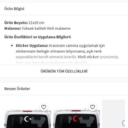
Ürün Bilgisi
Ürün Boyutu:
21x29 cm
Malzeme:
Yüksek kaliteli Vinil malzeme
Ürün Özellikleri ve Uygulama Bilgileri:
Sticker Uygulama:
Aracınızın camına uygulamak için
stickerınızın belirgin olmasını istiyorsanız, açık renk
seçeneklerini tercih etmeniz önerilir.
Vinil sticker
ürünümüz,
hem araç hem de ev kullanımı için idealdir.
Boyut:
Ürün, 21x29 cm ölçülerinde bir tabakadan kesilmektedir.
ÜRÜNÜN TÜM ÖZELLIKLERI
Vinil etiket
boyutları, farklı yüzeylere kolayca uygulanabilir.
Temizlik ve Bakım:
Ürününüzü temizlerken kimyasal maddeler
kullanmaktan kaçının.
Nemli bez
ile silerek temizlemeniz, uzun
Benzer Ürünler
ömürlü kullanım sağlar. Vinil malzeme, suya ve nemlere karşı
dayanıklıdır.
Paketleme:
Transfer kağıdı
ile özenle paketlenmiştir. Ürün, bu
kağıt sayesinde kolayca uygulanabilir.
Kolay Uygulama:
Ürünümüz, uygulama esnasında hiçbir zorluk
çıkarmaz.
Yapışmayı engelleyen koruyucu bandı
çıkarın ve
sticker’ı dilediğiniz yüzeye uygulayın.
Vinil çıkartmalar
her