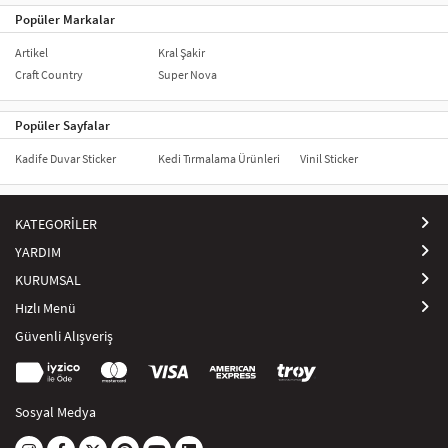
şekilde üretilir, böylece uzun süre taze kalır ve etkili bir şekilde görsel
Popüler Markalar
bir etki yaratır. Hem estetik hem de fonksiyonel amaçlarla
kullanılabilecek araç stickerları, her türlü araca kolayca uygulanabilir
Artikel
Kral Şakir
ve sürücüler için yaratıcı bir ifade biçimi sunar.
Craft Country
Super Nova
Popüler Sayfalar
Kadife Duvar Sticker
Kedi Tırmalama Ürünleri
Vinil Sticker
KATEGORİLER
YARDIM
KURUMSAL
Hızlı Menü
Güvenli Alışveriş
Sosyal Medya