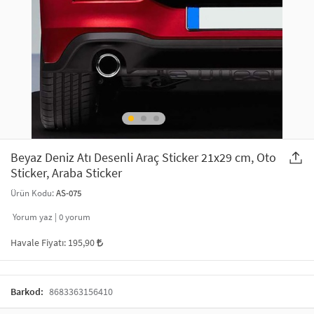
SAÇ AKSESUARLARI
PARTİ SÜSLERİ
GELİN / DÜĞÜN AKSESUARLARI
YILBAŞI ÜRÜNLERİ
TELEFON ASKISI
KULLAN AT TABAK BARDAK SETİ
MAKYAJ ÇANTASI
ŞAL VE FULAR
Beyaz Deniz Atı Desenli Araç Sticker 21x29 cm, Oto
Sticker, Araba Sticker
ODA KOKUSU VE MUM
Ürün Kodu:
AS-075
Yorum yaz |
0
yorum
Havale Fiyatı:
195,90
Barkod:
8683363156410