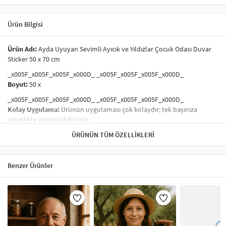
Ürün Bilgisi
Ürün Adı:
Ayda Uyuyan Sevimli Ayıcık ve Yıldızlar Çocuk Odası Duvar
Sticker 50 x 70 cm
_x005F_x005F_x005F_x000D_ _x005F_x005F_x005F_x000D_
Boyut:
50 x
_x005F_x005F_x005F_x000D_ _x005F_x005F_x005F_x000D_
Kolay Uygulama:
Ürünün uygulaması çok kolaydır; tek başınıza
rahatlıkla yapıştırabilirsiniz.
_x005F_x005F_x005F_x000D_ _x005F_x005F_x005F_x000D_
ÜRÜNÜN TÜM ÖZELLIKLERI
Her sticker, ürün üzerindeki figürlerin ayrı ayrı çıkartılabileceği şekilde
tek zemin üzerinde kesimlidir.
Benzer Ürünler
_x005F_x005F_x005F_x000D_ _x005F_x005F_x005F_x000D_
Ayna, dolap, cam, kapı ve düz duvar gibi yüzeylere kolaylıkla
uygulanabilir.
_x005F_x005F_x005F_x000D_ _x005F_x005F_x005F_x000D_
Ürünlerimiz
kendi yapışkanlı
özelliğe sahiptir; yalnızca kağıdından
ayırarak yapıştırabilirsiniz.