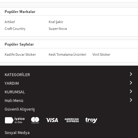
_x005F_x005F_x005F_x000D_
Popüler Markalar
Artikel
Kral Şakir
Craft Country
Super Nova
Popüler Sayfalar
Kadife Duvar Sticker
Kedi Tırmalama Ürünleri
Vinil Sticker
KATEGORİLER
YARDIM
KURUMSAL
Hızlı Menü
Güvenli Alışveriş
Sosyal Medya