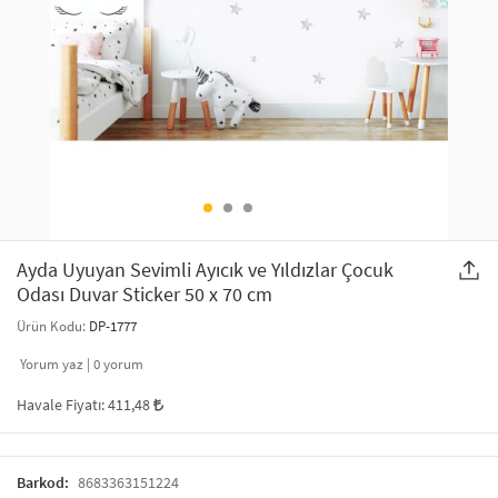
SAÇ AKSESUARLARI
PARTİ SÜSLERİ
GELİN / DÜĞÜN AKSESUARLARI
YILBAŞI ÜRÜNLERİ
TELEFON ASKISI
KULLAN AT TABAK BARDAK SETİ
MAKYAJ ÇANTASI
ŞAL VE FULAR
Ayda Uyuyan Sevimli Ayıcık ve Yıldızlar Çocuk
Odası Duvar Sticker 50 x 70 cm
ODA KOKUSU VE MUM
Ürün Kodu:
DP-1777
Yorum yaz |
0
yorum
Havale Fiyatı:
411,48
Barkod:
8683363151224