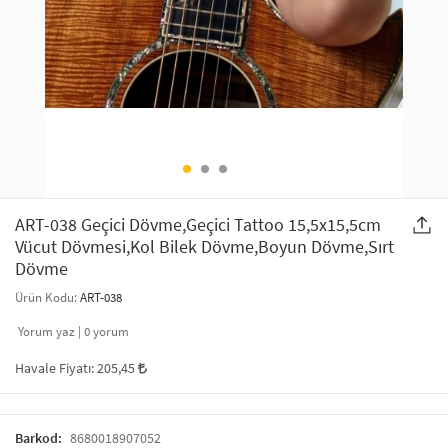
SAÇ AKSESUARLARI
PARTİ SÜSLERİ
GELİN / DÜĞÜN AKSESUARLARI
YILBAŞI ÜRÜNLERİ
TELEFON ASKISI
KULLAN AT TABAK BARDAK SETİ
MAKYAJ ÇANTASI
ŞAL VE FULAR
ART-038 Geçici Dövme,Geçici Tattoo 15,5x15,5cm
Vücut Dövmesi,Kol Bilek Dövme,Boyun Dövme,Sırt
Dövme
ODA KOKUSU VE MUM
Ürün Kodu:
ART-038
Yorum yaz |
0
yorum
Havale Fiyatı:
205,45
Barkod:
8680018907052