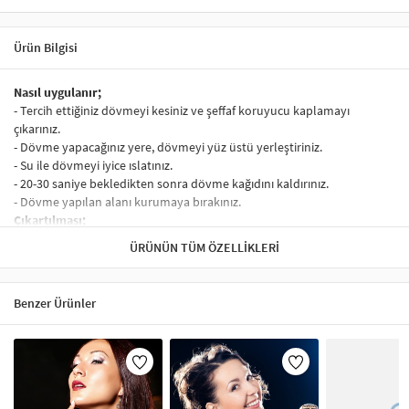
Ürün Bilgisi
Nasıl uygulanır;
- Tercih ettiğiniz dövmeyi kesiniz ve şeffaf koruyucu kaplamayı
çıkarınız.
- Dövme yapacağınız yere, dövmeyi yüz üstü yerleştiriniz.
- Su ile dövmeyi iyice ıslatınız.
- 20-30 saniye bekledikten sonra dövme kağıdını kaldırınız.
- Dövme yapılan alanı kurumaya bırakınız.
Çıkartılması;
- Alkol, yağlı krem ile ovalıyınız.
ÜRÜNÜN TÜM ÖZELLIKLERI
- Üzerine bant yapıştırıp çekerekte çıkartılabilir.
Hassas ve alerjik ciltlerin kullanması önerilmez.
On yılların en trend olaylarından biri olan geçici dövmeler, yapışkan
Benzer Ürünler
dövme, sticker dövme, yapıştırma dövme gibi bir çok şekilde
adlandırılmakta. Vücutta yapılan yere göre 2 ile 7 gün arasında bir
kalıcılığı olan geçici dövme modelleri, çok farklı şekillerde, motiflerde
ve tasarımlarda olabilir. Geçici dövmeler, tekli, ikili, yada dövme seti
olarak en beğenilen geçici dövme şablonlarının yer aldığı paket
şeklinde satın almaya müsait ürünlerdir.