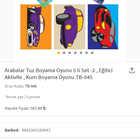
SAÇ AKSESUARLARI
PARTİ SÜSLERİ
GELİN / DÜĞÜN AKSESUARLARI
YILBAŞI ÜRÜNLERİ
TELEFON ASKISI
KULLAN AT TABAK BARDAK SETİ
MAKYAJ ÇANTASI
ŞAL VE FULAR
Arabalar Tuz Boyama Oyunu 5 li Set -2 , Eğitici
Aktivite , Kum Boyama Oyunu TB-045
ODA KOKUSU VE MUM
Ürün Kodu:
TB-045
Yorum yaz |
0
yorum
Havale Fiyatı:
587,86
Barkod:
8683363160943