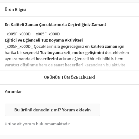
Ürün Bilgisi
En Kaliteli Zaman Çocuklarınızla Geçirdiğiniz Zaman!
_x005F_x000D_ _x005F_x000D_
Eğitici ve Eğlenceli Tuz Boyama Aktivitesi
_x005F_x000D_ Çocuklarınızla geçireceğiniz
en kaliteli zaman
için
harika bir seçenek!
Tuz boyama seti
,
motor gelişimini
desteklerken
aynı zamanda
el becerilerini
artıran eğlenceli bir etkinliktir. Hem
yaratıcı düşünme
hem de
sanat becerileri
kazandıran bu aktivite,
çocukların
ince motor becerilerini
geliştirir. Aileyle birlikte
yapılabilecek
eğitici oyunlar
ÜRÜNÜN TÜM ÖZELLIKLERI
arasında yer alır.
_x005F_x000D_ _x005F_x000D_
Yorumlar
Sağlığa Zararsız ve Güvenli Boyama Seti
_x005F_x000D_ Ürünümüzde kullanılan
boyalar
tamamen
sağlığa
zararsız
olup, çocuklarınızın güvenliği her zaman ön planda
Bu ürünü denediniz mi? Yorum ekleyin
tutulmuştur. Çocuklar için
güvenli tuz boyama
seti,
özgürce ve
güvenli bir şekilde
yaratıcı projeler yapmak için ideal bir seçenektir.
Ürüne ait yorum bulunmamaktadır.
_x005F_x000D_ _x005F_x000D_
Nasıl Yapılır?