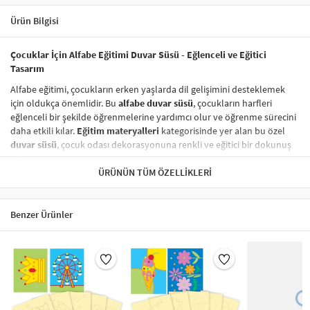
Ürün Bilgisi
Çocuklar İçin Alfabe Eğitimi Duvar Süsü - Eğlenceli ve Eğitici
Tasarım
Alfabe eğitimi, çocukların erken yaşlarda dil gelişimini desteklemek
için oldukça önemlidir. Bu
alfabe duvar süsü
, çocukların harfleri
eğlenceli bir şekilde öğrenmelerine yardımcı olur ve öğrenme sürecini
daha etkili kılar.
Eğitim materyalleri
kategorisinde yer alan bu özel
duvar süsü
, çocuk odası dekorasyonuna renkli ve eğitici bir dokunuş
ekler.
ÜRÜNÜN TÜM ÖZELLIKLERI
44 x 64 cm
boyutlarındaki
flama duvar süsü
, herhangi bir
odaya rahatlıkla uyum sağlar ve mekanınıza hem şıklık hem de
neşe katar.
Benzer Ürünler
Tek parça halinde gelen bu
dekoratif duvar süsü
,
kolayca
asılabilir
ve mekanınıza pratik bir kullanım sunar. Ev, okul veya
kreş gibi ortamlarda rahatlıkla kullanılabilir.
Yüksek kaliteli
polyester materyal
den üretilmiş olup, uzun
ömürlü kullanım sağlar ve dayanıklıdır. Çocukların odasında
sağlıklı malzemeler
kullanılması, güvenli bir ortam yaratmak
açısından önemlidir.