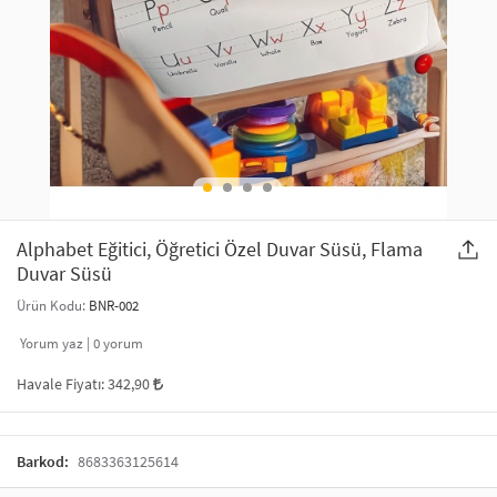
SAÇ AKSESUARLARI
PARTİ SÜSLERİ
GELİN / DÜĞÜN AKSESUARLARI
YILBAŞI ÜRÜNLERİ
TELEFON ASKISI
KULLAN AT TABAK BARDAK SETİ
MAKYAJ ÇANTASI
ŞAL VE FULAR
Alphabet Eğitici, Öğretici Özel Duvar Süsü, Flama
Duvar Süsü
ODA KOKUSU VE MUM
Ürün Kodu:
BNR-002
Yorum yaz |
0
yorum
Havale Fiyatı:
342,90
Barkod:
8683363125614