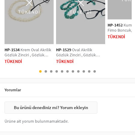
gümüş, sarı renklerinde olabilmektedir.Gözlük zincirleri malzemesine
göre plastik ve metal olarak online satış sitemiz de yer
TÜKENDİ
TÜKENDİ
almaktadır.
Gözlük zinciri fiyatları
konusunda ise hem erkek hem
kadın, unisex ve bayan
gözlük zinciri
modelleri, sahip olduğu kalite ve
HP-1452
Kum B
kullanışlılık üzerinden değerlendirildiğinde oldukça uygun
Fimo Boncuk, 
fiyatlardadır
Gözlük Zinciri 
TÜKENDİ
Aksesuar, Gün
Aksesuar
HP-1534
Krem Oval Akrilik
HP-1529
Oval Akrilik
Gözlük Zinciri , Gözlük
Gözlük Zinciri , Gözlük
Aksesuar, Güneş Gözlüğü
Aksesuar, Güneş Gözlüğü
TÜKENDİ
TÜKENDİ
Aksesuar
Aksesuar
Yorumlar
Bu ürünü denediniz mi? Yorum ekleyin
Ürüne ait yorum bulunmamaktadır.