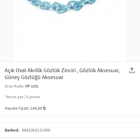
SAÇ AKSESUARLARI
PARTİ SÜSLERİ
GELİN / DÜĞÜN AKSESUARLARI
YILBAŞI ÜRÜNLERİ
TELEFON ASKISI
KULLAN AT TABAK BARDAK SETİ
MAKYAJ ÇANTASI
ŞAL VE FULAR
Açık Oval Akrilik Gözlük Zinciri , Gözlük Aksesuar,
Güneş Gözlüğü Aksesuar
ODA KOKUSU VE MUM
Ürün Kodu:
HP-1531
Yorum yaz |
0
yorum
Havale Fiyatı:
244,90
Barkod:
8683363131998