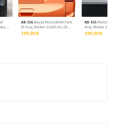
ker
AS-156
Beyaz Motosikleti Fark
AS-155
Motosikleti Fark E
raba
Et Araç Sticker 21x29 cm, Oto
Araç Sticker 21x29 cm, Ot
Sticker, Araba Sticker
Sticker, Araba Sticker
199,90
199,90