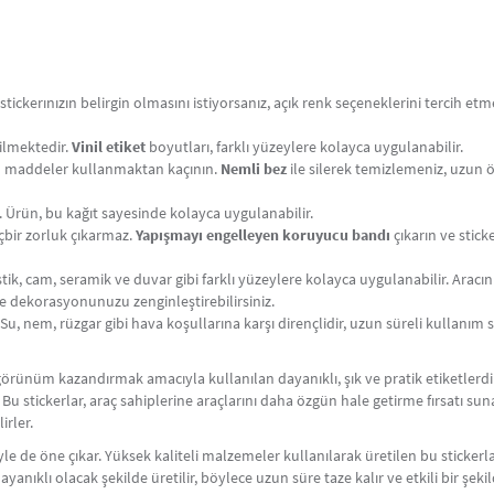
ickerınızın belirgin olmasını istiyorsanız, açık renk seçeneklerini tercih etme
ilmektedir.
Vinil etiket
boyutları, farklı yüzeylere kolayca uygulanabilir.
 maddeler kullanmaktan kaçının.
Nemli bez
ile silerek temizlemeniz, uzun 
. Ürün, bu kağıt sayesinde kolayca uygulanabilir.
bir zorluk çıkarmaz.
Yapışmayı engelleyen koruyucu bandı
çıkarın ve stick
tik, cam, seramik ve duvar gibi farklı yüzeylere kolayca uygulanabilir. Aracınız
le dekorasyonunuzu zenginleştirebilirsiniz.
Su, nem, rüzgar gibi hava koşullarına karşı dirençlidir, uzun süreli kullanım
bir görünüm kazandırmak amacıyla kullanılan dayanıklı, şık ve pratik etiketler
. Bu stickerlar, araç sahiplerine araçlarını daha özgün hale getirme fırsatı sun
irler.
riyle de öne çıkar. Yüksek kaliteli malzemeler kullanılarak üretilen bu stickerla
ayanıklı olacak şekilde üretilir, böylece uzun süre taze kalır ve etkili bir şek