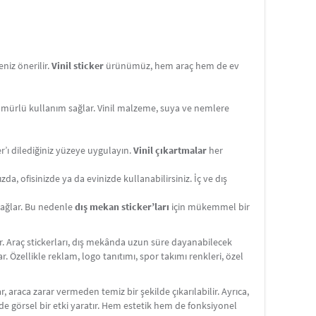
niz önerilir.
Vinil sticker
ürünümüz, hem araç hem de ev
ömürlü kullanım sağlar. Vinil malzeme, suya ve nemlere
er’ı dilediğiniz yüzeye uygulayın.
Vinil çıkartmalar
her
da, ofisinizde ya da evinizde kullanabilirsiniz. İç ve dış
 sağlar. Bu nedenle
dış mekan sticker’ları
için mükemmel bir
dir. Araç stickerları, dış mekânda uzun süre dayanabilecek
ar. Özellikle reklam, logo tanıtımı, spor takımı renkleri, özel
r, araca zarar vermeden temiz bir şekilde çıkarılabilir. Ayrıca,
ilde görsel bir etki yaratır. Hem estetik hem de fonksiyonel