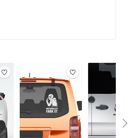
ilde uygulanabilir.
metal, ahşap, plastik, cam, seramik ve duvar gibi farklı
zda, ofisinizde ya da evinizde kullanabilirsiniz. İç ve
sticker çeşitleri
ile dekorasyonunuzu
şı dayanıklıdır.
Su, nem, rüzgar gibi hava koşullarına
 sağlar. Bu nedenle
dış mekan sticker’ları
için
rmek ve estetik bir görünüm kazandırmak amacıyla
r. Araç stickerları, dış mekânda uzun süre dayanabilecek
rşı dirençlidir. Bu stickerlar, araç sahiplerine araçlarını
e reklam, logo tanıtımı, spor takımı renkleri, özel
la kullanılabilirler.
lir özellikleriyle de öne çıkar. Yüksek kaliteli
 araca zarar vermeden temiz bir şekilde çıkarılabilir.
 ve kirlenmeye karşı dayanıklı olacak şekilde üretilir,
de görsel bir etki yaratır. Hem estetik hem de fonksiyonel
r türlü araca kolayca uygulanabilir ve sürücüler için