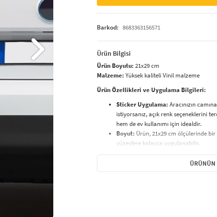
Barkod:
8683363156571
Ürün Bilgisi
Ürün Boyutu:
21x29 cm
Malzeme:
Yüksek kaliteli Vinil malzeme
Ürün Özellikleri ve Uygulama Bilgileri:
Sticker Uygulama:
Aracınızın camına 
istiyorsanız, açık renk seçeneklerini te
hem de ev kullanımı için idealdir.
Boyut:
Ürün, 21x29 cm ölçülerinde bir
yüzeylere kolayca uygulanabilir.
Temizlik ve Bakım:
Ürününüzü temizl
Nemli bez
ile silerek temizlemeniz, u
ÜRÜNÜN 
nemlere karşı dayanıklıdır.
Paketleme:
Transfer kağıdı
ile özenl
uygulanabilir.
Kolay Uygulama:
Ürünümüz, uygulama
engelleyen koruyucu bandı
çıkarın ve