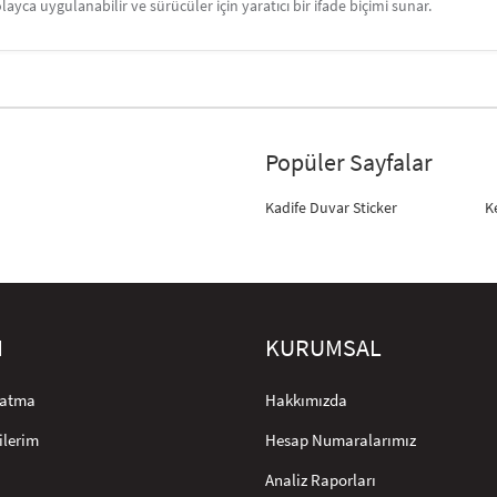
layca uygulanabilir ve sürücüler için yaratıcı bir ifade biçimi sunar.
Popüler Sayfalar
Kadife Duvar Sticker
K
M
KURUMSAL
rlatma
Hakkımızda
ilerim
Hesap Numaralarımız
Analiz Raporları