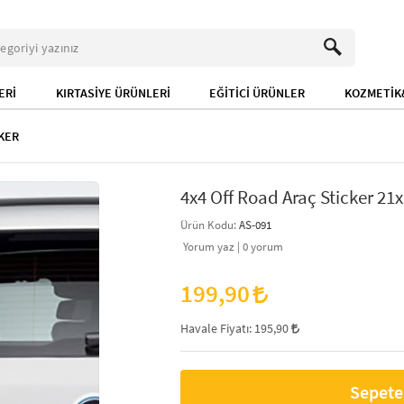
ERİ
KIRTASİYE ÜRÜNLERİ
EĞİTİCİ ÜRÜNLER
KOZMETİK&
KER
4x4 Off Road Araç Sticker 21x
Ürün Kodu:
AS-091
Yorum yaz |
0
yorum
199,90
Havale Fiyatı:
195,90
Sepete