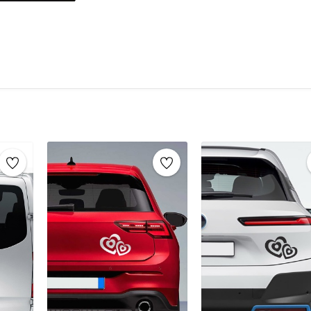
çıkartmalar
her yüzeyde pratik bir şek
Uygulama Alanları:
Vinil etiketler
, 
yüzeylere kolayca uygulanabilir. Aracını
dış mekanlarda rahatça kullanılabilen
zenginleştirebilirsiniz.
Dayanıklılık:
Ürün,
dış etkenlere kar
karşı dirençlidir, uzun süreli kullanım
mükemmel bir tercihtir.
Araçlar için stickerlar, araçları kişiselleşti
kullanılan dayanıklı, şık ve pratik etiketlerdi
şekilde tasarlanır ve çeşitli hava koşullarına ka
daha özgün hale getirme fırsatı sunar. Özellikl
mesajlar veya dekoratif tasarımlar gibi amaçlar
Araç stickerları, uygulama kolaylığı ve çıkarılabi
malzemeler kullanılarak üretilen bu stickerlar,
Ayrıca, araç stickerları genellikle suya, güneşe
böylece uzun süre taze kalır ve etkili bir şekil
amaçlarla kullanılabilecek araç stickerları, he
yaratıcı bir ifade biçimi sunar.