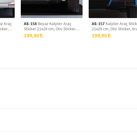
ız Araç
AS-158
Beyaz Kalpler Araç
AS-157
Kalpler Araç Stic
cker,
Sticker 21x29 cm, Oto Sticker,
21x29 cm, Oto Sticker, A
Araba Sticker
Sticker
199,90
199,90