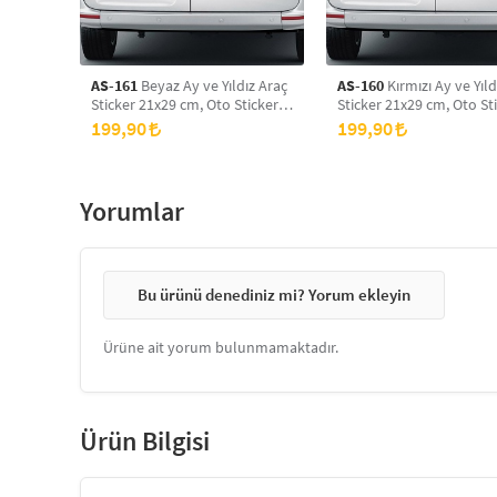
AS-161
Beyaz Ay ve Yıldız Araç
AS-160
Kırmızı Ay ve Yıld
Sticker 21x29 cm, Oto Sticker,
Sticker 21x29 cm, Oto Sti
Araba Sticker
Araba Sticker
199,90
199,90
Yorumlar
Bu ürünü denediniz mi? Yorum ekleyin
Ürüne ait yorum bulunmamaktadır.
Ürün Bilgisi