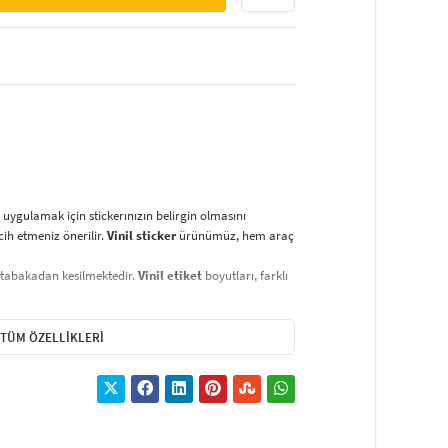
uygulamak için stickerınızın belirgin olmasını
rcih etmeniz önerilir.
Vinil sticker
ürünümüz, hem araç
 tabakadan kesilmektedir.
Vinil etiket
boyutları, farklı
erken kimyasal maddeler kullanmaktan kaçının.
zun ömürlü kullanım sağlar. Vinil malzeme, suya ve
TÜM ÖZELLIKLERI
e paketlenmiştir. Ürün, bu kağıt sayesinde kolayca
 esnasında hiçbir zorluk çıkarmaz.
Yapışmayı
 sticker’ı dilediğiniz yüzeye uygulayın.
Vinil