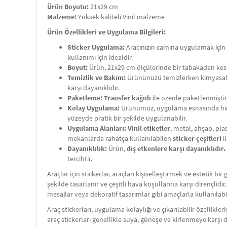
Ürün Boyutu:
21x29 cm
Malzeme:
Yüksek kaliteli Vinil malzeme
Ürün Özellikleri ve Uygulama Bilgileri:
Sticker Uygulama:
Aracınızın camına uygulamak için st
kullanımı için idealdir.
Boyut:
Ürün, 21x29 cm ölçülerinde bir tabakadan kes
Temizlik ve Bakım:
Ürününüzü temizlerken kimyasal
karşı dayanıklıdır.
Paketleme:
Transfer kağıdı
ile özenle paketlenmiştir
Kolay Uygulama:
Ürünümüz, uygulama esnasında hiç
yüzeyde pratik bir şekilde uygulanabilir.
Uygulama Alanları:
Vinil etiketler
, metal, ahşap, plas
mekanlarda rahatça kullanılabilen
sticker çeşitleri
i
Dayanıklılık:
Ürün,
dış etkenlere karşı dayanıklıdır.
tercihtir.
Araçlar için stickerlar, araçları kişiselleştirmek ve estetik 
şekilde tasarlanır ve çeşitli hava koşullarına karşı dirençlidir
mesajlar veya dekoratif tasarımlar gibi amaçlarla kullanılabil
Araç stickerları, uygulama kolaylığı ve çıkarılabilir özellikle
araç stickerları genellikle suya, güneşe ve kirlenmeye karşı d