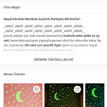
Ürün Bilgisi
Hayal Gücünü Harekete Geçiren Parlayan Stickerlar!
_x005F_x005F_x005F_x005F_x005F_x005F_x005F_x000D_
_x005F_x005F_x005F_x005F_x005F_x005F_x005F_x000D_
Çocuk odaları için özel olarak tasarlanmış
fosforlu mini yıldız ve ay
seti
, karanlıkta parlayan yapısıyla geceye sihirli bir atmosfer katar. Bu
set, toplamda
200 adet sert plastik figür
içerir ve çocukların hayal
gücünü geliştirirken dekoratif bir görünüm sunar.
_x005F_x005F_x005F_x005F_x005F_x005F_x005F_x000D_
ÜRÜNÜN TÜM ÖZELLIKLERI
_x005F_x005F_x005F_x005F_x005F_x005F_x005F_x000D_
Kolay Uygulama:
_x005F_x005F_x005F_x005F_x005F_x005F_x005F_x000D_
Benzer Ürünler
_x005F_x005F_x005F_x005F_x005F_x005F_x005F_x000D_
_x005F_x005F_x005F_x005F_x005F_x005F_x005F_x000D_
Her bir figür ayrı ayrı üretilmiştir; tek tek duvara veya tavana
uygulanabilir.
_x005F_x005F_x005F_x005F_x005F_x005F_x005F_x000D_
Ayna, cam, dolap, kapı ve düz duvar
gibi yüzeylere yapıştırıcı