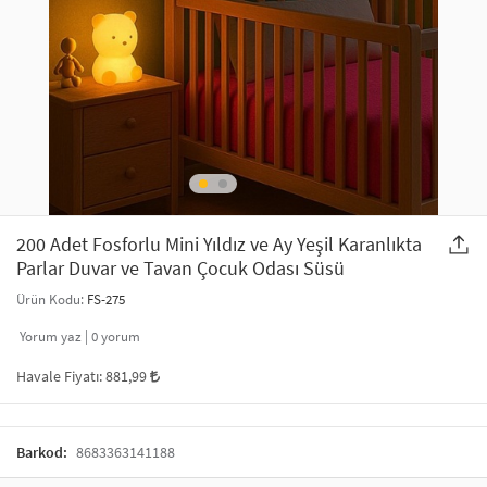
SAÇ AKSESUARLARI
PARTİ SÜSLERİ
GELİN / DÜĞÜN AKSESUARLARI
YILBAŞI ÜRÜNLERİ
TELEFON ASKISI
KULLAN AT TABAK BARDAK SETİ
MAKYAJ ÇANTASI
ŞAL VE FULAR
200 Adet Fosforlu Mini Yıldız ve Ay Yeşil Karanlıkta
Parlar Duvar ve Tavan Çocuk Odası Süsü
ODA KOKUSU VE MUM
Ürün Kodu:
FS-275
Yorum yaz |
0
yorum
Havale Fiyatı:
881,99
Barkod:
8683363141188