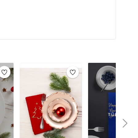
5F_x005F_x005F_x005F_x005F_x005F_x005F_x005F_x005F_x000D_
5F_x005F_x005F_x005F_x005F_x005F_x005F_x005F_x005F_x000D_
ndur. Paket içeriğinde eşit sayıda peçete bulunur.
r.
5F_x005F_x005F_x005F_x005F_x005F_x005F_x005F_x005F_x000D_
Genel Bilgi
aby shower, mezuniyet ve diğer özel etkinliklerde
ld, gümüş, renkli ve temalı desenlere sahip
bir sunum sağlar. Tek kullanımlık ve hijyenik olmaları
ken, misafirlerinize konforlu bir deneyim sunar.
aksesuarlarıyla kombinlenerek bütünlük oluşturur.
, klasik desenli ve özel günlere özel tasarlanmış
dir. Kaliteli kağıttan üretilmiş, dayanıklı ve emici yapıya
k bir kullanım sunar.
TÜKENDİ
ti peçeteleri
ile özel günlerinize şıklık katabilirsiniz!