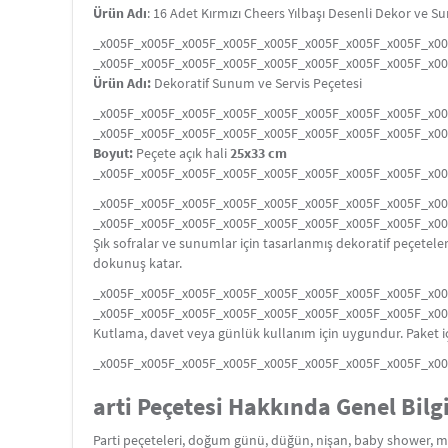
Ürün Adı
: 16 Adet Kırmızı Cheers Yılbaşı Desenli Dekor ve S
_x005F_x005F_x005F_x005F_x005F_x005F_x005F_x005F_x0
_x005F_x005F_x005F_x005F_x005F_x005F_x005F_x005F_x0
Ürün Adı:
Dekoratif Sunum ve Servis Peçetesi
_x005F_x005F_x005F_x005F_x005F_x005F_x005F_x005F_x0
_x005F_x005F_x005F_x005F_x005F_x005F_x005F_x005F_x0
Boyut:
Peçete açık hali
25x33 cm
_x005F_x005F_x005F_x005F_x005F_x005F_x005F_x005F_x0
_x005F_x005F_x005F_x005F_x005F_x005F_x005F_x005F_x0
_x005F_x005F_x005F_x005F_x005F_x005F_x005F_x005F_x0
Şık sofralar ve sunumlar için tasarlanmış dekoratif peçetele
dokunuş katar.
_x005F_x005F_x005F_x005F_x005F_x005F_x005F_x005F_x0
_x005F_x005F_x005F_x005F_x005F_x005F_x005F_x005F_x0
Kutlama, davet veya günlük kullanım için uygundur. Paket i
_x005F_x005F_x005F_x005F_x005F_x005F_x005F_x005F_x0
arti Peçetesi Hakkında Genel Bilg
Parti peçeteleri, doğum günü, düğün, nişan, baby shower, mez