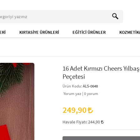
ERİ
KIRTASİYE ÜRÜNLERİ
EĞİTİCİ ÜRÜNLER
KOZMETİK&
16 Adet Kırmızı Cheers Yılba
Peçetesi
Ürün Kodu:
ALS-0648
Yorum yaz |
0
yorum
249,90
Havale Fiyatı:
244,90