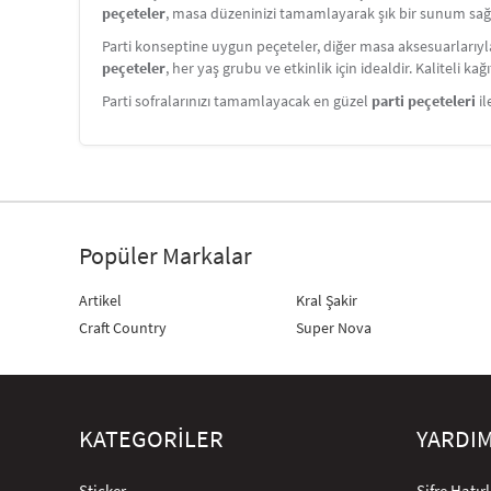
peçeteler
, masa düzeninizi tamamlayarak şık bir sunum sağlar
Parti konseptine uygun peçeteler, diğer masa aksesuarlarıy
peçeteler
, her yaş grubu ve etkinlik için idealdir. Kaliteli 
Parti sofralarınızı tamamlayacak en güzel
parti peçeteleri
il
Popüler Markalar
Artikel
Kral Şakir
Craft Country
Super Nova
KATEGORİLER
YARDI
Sticker
Şifre Hatı