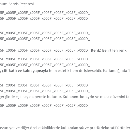
unum Servis Peçetesi
05F_x005F_x005F_x005F_x005F_x005F_x005F_x000D_
05F_x005F_x005F_x005F_x005F_x005F_x005F_x000D_
05F_x005F_x005F_x005F_x005F_x005F_x005F_x000D_
05F_x005F_x005F_x005F_x005F_x005F_x005F_x000D_
05F_x005F_x005F_x005F_x005F_x005F_x005F_x000D_
Renk:
Belirtilen renk
05F_x005F_x005F_x005F_x005F_x005F_x005F_x000D_
05F_x005F_x005F_x005F_x005F_x005F_x005F_x000D_
r,
çift katlı ve kalın yapısıyla
hem estetik hem de işlevseldir. Katlandığında
1
05F_x005F_x005F_x005F_x005F_x005F_x005F_x000D_
05F_x005F_x005F_x005F_x005F_x005F_x005F_x000D_
çeriğinde eşit sayıda peçete bulunur. Kullanımı kolaydır ve masa düzenini t
05F_x005F_x005F_x005F_x005F_x005F_x005F_x000D_
i
uniyet ve diğer özel etkinliklerde kullanılan şık ve pratik dekoratif ürünler