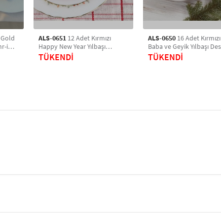
 Gold
ALS-0651
12 Adet Kırmızı
ALS-0650
16 Adet Kırmızı
Happy New Year Yılbaşı
Baba ve Geyik Yılbaşı Des
is
Desenli Dekor ve Sunum
Dekor ve Sunum Servis
TÜKENDİ
TÜKENDİ
Servis Peçetesi
Peçetesi