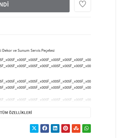
NDİ
nli Dekor ve Sunum Servis Peçetesi
5F_x005F_x005F_x005F_x005F_x005F_x005F_x005F_x005F_x000D_
5F_x005F_x005F_x005F_x005F_x005F_x005F_x005F_x005F_x000D_
5F_x005F_x005F_x005F_x005F_x005F_x005F_x005F_x005F_x000D_
5F_x005F_x005F_x005F_x005F_x005F_x005F_x005F_x005F_x000D_
5F_x005F_x005F_x005F_x005F_x005F_x005F_x005F_x005F_x000D_
TÜM ÖZELLIKLERI
5F_x005F_x005F_x005F_x005F_x005F_x005F_x005F_x005F_x000D_
5F_x005F_x005F_x005F_x005F_x005F_x005F_x005F_x005F_x000D_
ratif peçeteler,
çift katlı ve kalın yapısıyla
hem
8,5 cm
ölçülerine sahiptir ve sunumlara zarif bir