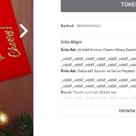
TÜKE
Barkod:
8683363158223
Ürün Bilgisi
Ürün Adı
: 16 Adet Kırmızı Cheers Yılbaşı Dese
_x005F_x005F_x005F_x005F_x005F_x005F_x00
_x005F_x005F_x005F_x005F_x005F_x005F_x00
Ürün Adı:
Dekoratif Sunum ve Servis Peçetesi
_x005F_x005F_x005F_x005F_x005F_x005F_x00
_x005F_x005F_x005F_x005F_x005F_x005F_x00
Boyut:
Peçete açık hali
25x33 cm
_x005F_x005F_x005F_x005F_x005F_x005F_x00
Renk:
Belirtilen renk
ÜRÜNÜN 
_x005F_x005F_x005F_x005F_x005F_x005F_x00
_x005F_x005F_x005F_x005F_x005F_x005F_x00
Şık sofralar ve sunumlar için tasarlanmış deko
estetik hem de işlevseldir. Katlandığında
16 x 