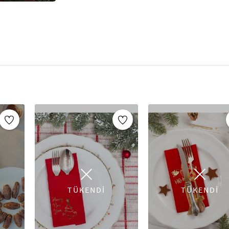
dokunuş katar.
_x005F_x005F_x005F_x005F_x005F_x005F_x00
_x005F_x005F_x005F_x005F_x005F_x005F_x00
Kutlama, davet veya günlük kullanım için uygu
Kullanımı kolaydır ve masa düzenini tamamla
_x005F_x005F_x005F_x005F_x005F_x005F_x00
arti Peçetesi Hakkında 
Parti peçeteleri, doğum günü, düğün, nişan, b
kullanılan şık ve pratik dekoratif ürünlerdir.
Go
peçeteler
, masa düzeninizi tamamlayarak şık 
sayesinde, parti sonrası temizliği kolaylaştırır
Parti konseptine uygun peçeteler, diğer masa 
Özellikle
folyo baskılı, çizgi film karakterli
peçeteler
, her yaş grubu ve etkinlik için ideal
sahip peçeteler, hem fonksiyonel hem de esteti
TÜKENDİ
TÜKENDİ
Parti sofralarınızı tamamlayacak en güzel
par