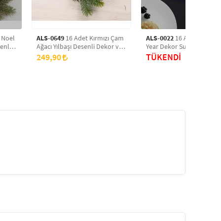
 Noel
ALS-0649
16 Adet Kırmızı Çam
ALS-0022
16 Adet Happy
enli
Ağacı Yılbaşı Desenli Dekor ve
Year Dekor Sunum Ve Servis
Sunum Servis Peçetesi
Peçetesi
249,90
TÜKENDİ