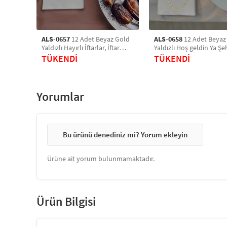
ALS-0657
12 Adet Beyaz Gold
ALS-0658
12 Adet Beyaz
Yaldızlı Hayırlı İftarlar, İftar
Yaldızlı Hoş geldin Ya Şehr-i
Sofrası Dekor ve Servis Sunum
Ramazan, Dekor ve Serv
TÜKENDİ
TÜKENDİ
Peçetesi
Sunum Peçetesi
Yorumlar
Bu ürünü denediniz mi? Yorum ekleyin
Ürüne ait yorum bulunmamaktadır.
Ürün Bilgisi