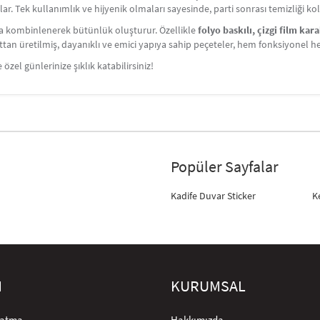
. Tek kullanımlık ve hijyenik olmaları sayesinde, parti sonrası temizliği kol
la kombinlenerek bütünlük oluşturur. Özellikle
folyo baskılı, çizgi film kar
kağıttan üretilmiş, dayanıklı ve emici yapıya sahip peçeteler, hem fonksiyonel 
e özel günlerinize şıklık katabilirsiniz!
Popüler Sayfalar
Kadife Duvar Sticker
K
M
KURUMSAL
rlatma
Hakkımızda